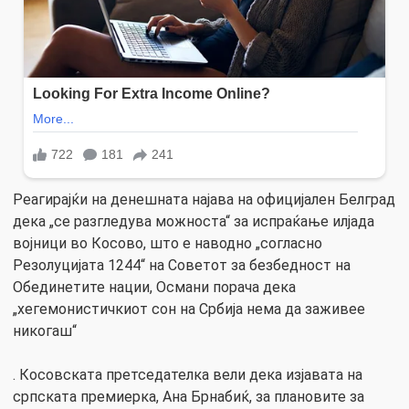
Реагирајќи на денешната најава на официјален Белград
дека „се разгледува можноста“ за испраќање илјада
војници во Косово, што е наводно „согласно
Резолуцијата 1244“ на Советот за безбедност на
Обединетите нации, Османи порача дека
„хегемонистичкиот сон на Србија нема да заживее
никогаш“
. Косовската претседателка вели дека изјавата на
српската премиерка, Ана Брнабиќ, за плановите за