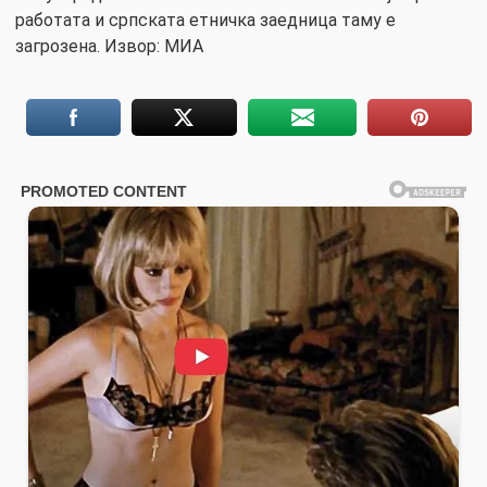
работата и српската етничка заедница таму е
загрозена. Извор: МИА