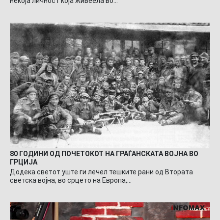
некоја личност која живеела во…
80 ГОДИНИ ОД ПОЧЕТОКОТ НА ГРАЃАНСКАТА ВОЈНА ВО
ГРЦИЈА
Додека светот уште ги лечел тешките рани од Втората
светска војна, во срцето на Европа,…