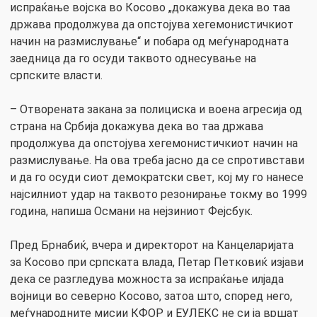
испраќање војска во Косово „докажува дека во таа
држава продолжува да опстојува хегемонистичкиот
начин на размислување“ и побара од меѓународната
заедница да го осуди таквото однесување на
српските власти.
– Отворената закана за полициска и воена агресија од
страна на Србија докажува дека во таа држава
продолжува да опстојува хегемонистичкиот начин на
размислување. На ова треба јасно да се спротивстави
и да го осуди сиот демократски свет, кој му го нанесе
најсилниот удар на таквото резонирање токму во 1999
година, напиша Османи на нејзиниот Фејсбук.
Пред Брнабиќ, вчера и директорот на Канцеларијата
за Косово при српската влада, Петар Петковиќ изјави
дека се разгледува можноста за испраќање илјада
војници во северно Косово, затоа што, според него,
меѓународните мисии КФОР и ЕУЛЕКС не си ја вршат