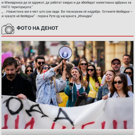
и Македонија да се здружат, да работат заедно и да обезбедат колективна одбрана на
НАТО територијата.“
„ ...Навистина ми е чест што сум овде. Ви посакувам сè најдобро. Останете безбедни –
и чувајте нè безбедни“ - порача Руте од касарната „Илинден“.
ФОТО НА ДЕНОТ