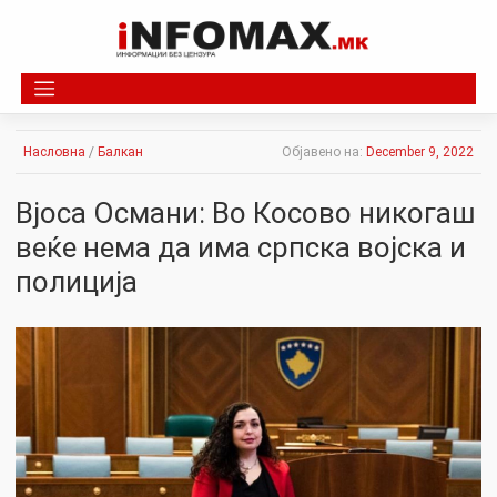
Skip
to
content
Насловна
/
Балкан
Објавено на:
December 9, 2022
Вјоса Османи: Во Косово никогаш
веќе нема да има српска војска и
полиција