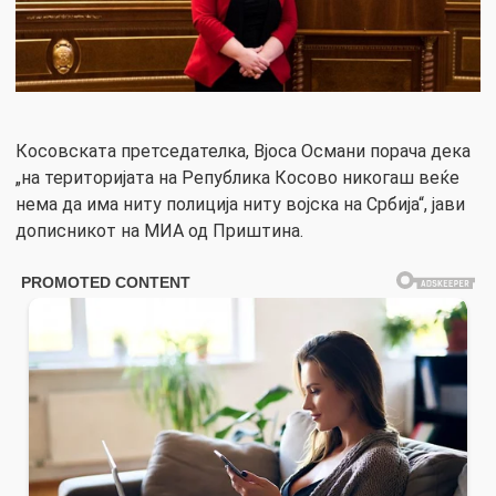
Косовската претседателка, Вјоса Османи порача дека
„на територијата на Република Косово никогаш веќе
нема да има ниту полиција ниту војска на Србија“, јави
дописникот на МИА од Приштина.