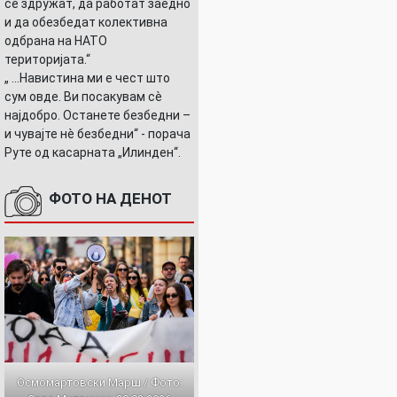
се здружат, да работат заедно
и да обезбедат колективна
одбрана на НАТО
територијата.“
„ ...Навистина ми е чест што
сум овде. Ви посакувам сè
најдобро. Останете безбедни –
и чувајте нè безбедни“ - порача
Руте од касарната „Илинден“.
ФОТО НА ДЕНОТ
Осмомартовски Марш / Фото: