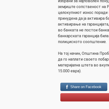
избрани за најповолен пон
земјиште сопственост на РС
целокупниот износ поради
принудена да ја активира б
активирање на гаранцијата
во банката не постои банка
банкарската гаранција била
полициското соопштение.
На тој начин, Општина Про
да го наплати своето поба
материјална штета во вкупе
15.000 евра).
Share on Facebook