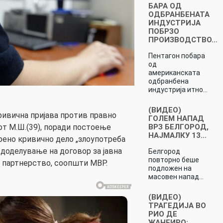
БАРА ОД
ОДБРАНБЕНАТА
ИНДУСТРИЈА
ПОБРЗО
ПРОИЗВОДСТВО…
Пентагон побара
од
американската
одбранбена
индустрија итно…
(ВИДЕО)
ивична пријава против правно
ГОЛЕМ НАПАД
ВРЗ БЕЛГОРОД,
от М.Ш.(39), поради постоење
НАЈМАЛКУ 13…
рено кривично дело „злоупотреба
, доделување на договор за јавна
Белгород
повторно беше
о партнерство, соопшти МВР.
подложен на
масовен напад…
(ВИДЕО)
ТРАГЕДИЈА ВО
РИО ДЕ
ЖАНЕИРО: