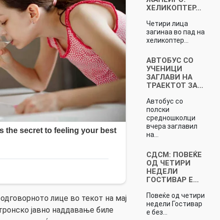
ХЕЛИКОПТЕР…
Четири лица
загинаа во пад на
хеликоптер…
АВТОБУС СО
УЧЕНИЦИ
ЗАГЛАВИ НА
ТРАЕКТОТ ЗА…
Автобус со
полски
средношколци
вчера заглавил
на…
СДСМ: ПОВЕЌЕ
ОД ЧЕТИРИ
НЕДЕЛИ
ГОСТИВАР Е…
Повеќе од четири
одговорното лице во текот на мај
недели Гостивар
ктронско јавно наддавање биле
е без…