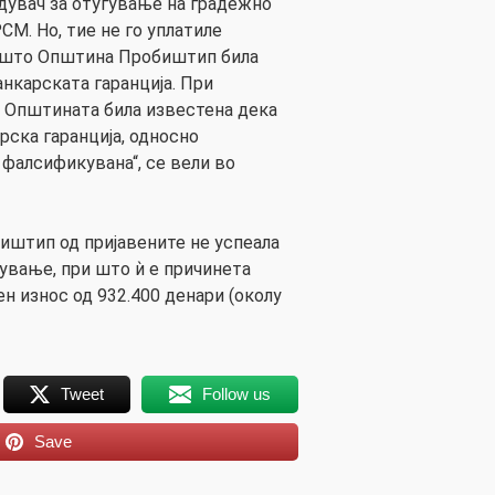
удувач за отуѓување на градежно
М. Но, тие не го уплатиле
 што Општина Пробиштип била
анкарската гаранција. При
, Општината била известена дека
рска гаранција, односно
 фалсификувана“, се вели во
биштип од пријавените не успеала
рување, при што ѝ е причинета
н износ од 932.400 денари (околу
Tweet
Follow us
Save