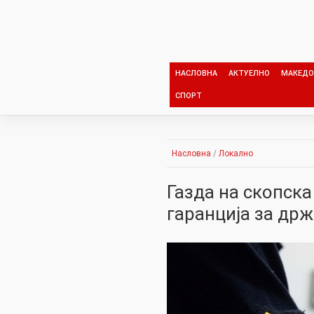
Skip
to
content
НАСЛОВНА
АКТУЕЛНО
МАКЕДО
СПОРТ
Насловна
/
Локално
Газда на скопск
гаранција за др