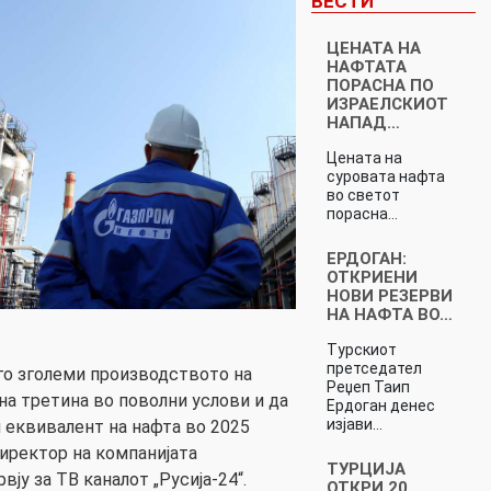
ВЕСТИ
ЦЕНАТА НА
НАФТАТА
ПОРАСНА ПО
ИЗРАЕЛСКИОТ
НАПАД…
Цената на
суровата нафта
во светот
порасна…
ЕРДОГАН:
ОТКРИЕНИ
НОВИ РЕЗЕРВИ
НА НАФТА ВО…
Турскиот
претседател
 го зголеми производството на
Реџеп Таип
на третина во поволни услови и да
Ердоган денес
изјави…
 еквивалент на нафта во 2025
директор на компанијата
ТУРЦИЈА
ју за ТВ каналот „Русија-24“.
ОТКРИ 20