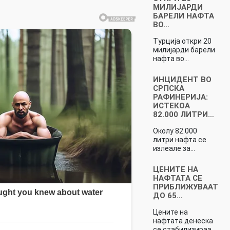
МИЛИЈАРДИ
БАРЕЛИ НАФТА
ВО…
Турција откри 20
милијарди барели
нафта во…
ИНЦИДЕНТ ВО
СРПСКА
РАФИНЕРИЈА:
ИСТЕКОА
82.000 ЛИТРИ…
Околу 82.000
литри нафта се
излеале за…
ЦЕНИТЕ НА
НАФТАТА СЕ
ПРИБЛИЖУВААТ
ДО 65…
Цените на
нафтата денеска
се стабилизираа