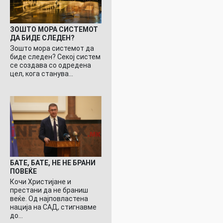
ЗОШТО МОРА СИСТЕМОТ
ДА БИДЕ СЛЕДЕН?
Зошто мора системот да
биде следен? Секој систем
се создава со одредена
цел, кога станува…
БАТЕ, БАТЕ, НЕ НЕ БРАНИ
ПОВЕЌЕ
Кочи Христијане и
престани да не браниш
веќе. Од најповластена
нација на САД, стигнавме
до…