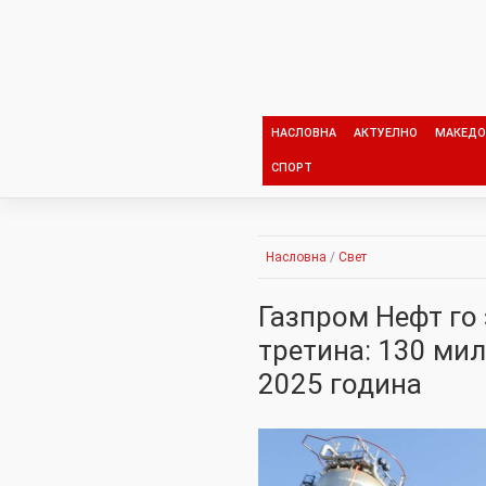
Skip
to
content
НАСЛОВНА
АКТУЕЛНО
МАКЕДО
СПОРТ
Насловна
/
Свет
Газпром Нефт го
третина: 130 ми
2025 година