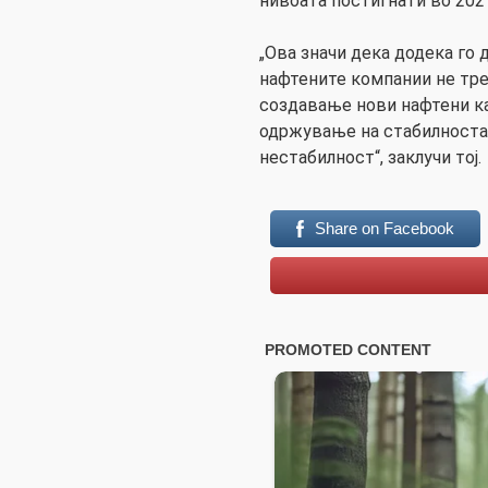
нивоата постигнати во 2021
„Ова значи дека додека го
нафтените компании не тре
создавање нови нафтени ка
одржување на стабилноста 
нестабилност“, заклучи тој.
Share on Facebook