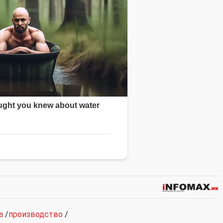
а
/
производство
/