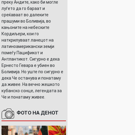
преку Андите, како би могле
луѓето да го бараат и
среќаваат во далеките
прашуми во Боливија, во
кањоните на небеските
Кордиљери, кои го
наткрилуваат ланецот на
латиноамерикански земји
помеѓу Пацификот и
Антлантикот. Сигурно е дека
Ернесто Гевара е убиен во
Боливија. Но уште по сигурно е
дека Че останува и понатаму
да живее. На вечно жешкото
кубанско сонце, легендата за
Че и понатаму живее.
ФОТО НА ДЕНОТ