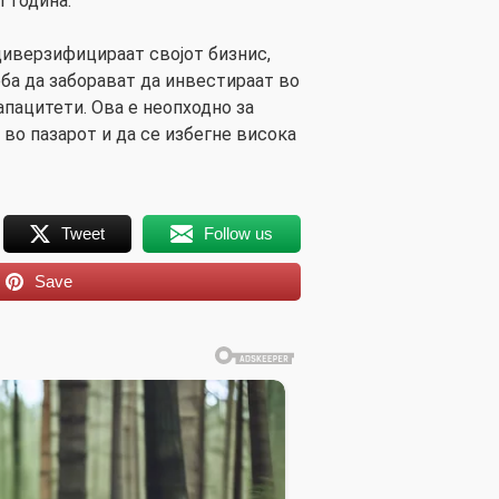
 година.
 диверзифицираат својот бизнис,
ба да заборават да инвестираат во
пацитети. Ова е неопходно за
во пазарот и да се избегне висока
Tweet
Follow us
Save