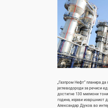
„Газпром Нефт“ планира да
јаглеводороди за речиси ед
достигне 130 милиони тони
година, изјави извршниот 
Александар Дјуков во интерв