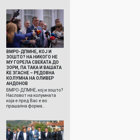
ВМРО-ДПМНЕ, КОЈ И
ЗОШТО? НА НИКОГО НЕ
МУ ГОРЕЛА СВЕЌАТА ДО
ЗОРИ, ПА ТАКА И ВАШАТА
ЌЕ ЗГАСНЕ – РЕДОВНА
КОЛУМНА НА ОЛИВЕР
АНДОНОВ
ВМРО-ДПМНЕ, кој и зошто?
Насловот на колумната
која е пред Вас е во
прашална форма…