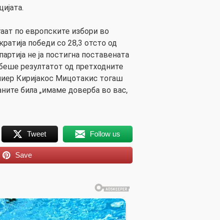
ијата.
аат по европските избори во
ратија победи со 28,3 отсто од
партија не ја постигна поставената
 беше резултатот од претходните
миер Киријакос Мицотакис тогаш
аните била „имаме доверба во вас,
Tweet
Follow us
Save