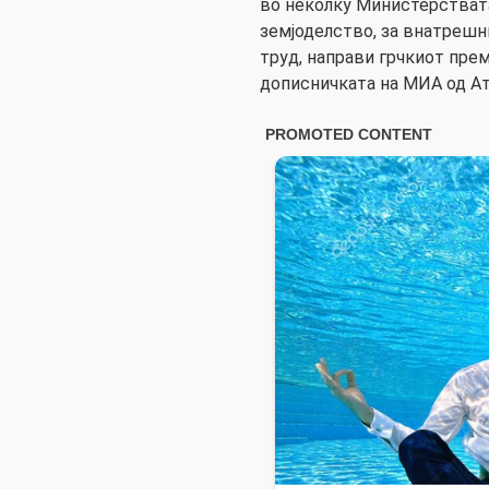
во неколку Министерствата,
земјоделство, за внатрешни 
труд, направи грчкиот пре
дописничката на МИА од Ат