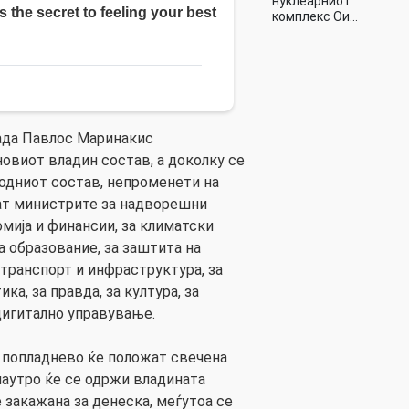
нуклеарниот
комплекс Ои…
ада Павлос Маринакис
овиот владин состав, а доколку се
одниот состав, непроменети на
ат министрите за надворешни
номија и финансии, за климатски
а образование, за заштита на
а транспорт и инфраструктура, за
ка, за правда, за култура, за
 дигитално управување.
 попладнево ќе положат свечена
наутро ќе се одржи владината
закажана за денеска, меѓутоа се