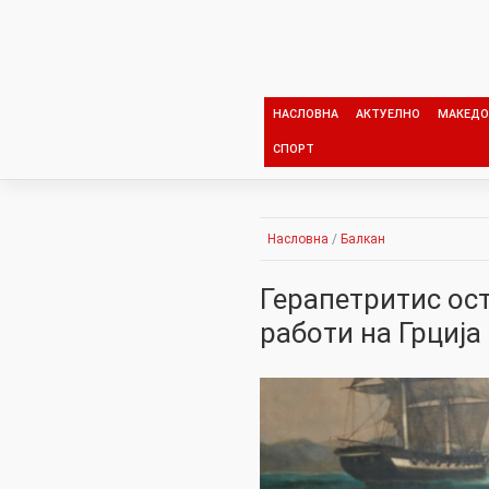
Skip
to
content
НАСЛОВНА
АКТУЕЛНО
МАКЕДО
СПОРТ
Насловна
/
Балкан
Герапетритис ос
работи на Грција