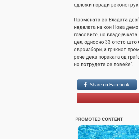
одложи поради реконструкц
Промената во Владата доаѓ
неделата на кои Нова демок
гласовите, но владејачката 
цел, односно 33 отсто што
евроизбори, а грчкиот пре
рече дека пораката од граѓ
но потрудете се повеќе“.
Share on Facebook