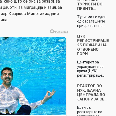
 како што се она за развој, за
ТУРИСТИ ВО
работи, за миграција и азил, за
ПРВИТЕ…
миер Кирјакос Мицотакис, јави
Туризмот е еден
ина.
од стратешките
приоритети на…
ЦУК
РЕГИСТРИРАШЕ
25 ПОЖАРИ НА
ОТВОРЕНО,
ГОРИ…
Центарот за
управување со
кризи (ЦУК)
регистрираше…
РЕАКТОР ВО
НУКЛЕАРНА
ЦЕНТРАЛА ВО
ЈАПОНИЈА СЕ…
Еден од
реакторите во