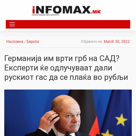
Skip
to
content
Насловна
/
Европа
Објавено на:
March 30, 2022
Германија им врти грб на САД?
Експерти ќе одлучуваат дали
рускиот гас да се плаќа во рубљи