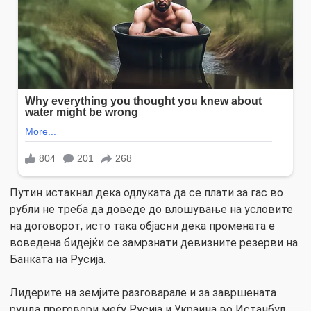
Путин истакнал дека одлуката да се плати за гас во
рубли не треба да доведе до влошување на условите
на договорот, исто така објасни дека промената е
воведена бидејќи се замрзнати девизните резерви на
Банката на Русија.
Лидерите на земјите разговарале и за завршената
рунда преговори меѓу Русија и Украина во Истанбул.