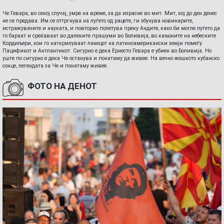
Че Гевара, во секој случај, умре на време, за да израсне во мит. Мит, кој до ден денес
не се предава. Им се оттргнува на луѓето од рацете, ги збунува новинарите,
истражувачите и науката, и повторно полетува преку Андите, како би могле луѓето да
го бараат и среќаваат во далеките прашуми во Боливија, во кањоните на небеските
Кордиљери, кои го наткрилуваат ланецот на латиноамерикански земји помеѓу
Пацификот и Антлантикот. Сигурно е дека Ернесто Гевара е убиен во Боливија. Но
уште по сигурно е дека Че останува и понатаму да живее. На вечно жешкото кубанско
сонце, легендата за Че и понатаму живее.
ФОТО НА ДЕНОТ