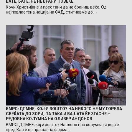
БАТЕ, БАТЕ, НЕ НЕ БРАНИ ПОВЕЌЕ
Кочи Христијане и престани да не браниш веќе. Од
најповластена нација на САД, стигнавме до…
ВМРО-ДПМНЕ, КОЈ И ЗОШТО? НА НИКОГО НЕ МУ ГОРЕЛА
СВЕЌАТА ДО ЗОРИ, ПА ТАКА И ВАШАТА ЌЕ ЗГАСНЕ –
РЕДОВНА КОЛУМНА НА ОЛИВЕР АНДОНОВ
ВМРО-ДПМНЕ, кој и зошто? Насловот на колумната која е
пред Вас е во прашална форма…