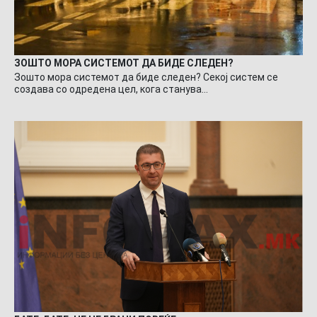
ЗОШТО МОРА СИСТЕМОТ ДА БИДЕ СЛЕДЕН?
Зошто мора системот да биде следен? Секој систем се
создава со одредена цел, кога станува…