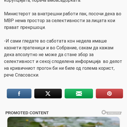
корупцијата, порача амбасадорката.
Министерот за внатрешни работи пак, посочи дека во
МВР нема простор за селективности за лицата кои
прават прекршоци.
-И сами гледате во саботата кон недела имаше
казнети пратеници и во Собрание, сакам да кажам
дека апсолутно не може да стане збор за
селективност и секој споделена информција во делот
на кривичниот прогон би ни биле од голема корист,
рече Спасовски.