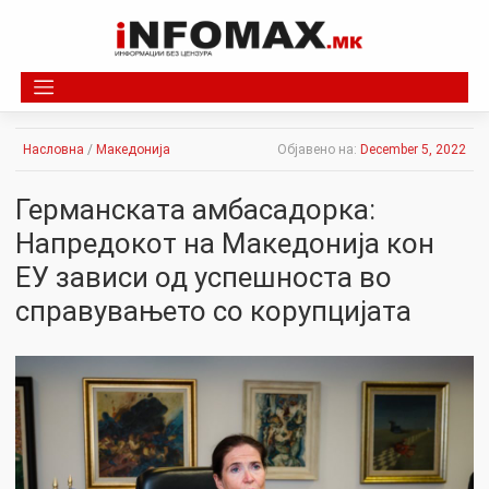
Skip
to
content
Насловна
/
Македонија
Објавено на:
December 5, 2022
Германската амбасадорка:
Напредокот на Македонија кон
ЕУ зависи од успешноста во
справувањето со корупцијата