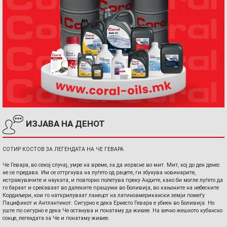
ИЗЈАВА НА ДЕНОТ
СОТИР КОСТОВ ЗА ЛЕГЕНДАТА НА ЧЕ ГЕВАРА
Че Гевара, во секој случај, умре на време, за да израсне во мит. Мит, кој до ден денес
не се предава. Им се оттргнува на луѓето од рацете, ги збунува новинарите,
истражувачите и науката, и повторно полетува преку Андите, како би могле луѓето да
го бараат и среќаваат во далеките прашуми во Боливија, во кањоните на небеските
Кордиљери, кои го наткрилуваат ланецот на латиноамерикански земји помеѓу
Пацификот и Антлантикот. Сигурно е дека Ернесто Гевара е убиен во Боливија. Но
уште по сигурно е дека Че останува и понатаму да живее. На вечно жешкото кубанско
сонце, легендата за Че и понатаму живее.