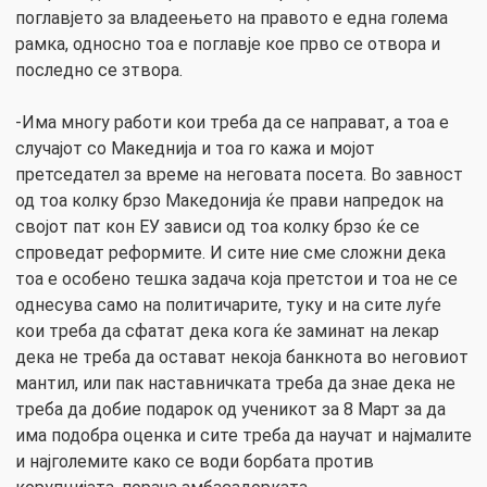
поглавјето за владеењето на правото е една голема
рамка, односно тоа е поглавје кое прво се отвора и
последно се зтвора.
-Има многу работи кои треба да се направат, а тоа е
случајот со Македнија и тоа го кажа и мојот
претседател за време на неговата посета. Во завност
од тоа колку брзо Македонија ќе прави напредок на
својот пат кон ЕУ зависи од тоа колку брзо ќе се
спроведат реформите. И сите ние сме сложни дека
тоа е особено тешка задача која претстои и тоа не се
однесува само на политичарите, туку и на сите луѓе
кои треба да сфатат дека кога ќе заминат на лекар
дека не треба да остават некоја банкнота во неговиот
мантил, или пак наставничката треба да знае дека не
треба да добие подарок од ученикот за 8 Март за да
има подобра оценка и сите треба да научат и најмалите
и најголемите како се води борбата против