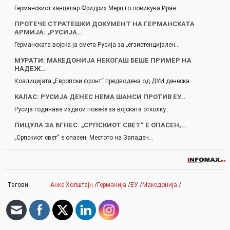
Германскиот канцелар Фридрих Мерц го повикува Иран…
ПРОТЕЧЕ СТРАТЕШКИ ДОКУМЕНТ НА ГЕРМАНСКАТА
АРМИЈА: „РУСИЈА…
Германската војска ја смета Русија за „егзистенцијален…
МУРАТИ: МАКЕДОНИЈА НЕКОГАШ БЕШЕ ПРИМЕР НА
НАДЕЖ…
Коалицијата „Европски фронт“ предводена од ДУИ денеска…
КАЛАС: РУСИЈА ДЕНЕС НЕМА ШАНСИ ПРОТИВ ЕУ…
Русија годинава издвои повеќе за војската отколку…
ПИЦУЛА ЗА БГНЕС: „СРПСКИОТ СВЕТ“ Е ОПАСЕН,…
„Српскиот свет“ е опасен. Местото на Западен…
Тагови:
Анке Холштајн
/
Германија
/
ЕУ
/
Македонија
/