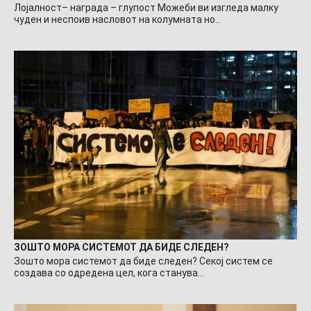
Лојалност– награда – глупост Можеби ви изгледа малку
чуден и неспоив насловот на колумната но…
ЗОШТО МОРА СИСТЕМОТ ДА БИДЕ СЛЕДЕН?
Зошто мора системот да биде следен? Секој систем се
создава со одредена цел, кога станува…