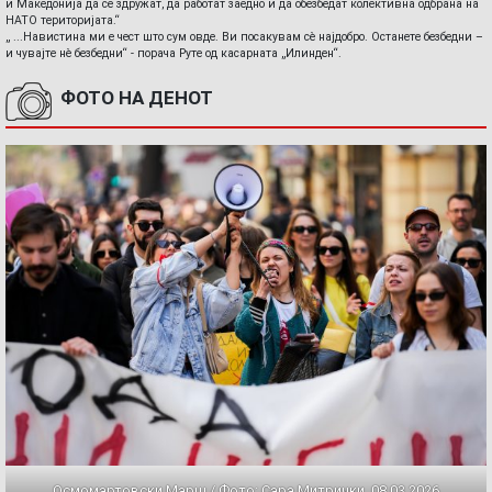
и Македонија да се здружат, да работат заедно и да обезбедат колективна одбрана на
НАТО територијата.“
„ ...Навистина ми е чест што сум овде. Ви посакувам сè најдобро. Останете безбедни –
и чувајте нè безбедни“ - порача Руте од касарната „Илинден“.
ФОТО НА ДЕНОТ
Осмомартовски Марш / Фото: Сара Митрички, 08.03.2026