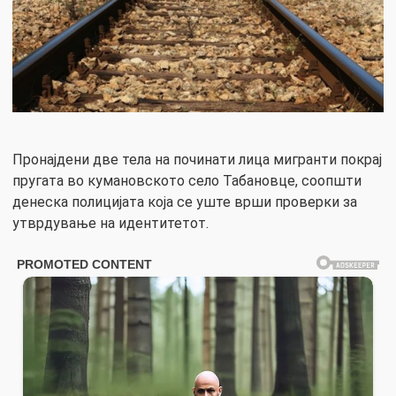
Пронајдени две тела на починати лица мигранти покрај
пругата во кумановското село Табановце, соопшти
денеска полицијата која се уште врши проверки за
утврдување на идентитетот.