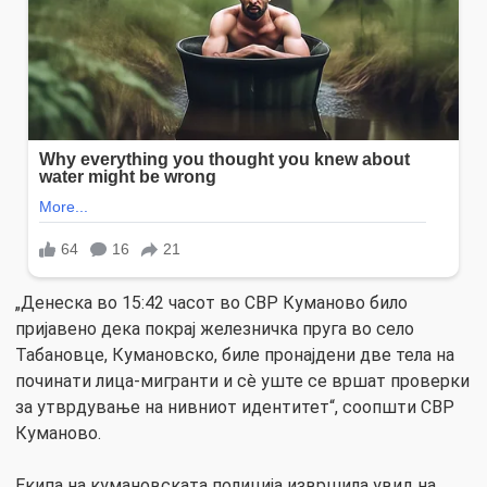
„Денеска во 15:42 часот во СВР Куманово било
пријавено дека покрај железничка пруга во село
Табановце, Кумановско, биле пронајдени две тела на
починати лица-мигранти и сè уште се вршат проверки
за утврдување на нивниот идентитет“, соопшти СВР
Куманово.
Екипа на кумановската полиција извршила увид на