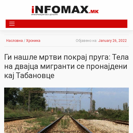
Skip
to
content
Насловна
/
Хроника
Објавено на:
January 26, 2022
Ги нашле мpтви покpaj пруга: Тела
на двајца мигранти се пронајдени
кај Табановце