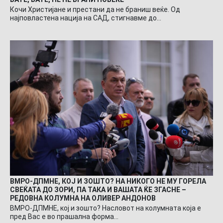
Кочи Христијане и престани да не браниш веќе. Од
најповластена нација на САД, стигнавме до…
ВМРО-ДПМНЕ, КОЈ И ЗОШТО? НА НИКОГО НЕ МУ ГОРЕЛА
СВЕЌАТА ДО ЗОРИ, ПА ТАКА И ВАШАТА ЌЕ ЗГАСНЕ –
РЕДОВНА КОЛУМНА НА ОЛИВЕР АНДОНОВ
ВМРО-ДПМНЕ, кој и зошто? Насловот на колумната која е
пред Вас е во прашална форма…