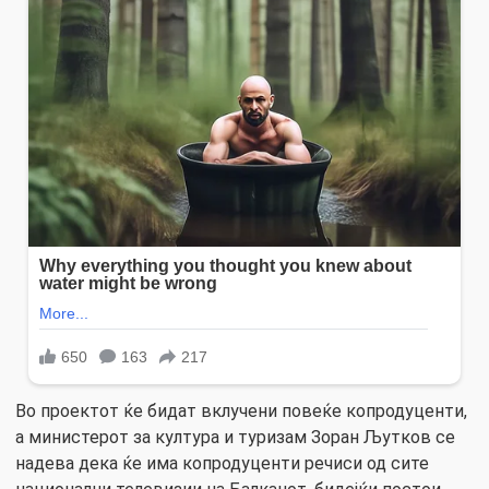
Во проектот ќе бидат вклучени повеќе копродуценти,
а министерот за култура и туризам Зоран Љутков се
надева дека ќе има копродуценти речиси од сите