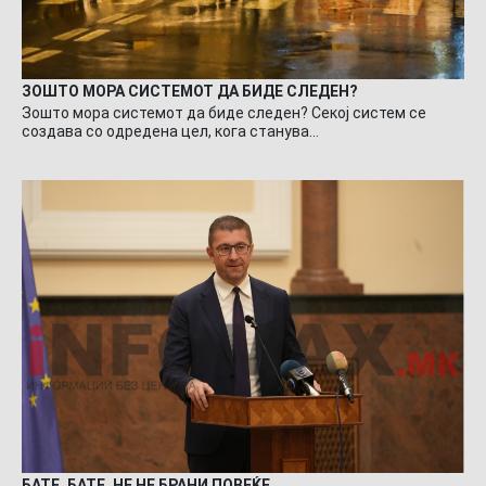
ЗОШТО МОРА СИСТЕМОТ ДА БИДЕ СЛЕДЕН?
Зошто мора системот да биде следен? Секој систем се
создава со одредена цел, кога станува…
БАТЕ, БАТЕ, НЕ НЕ БРАНИ ПОВЕЌЕ