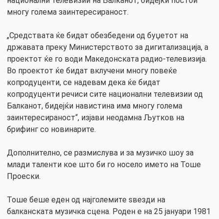
национални телевизии на Балканот, бидејќи постои
многу голема заинтересираност.
„Средствата ќе бидат обезбедени од буџетот на
државата преку Министерството за дигитализација, а
проектот ќе го води Македонската радио-телевизија.
Во проектот ќе бидат вклучени многу повеќе
копродуценти, се надевам дека ќе бидат
копродуценти речиси сите национални телевизии од
Балканот, бидејќи навистина има многу голема
заинтересираност“, изјави неодамна Љутков на
брифинг со новинарите.
Дополнително, се размислува и за музичко шоу за
млади таленти кое што би го носело името на Тоше
Проески.
Тоше беше еден од најголемите ѕвезди на
балканската музичка сцена. Роден е на 25 јануари 1981