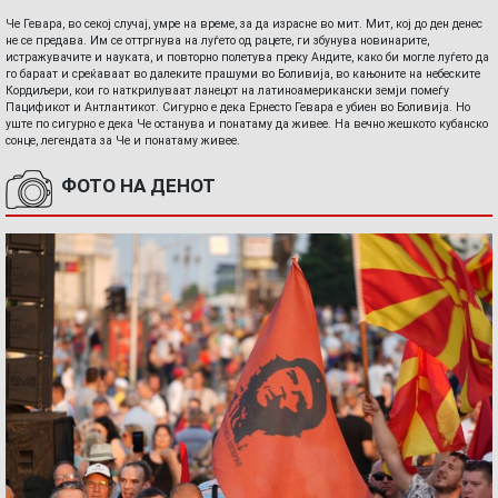
Че Гевара, во секој случај, умре на време, за да израсне во мит. Мит, кој до ден денес
не се предава. Им се оттргнува на луѓето од рацете, ги збунува новинарите,
истражувачите и науката, и повторно полетува преку Андите, како би могле луѓето да
го бараат и среќаваат во далеките прашуми во Боливија, во кањоните на небеските
Кордиљери, кои го наткрилуваат ланецот на латиноамерикански земји помеѓу
Пацификот и Антлантикот. Сигурно е дека Ернесто Гевара е убиен во Боливија. Но
уште по сигурно е дека Че останува и понатаму да живее. На вечно жешкото кубанско
сонце, легендата за Че и понатаму живее.
ФОТО НА ДЕНОТ