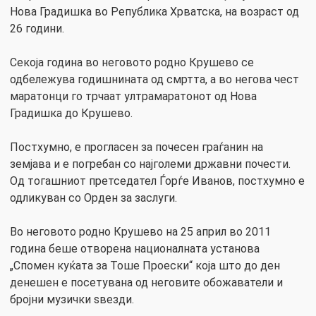
Нова Градишка во Република Хрватска, на возраст од
26 години.
Секоја година во неговото родно Крушево се
одбележува годишнината од смртта, а во негова чест
маратонци го трчаат ултрамаратонот од Нова
Градишка до Крушево.
Постхумно, е прогласен за почесен граѓанин на
земјава и е погребан со најголеми државни почести.
Од тогашниот претседател Ѓорѓе Иванов, постхумно е
одликуван со Орден за заслуги.
Во неговото родно Крушево на 25 април во 2011
година беше отворена националната установа
„Спомен куќата за Тоше Проески“ која што до ден
денешен е посетувана од неговите обожаватели и
бројни музички ѕвезди.