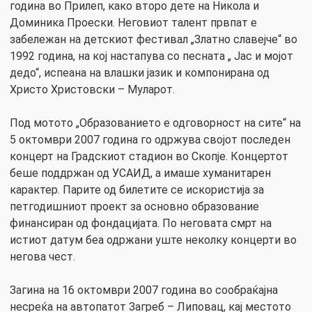
година во Прилеп, како второ дете на Никола и
Доминика Проески. Неговиот талент првпат е
забележан на детскиот фестивал „Златно славејче“ во
1992 година, на кој настапува со песната „ Јас и мојот
дедо“, испеана на влашки јазик и компонирана од
Христо Христовски – Муларот.
Под мотото „Образованието е одговорност на сите“ на
5 октомври 2007 година го одржува својот последен
концерт на Градскиот стадион во Скопје. Концертот
беше поддржан од УСАИД, а имаше хуманитарен
карактер. Парите од билетите се искористија за
петгодишниот проект за основно образование
финансиран од фондацијата. По неговата смрт на
истиот датум беа одржани уште неколку концерти во
негова чест.
Загина на 16 октомври 2007 година во сообраќајна
несреќа на автопатот Загреб – Липовац, кај местото