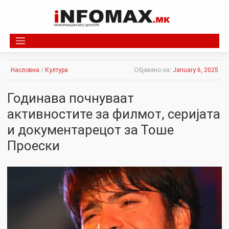
Skip
to
content
Насловна
/
Култура
Објавено на:
January 6, 2025
Годинава почнуваат
активностите за филмот, серијата
и документарецот за Тоше
Проески