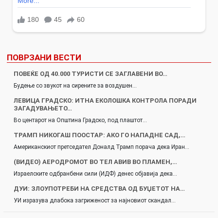
ПОВРЗАНИ ВЕСТИ
ПОВЕЌЕ ОД 40.000 ТУРИСТИ СЕ ЗАГЛАВЕНИ ВО…
Будење со звукот на сирените за воздушен…
ЛЕВИЦА ГРАДСКО: ИТНА ЕКОЛОШКА КОНТРОЛА ПОРАДИ
ЗАГАДУВАЊЕТО…
Во центарот на Општина Градско, под плаштот…
ТРАМП НИКОГАШ ПООСТАР: АКО ГО НАПАДНЕ САД,…
Американскиот претседател Доналд Трамп порача дека Иран…
(ВИДЕО) АЕРОДРОМОТ ВО ТЕЛ АВИВ ВО ПЛАМЕН,…
Израелските одбранбени сили (ИДФ) денес објавија дека…
ДУИ: ЗЛОУПОТРЕБИ НА СРЕДСТВА ОД БУЏЕТОТ НА…
УИ изразува длабока загриженост за најновиот скандал…