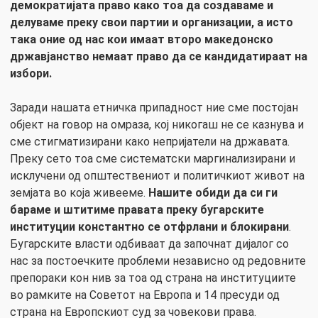
демократијата право како тоа да создаваме и
делуваме преку свои партии и организации, а исто
така оние од нас кои имаат второ македонско
државјанство немаат право да се кандидатираат на
избори
.
Заради нашата етничка припадност ние сме постојан
објект на говор на омраза, кој никогаш не се казнува и
сме стигматизирани како непријатели на државата.
Преку сето тоа сме систематски маргинализирани и
исклучени од општествениот и политичкиот живот на
земјата во која живееме.
Нашите обиди да си ги
бараме и штитиме правата преку бугарските
институции константно се отфрлани и блокирани
.
Бугарските власти одбиваат да започнат дијалог со
нас за постоечките проблеми независно од редовните
препораки кон нив за тоа од страна на институциите
во рамките на Советот на Европа и 14 пресуди од
страна на Европскиот суд за човекови права.