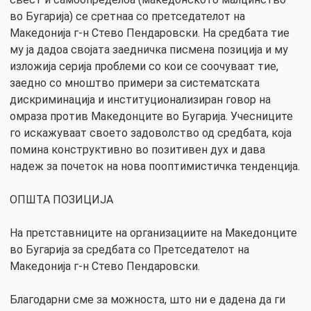
во Бугарија) се сретнаа со претседателот на
Македонија г-н Стево Пендаровски. На средбата тие
му ја дадоа својата заедничка писмена позиција и му
изложија серија проблеми со кои се соочуваат тие,
заедно со мноштво примери за систематската
дискриминација и институционализиран говор на
омраза против Македонците во Бугарија. Учесниците
го искажуваат своето задоволство од средбата, која
помина конструктивно во позитивен дух и дава
надеж за почеток на нова пооптимистичка тенденција.
ОПШТА ПОЗИЦИЈА
На претставниците на организациите на Македонците
во Бугарија за средбата со Претседателот на
Македонија г-н Стево Пендаровски.
Благодарни сме за можноста, што ни е дадена да ги