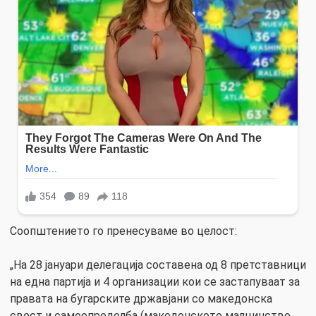
Соопштението го пренесуваме во целост:
„На 28 јануари делегација составена од 8 претставници
на една партија и 4 организации кои се застапуваат за
правата на бугарските државјани со македонска
свест и самоопределба (македонското малцинство