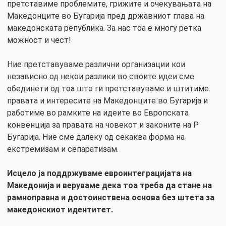
претставиме проблемите, грижите и очекувањата на
Македонците во Бугарија пред државниот глава на
македонската република. За нас тоа е многу ретка
можност и чест!
Ние претставуваме различни организации кои
независно од некои разлики во своите идеи сме
обединети од тоа што ги претставуваме и штитиме
правата и интересите на Македонците во Бугарија и
работиме во рамките на идеите во Европската
конвенција за правата на човекот и законите на Р
Бугарија. Ние сме далеку од секаква форма на
екстремизам и сепаратизам.
Исцело ја поддржуваме евроинтеграцијата на
Македонија и веруваме дека тоа треба да стане на
рамноправна и достоинствена основа без штета за
македонскиот идентитет.