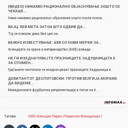
(ВИДЕО) НИКАКВО РАЦИОНАЛНО ОБЈАСНУВАЊЕ ЗОШТО СЕ
ЧЕКАШЕ…
Нема никакво рационално објаснение зошто после полни…
ВАЈЦ: БЕВ МЕТА ЗАТОА ШТО ОДБИВ ДА…
Тој се пожали дека бил цел на…
ВАЖНО ИЗВЕСТУВАЊЕ: АХВ СО НОВИ МЕРКИ ЗА…
Агенцијата за храна и ветеринарство (АХВ) воведе…
НЕ ГИ ИЗЕДНАЧУВАЈТЕ ПРАЗНИЦИТЕ:ЗАДУШНИЦАТА Е
ЗА СПОМЕН…
Граѓаните честопати ги изедначуваат празниците Задушница и…
ДЕБИТАНТОТ ДЕСПОТОВСКИ: ПРОТИВ БЕЛГИЈА МОРАМЕ
ДА БИДЕМЕ…
Македонската фудбалска репрезентација в петок на 6…
Тагови:
ОМО Илинден Пирин
/
Пиринска Македонија
/