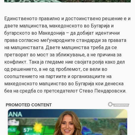
Единственото правилно и достоинствено решение е и
двете малцинства, македонското во Бугарија и
бугарското во Македонија – да добијат идентични
права согласно меѓународните стандарди за правата
на малцинствата. Двете малцинства треба да се
претворат во мост за зближување, а не причина за
конфликт. Така ја гледаме ние својата ролја како дел
од решението, а не од проблемот, се вели во
соопштението на партиите и организациите на
македонското малцинство во Бугарија кои денеска
беа на средба со претседателот Стево Пендаровски.