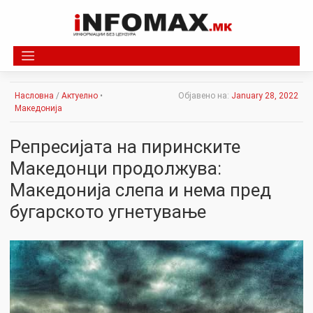
Skip
to
content
Насловна
/
Актуелно
•
Објавено на:
January 28, 2022
Македонија
Репресијата на пиринските
Македонци продолжува:
Македонија слепа и нема пред
бугарското угнетување