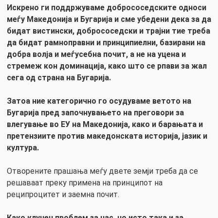
Искрено ги поддржуваме добрососедските односи
меѓу Македонија и Бугарија и сме убедени дека за да
бидат вистински, добрососедски и трајни тие треба
да бидат рамноправни и принципиелни, базирани на
добра волја и меѓусебна почит, а не на уцена и
стремеж кон доминација, како што се рпави за жал
сега од страна на Бугарија.
Затоа ние категорично го осудуваме ветото на
Бугарија пред започнувањето на преговори за
влегување во ЕУ на Македонија, како и барањата и
претензиите против македонската историја, јазик и
култура.
Отворените прашања меѓу двете земји треба да се
решаваат преку примена на принципот на
реципроцитет и заемна почит.
Како клучен проблем за нас, но исто така и за