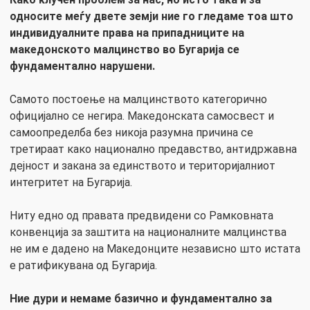
односите меѓу двете земји ние го гледаме тоа што
индивидуалните права на припадниците на
македонското малцинство во Бугарија се
фундаментално нарушени.
Самото постоење на малцинството категорично
официјално се негира. Македонската самосвест и
самоопределба без никоја разумна причина се
третираат како национално предавство, антидржавна
дејност и закана за единството и територијалниот
интегритет на Бугарија.
Ниту едно од правата предвидени со Рамковната
конвенција за заштита на националните малцинства
не им е дадено на Македонците независно што истата
е ратификувана од Бугарија.
Ние дури и немаме базично и фундаментално за