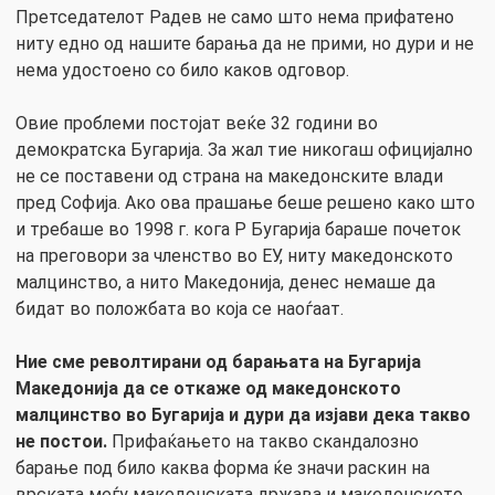
Претседателот Радев не само што нема прифатено
ниту едно од нашите барања да не прими, но дури и не
нема удостоено со било каков одговор.
Овие проблеми постојат веќе 32 години во
демократска Бугарија. За жал тие никогаш официјално
не се поставени од страна на македонските влади
пред Софија. Ако ова прашање беше решено како што
и требаше во 1998 г. кога Р Бугарија бараше почеток
на преговори за членство во ЕУ, ниту македонското
малцинство, а нито Македонија, денес немаше да
бидат во положбата во која се наоѓаат.
Ние сме револтирани од барањата на Бугарија
Македонија да се откаже од македонското
малцинство во Бугарија и дури да изјави дека такво
не постои.
Прифаќањето на такво скандалозно
барање под било каква форма ќе значи раскин на
врската меѓу македонската држава и македонското