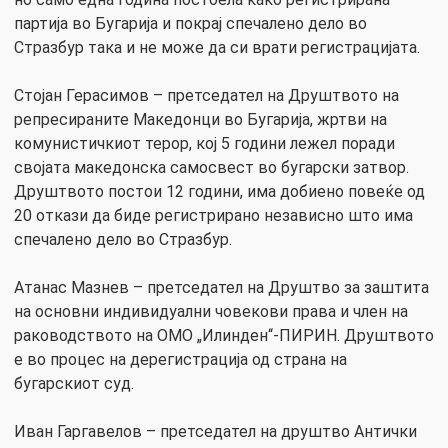
партија во Бугарија и покрај спечалено дело во
Стразбур така и не може да си врати регистрацијата.
Стојан Герасимов – претседател на Друштвото на
репресираните Македонци во Бугарија, жртви на
комунистичкиот терор, кој 5 години лежел поради
својата македонска самосвест во бугарски затвор.
Друштвото постои 12 години, има добиено повеќе од
20 откази да биде регистрирано независно што има
спечалено дело во Стразбур.
Атанас Мазнев – претседател на Друштво за заштита
на основни индивидуални човекови права и член на
раководството на ОМО „Илинден“-ПИРИН. Друштвото
е во процес на дерегистрација од страна на
бугарскиот суд.
Иван Гаргавелов – претседател на друштво Антички