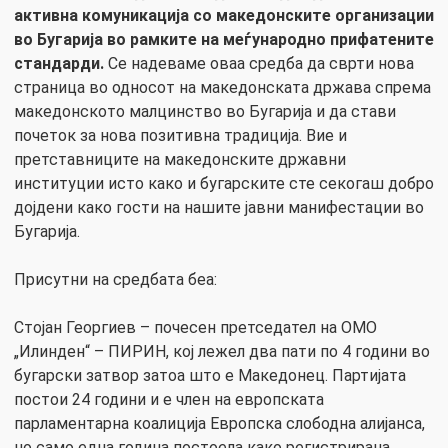
активна комуникација со македонските организации
во Бугарија во рамките на меѓународно прифатените
стандарди.
Се надеваме оваа средба да сврти нова
страница во односот на македонската држава спрема
македонското малцинство во Бугарија и да стави
почеток за нова позитивна традиција. Вие и
претставниците на македонските државни
институции исто како и бугарските сте секогаш добро
дојдени како гости на нашите јавни манифестации во
Бугарија.
Присутни на средбата беа:
Стојан Георгиев – почесен претседател на ОМО
„Илинден“ – ПИРИН, кој лежел два пати по 4 години во
бугарски затвор затоа што е Македонец. Партијата
постои 24 години и е член на европската
парламентарна коалиција Европска слободна алијанса,
но само една година постоела како регистрирана