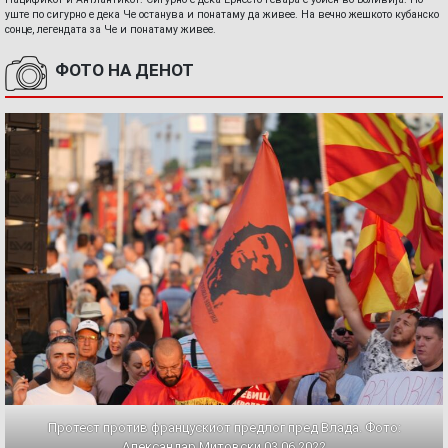
уште по сигурно е дека Че останува и понатаму да живее. На вечно жешкото кубанско
сонце, легендата за Че и понатаму живее.
ФОТО НА ДЕНОТ
Протест против францускиот предлог пред Влада. Фото:
Александар Митовски,03.06.2022