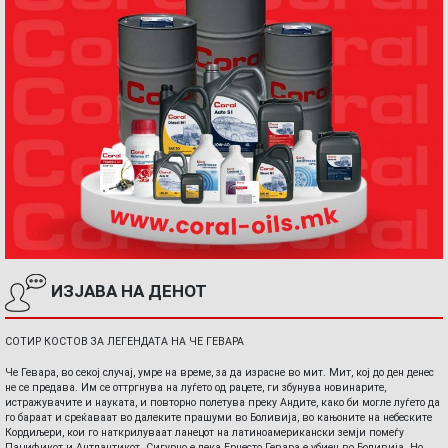
ИЗЈАВА НА ДЕНОТ
СОТИР КОСТОВ ЗА ЛЕГЕНДАТА НА ЧЕ ГЕВАРА
Че Гевара, во секој случај, умре на време, за да израсне во мит. Мит, кој до ден денес
не се предава. Им се оттргнува на луѓето од рацете, ги збунува новинарите,
истражувачите и науката, и повторно полетува преку Андите, како би могле луѓето да
го бараат и среќаваат во далеките прашуми во Боливија, во кањоните на небеските
Кордиљери, кои го наткрилуваат ланецот на латиноамерикански земји помеѓу
Пацификот и Антлантикот. Сигурно е дека Ернесто Гевара е убиен во Боливија. Но