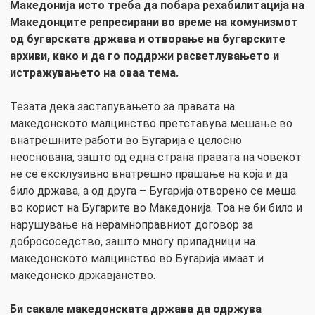
Македонија исто треба да побара рехабилитација на
Македонците репресирани во време на комунизмот
од бугарската држава и отворање на бугарските
архиви, како и да го поддржи расветлувањето и
истражувањето на оваа тема.
Тезата дека застапувањето за правата на
македонското малцинство претставува мешање во
внатрешните работи во Бугарија е целосно
неоснована, зашто од една страна правата на човекот
не се ексклузивно внатрешно прашање на која и да
било држава, а од друга – Бугарија отворено се меша
во корист на Бугарите во Македонија. Тоа не би било и
нарушување на нерамноправниот договор за
добрососедство, зашто многу припадници на
македонското малцинство во Бугарија имаат и
македонско државјанство.
Би сакале македонската држава да одржува