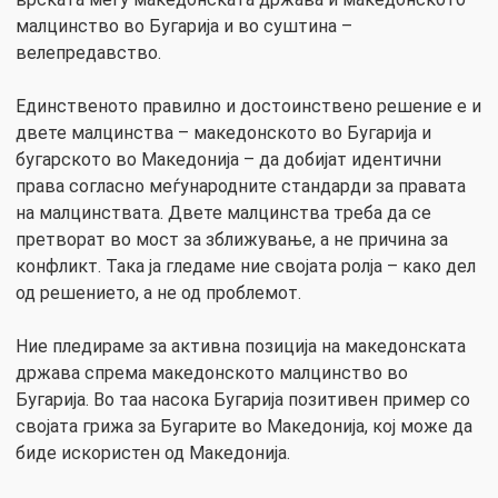
малцинство во Бугарија и во суштина –
велепредавство.
Единственото правилно и достоинствено решение е и
двете малцинства – македонското во Бугарија и
бугарското во Македонија – да добијат идентични
права согласно меѓународните стандарди за правата
на малцинствата. Двете малцинства треба да се
претворат во мост за зближување, а не причина за
конфликт. Така ја гледаме ние својата ролја – како дел
од решението, а не од проблемот.
Ние пледираме за активна позиција на македонската
држава спрема македонското малцинство во
Бугарија. Во таа насока Бугарија позитивен пример со
својата грижа за Бугарите во Македонија, кој може да
биде искористен од Македонија.