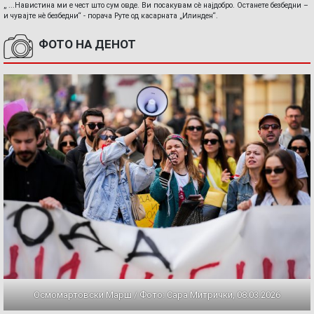
„ ...Навистина ми е чест што сум овде. Ви посакувам сè најдобро. Останете безбедни –
и чувајте нè безбедни“ - порача Руте од касарната „Илинден“.
ФОТО НА ДЕНОТ
Осмомартовски Марш / Фото: Сара Митрички, 08.03.2026