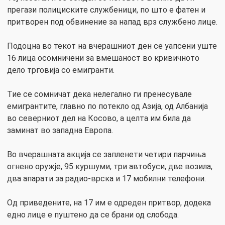
прегази полициските службеници, по што е фатен и
притворен под обвинение за напад врз службено лице.
Подоцна во текот на вчерашниот ден се уапсени уште
16 лица осомничени за вмешаност во кривичното
дело трговија со емигранти.
Тие се сомничат дека нелегално ги пренесувале
емигрантите, главно по потекло од Азија, од Албанија
во северниот дел на Косово, а целта им била да
заминат во западна Европа.
Во вчерашната акција се запленети четири парчиња
огнено оружје, 95 куршуми, три автобуси, две возила,
два апарати за радио-врска и 17 мобилни телефони.
Од приведените, на 17 им е одреден притвор, додека
едно лице е пуштено да се брани од слобода.