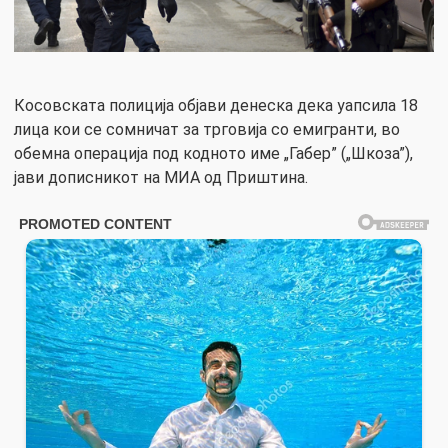
Косовската полиција објави денеска дека уапсила 18
лица кои се сомничат за трговија со емигранти, во
обемна операција под кодното име „Габер” („Шкоза”),
јави дописникот на МИА од Приштина.