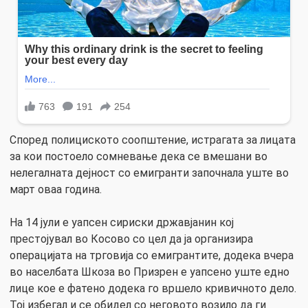
Според полициското соопштение, истрагата за лицата
за кои постоело сомневање дека се вмешани во
нелегалната дејност со емигранти започнала уште во
март оваа година.
На 14 јули е уапсен сириски државјанин кој
престојувал во Косово со цел да ја организира
операцијата на трговија со емигрантите, додека вчера
во населбата Шкоза во Призрен е уапсено уште едно
лице кое е фатено додека го вршело кривичното дело.
Тој избегал и се обидел со неговото возило да ги