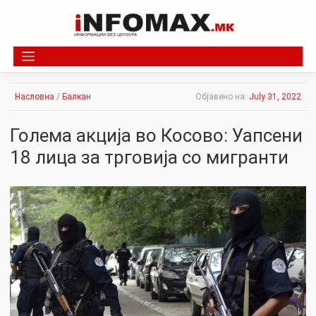
Skip
to
content
Насловна
/
Балкан
Објавено на:
July 31, 2022
Голема акција во Косово: Уапсени
18 лица за трговија со мигранти