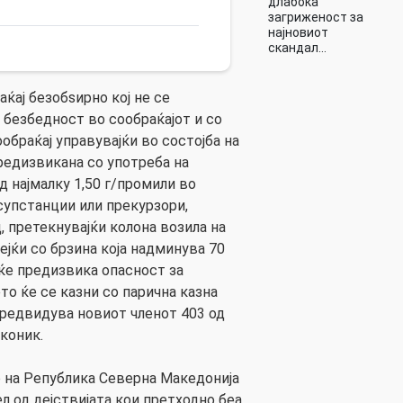
длабока
загриженост за
најновиот
скандал…
аќај безобѕирно кој не се
 безбедност во сообраќајот и со
ообраќај управувајќи во состојба на
едизвикана со употреба на
д најмалку 1,50 г/промили во
супстанции или прекурзори,
, претекнувајќи колона возила на
јќи со брзина која надминува 70
 ќе предизвика опасност за
то ќе се казни со парична казна
предвидува новиот членот 403 од
коник.
 на Република Северна Македонија
л од дејствијата кои претходно беа