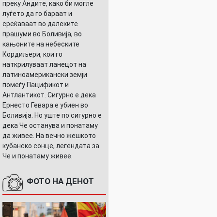
преку Андите, како би могле
луѓето да го бараат и
среќаваат во далеките
прашуми во Боливија, во
кањоните на небеските
Кордиљери, кои го
наткрилуваат ланецот на
латиноамерикански земји
помеѓу Пацификот и
Антлантикот. Сигурно е дека
Ернесто Гевара е убиен во
Боливија. Но уште по сигурно е
дека Че останува и понатаму
да живее. На вечно жешкото
кубанско сонце, легендата за
Че и понатаму живее.
ФОТО НА ДЕНОТ