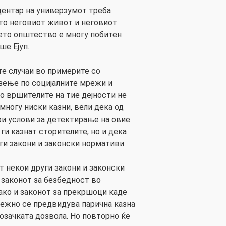
центар на универзумот треба
што неговиот живот и неговиот
ето општество е многу побитен
ше Ејуп.
е случаи во примерите со
зење по социјалните мрежи и
 вршителите на тие дејности не
многу ниски казни, вели дека од
и услови за детектирање на овие
ги казнат сторителите, но и дека
ги закони и законски нормативи.
т некои други закони и законски
 законот за безбедност во
како и законот за прекршоци каде
ежно се предвидува парична казна
озачката дозвола. Но повторно ќе