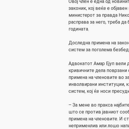
Овој член е една од новин
законик, кој веќе е објавен
министерот за правда Нико
расправа за него, треба да
годината.
Доследна примена на закон
систем за поголема безбед
Адвокатот Амар Ејуп вели 
кривичните дела поврзани 
примена на членовите во за
инволвирани институции, к
систем, кој ќе носи пресуд
– За мене во пракса најби
што се против јавниот соо
примена на членовите. И с
неприменлив или лошо нап