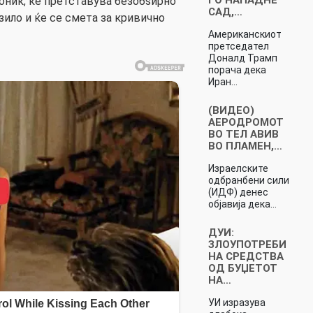
оник, ќе претставува безобѕирно
САД,…
ило и ќе се смета за кривично
Американскиот
претседател
Доналд Трамп
порача дека
Иран…
(ВИДЕО)
АЕРОДРОМОТ
ВО ТЕЛ АВИВ
ВО ПЛАМЕН,…
Израелските
одбранбени сили
(ИДФ) денес
објавија дека…
ДУИ:
ЗЛОУПОТРЕБИ
НА СРЕДСТВА
ОД БУЏЕТОТ
НА…
УИ изразува