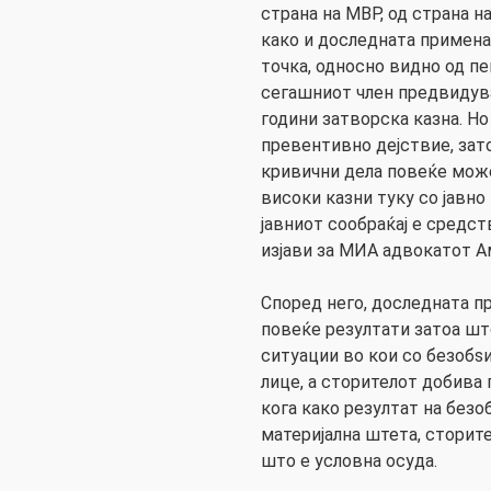
страна на МВР, од страна на
како и доследната примена
точка, односно видно од пе
сегашниот член предвидува
години затворска казна. Н
превентивно дејствие, зат
кривични дела повеќе може 
високи казни туку со јавн
јавниот сообраќај е средст
изјави за МИА адвокатот Ам
Според него, доследната п
повеќе резултати затоа шт
ситуации во кои со безобѕ
лице, а сторителот добива 
кога како резултат на без
материјална штета, сторит
што е условна осуда.