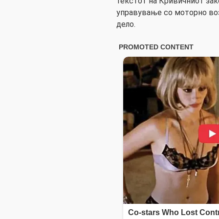
текстот на Кривичниот зак
управување со моторно воз
дело.