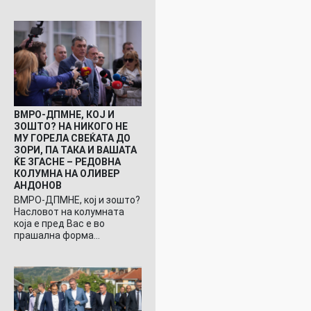
ВМРО-ДПМНЕ, КОЈ И
ЗОШТО? НА НИКОГО НЕ
МУ ГОРЕЛА СВЕЌАТА ДО
ЗОРИ, ПА ТАКА И ВАШАТА
ЌЕ ЗГАСНЕ – РЕДОВНА
КОЛУМНА НА ОЛИВЕР
АНДОНОВ
ВМРО-ДПМНЕ, кој и зошто?
Насловот на колумната
која е пред Вас е во
прашална форма…