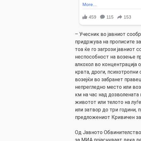
– Учесник во јавниот сообр
придржува на прописите за
тоа ќе го загрози јавниот с
неспособност на возење пр
алкохол во концентрација о
крвта, дроги, психотропни 
возејќи во забранет правец
непрегледно место или возе
км на час над дозволената
животот или телото на луѓе
или затвор до три години, 
предложениот Кривичен за
Од Јавното Обвинителство
за МИА појаснуваат дека де