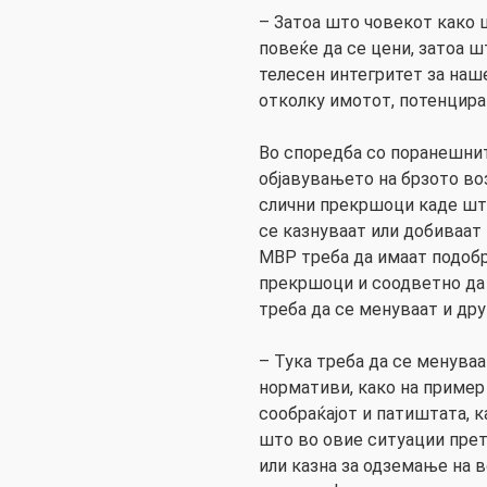
– Затоа што човекот како 
повеќе да се цени, затоа 
телесен интегритет за наш
отколку имотот, потенцира
Во споредба со поранешнит
објавувањето на брзото во
слични прекршоци каде што
се казнуваат или добиваат 
МВР треба да имаат подобр
прекршоци и соодветно да 
треба да се менуваат и дру
– Тука треба да се менуваа
нормативи, како на пример
сообраќајот и патиштата, 
што во овие ситуации прет
или казна за одземање на в