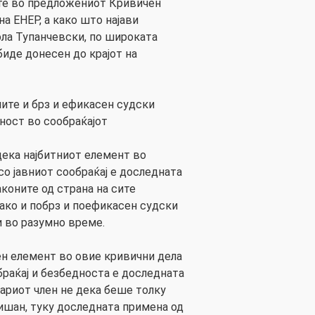
ите во предложениот Кривичен
 на ЕНЕР, а како што најави
ла Тупанчевски, по широката
 биде донесен до крајот на
ите и брз и ефикасен судски
ност во сообраќајот
дека најбитниот елемент во
со јавниот сообраќај е доследната
коните од страна на сите
ако и побрз и поефикасен судски
и во разумно време.
тен елемент во овие кривични дела
браќај и безбедноста е доследната
тариот член не дека беше толку
ишан, туку доследната примена од