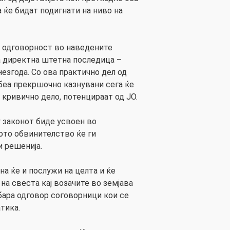
 ќе бидат подигнати на ниво на
а одговорност во наведените
а директна штетна последица –
езгода. Со ова практично дел од
 беа прекршочно казнувани сега ќе
 кривично дело, потенцираат од ЈО.
 законот биде усвоен во
ото обвинителство ќе ги
 решенија.
на ќе и послужи на целта и ќе
на свеста кај возачите во земјава
ара одговор соговорници кои се
тика.