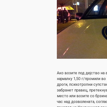
Ако возите под дејство на 
најмалку 1,50 г/промили во
дроги, психотропни супста
забранет правец, претекну
место или возите со брзин
час над дозволената, согла