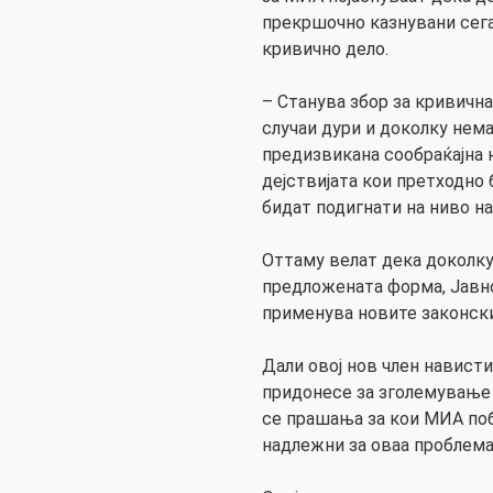
прекршочно казнувани сега
кривично дело.
– Станува збор за кривичн
случаи дури и доколку нем
предизвикана сообраќајна н
дејствијата кои претходно
бидат подигнати на ниво на
Оттаму велат дека доколку
предложената форма, Јавн
применува новите законски
Дали овој нов член нависти
придонесе за зголемување 
се прашања за кои МИА поб
надлежни за оваа проблема