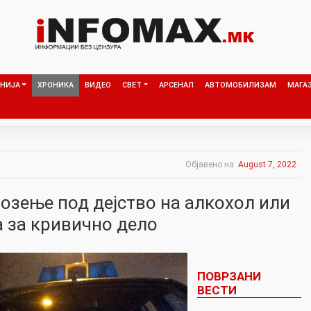
НИЈА
ХРОНИКА
ВИДЕО
СВЕТ
АРСЕНАЛ
АВТОМОБИЛИЗАМ
МАГА
Објавено на:
August 7, 2022
озење под дејство на алкохол или
а за кривично дело
ПОВРЗАНИ
ВЕСТИ