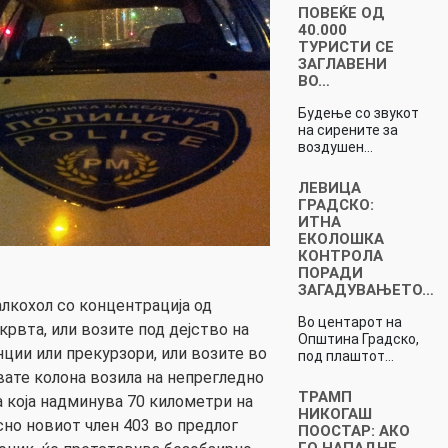
ПОВЕЌЕ ОД
40.000
ТУРИСТИ СЕ
ЗАГЛАВЕНИ
ВО…
Будење со звукот
на сирените за
воздушен…
ЛЕВИЦА
ГРАДСКО:
ИТНА
ЕКОЛОШКА
КОНТРОЛА
ПОРАДИ
ЗАГАДУВАЊЕТО…
алкохол со концентрација од
Во центарот на
 крвта, или возите под дејство на
Општина Градско,
нции или прекурзори, или возите во
под плаштот…
вате колона возила на непрегледно
ТРАМП
а која надминува 70 километри на
НИКОГАШ
сно новиот член 403 во предлог
ПООСТАР: АКО
ГО НАПАДНЕ