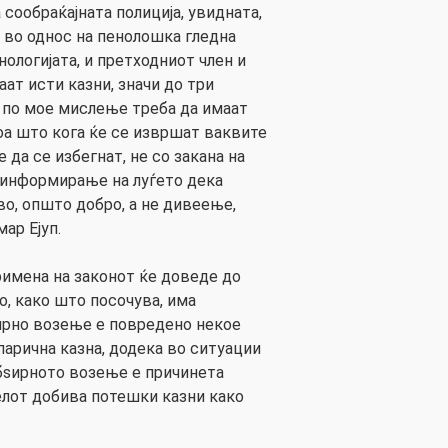
 сообраќајната полиција, увидната,
 во однос на пенолошка гледна
нологијата, и претходниот член и
ат исти казни, значи до три
о по мое мислење треба да имаат
оа што кога ќе се извршат ваквите
да се избегнат, не со закана на
о информирање на луѓето дека
во, општо добро, а не дивеење,
ар Ејуп.
римена на законот ќе доведе до
о, како што посочува, има
ирно возење е повредено некое
парична казна, додека во ситуации
обѕирното возење е причинета
елот добива потешки казни како