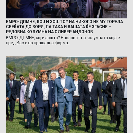
ВМРО-ДПМНЕ, КОЈ И ЗОШТО? НА НИКОГО НЕ МУ ГОРЕЛА
СВЕЌАТА ДО ЗОРИ, ПА ТАКА И ВАШАТА ЌЕ ЗГАСНЕ –
РЕДОВНА КОЛУМНА НА ОЛИВЕР АНДОНОВ
ВМРО-ДПМНЕ, кој и зошто? Насловот на колумната која е
пред Вас е во прашална форма…