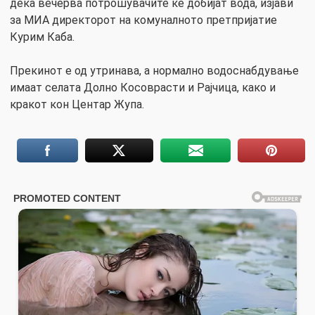
дека вечерва потрошувачите ќе добијат вода, изјави
за МИА директорот на комуналното претпријатие
Курим Каба.
Прекинот е од утринава, а нормално водоснабдување
имаат селата Долно Косоврасти и Рајчица, како и
кракот кон Центар Жупа.