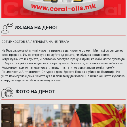
ИЗЈАВА НА ДЕНОТ
СОТИР КОСТОВ ЗА ЛЕГЕНДАТА НА ЧЕ ГЕВАРА
Че Гевара, во секој случај, умре на време, за да израсне во мит. Мит, кој до ден денес
не се предава. Им се оттргнува на луѓето од рацете, ги збунува новинарите,
истражувачите и науката, и повторно полетува преку Андите, како би могле луѓето да
го бараат и среќаваат во далеките прашуми во Боливија, во кањоните на небеските
Кордиљери, кои го наткрилуваат ланецот на латиноамерикански земји помеѓу
Пацификот и Антлантикот. Сигурно е дека Ернесто Гевара е убиен во Боливија. Но
уште по сигурно е дека Че останува и понатаму да живее. На вечно жешкото кубанско
сонце, легендата за Че и понатаму живее.
ФОТО НА ДЕНОТ