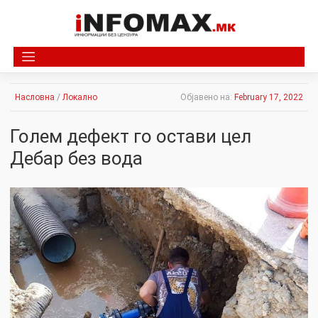
Skip
to
content
Насловна
/
Локално
Објавено на:
February 17, 2022
Голем дефект го остави цел
Дебар без вода