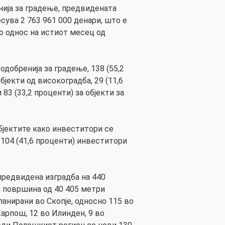
ија за градење, предвидената
сува 2 763 961 000 денари, што е
о однос на истиот месец од
одобренија за градење, 138 (55,2
бјекти од високоградба, 29 (11,6
83 (33,2 проценти) за објекти за
објектите како инвеститори се
а 104 (41,6 проценти) инвеститори
предвидена изградба на 440
а површина од 40 405 метри
ланирани во Скопје, односно 115 во
арпош, 12 во Илинден, 9 во