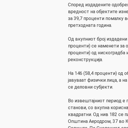
Според издадените одобрен
вредност на објектите изне
за 39,7 проценти помалку в
претходната година.
Од вкупниот број издадени 
проценти) се наменети за о
проценти) од нискоградба и 
реконструкција.
На 146 (58,4 проценти) од 
јавуваат физички лица, а н
се деловни субјекти.
Во извештајниот период е 
станови, со вкупна корисн
квадратни. Од нив 182 се п
Општина Аеродром, 37 во К