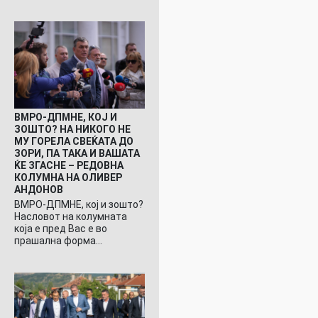
ВМРО-ДПМНЕ, КОЈ И
ЗОШТО? НА НИКОГО НЕ
МУ ГОРЕЛА СВЕЌАТА ДО
ЗОРИ, ПА ТАКА И ВАШАТА
ЌЕ ЗГАСНЕ – РЕДОВНА
КОЛУМНА НА ОЛИВЕР
АНДОНОВ
ВМРО-ДПМНЕ, кој и зошто?
Насловот на колумната
која е пред Вас е во
прашална форма…