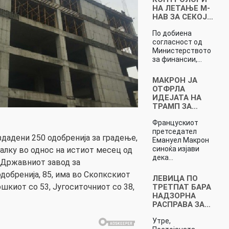
НА ЛЕТАЊЕ М-
НАВ ЗА СЕКОЈ…
По добиена
согласност од
Министерството
за финансии,…
МАКРОН ЈА
ОТФРЛА
ИДЕЈАТА НА
ТРАМП ЗА…
Францускиот
претседател
здадени 250 одобренија за градење,
Емануел Макрон
синоќа изјави
малку во однос на истиот месец од
дека…
и Државниот завод за
добренија, 85, има во Скопкскиот
ЛЕВИЦА ПО
шкиот со 53, Југоситочниот со 38,
ТРЕТПАТ БАРА
НАДЗОРНА
РАСПРАВА ЗА…
Утре,