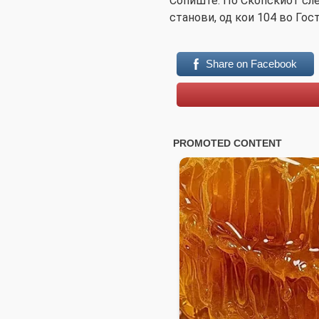
Сопиште. По Скопскиот сл
станови, од кои 104 во Гос
Share on Facebook