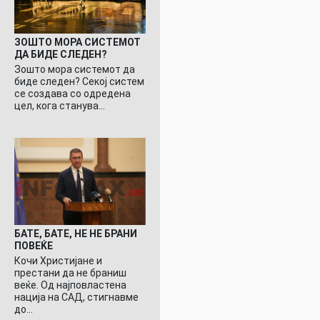
ЗОШТО МОРА СИСТЕМОТ
ДА БИДЕ СЛЕДЕН?
Зошто мора системот да
биде следен? Секој систем
се создава со одредена
цел, кога станува…
БАТЕ, БАТЕ, НЕ НЕ БРАНИ
ПОВЕЌЕ
Кочи Христијане и
престани да не браниш
веќе. Од најповластена
нација на САД, стигнавме
до…