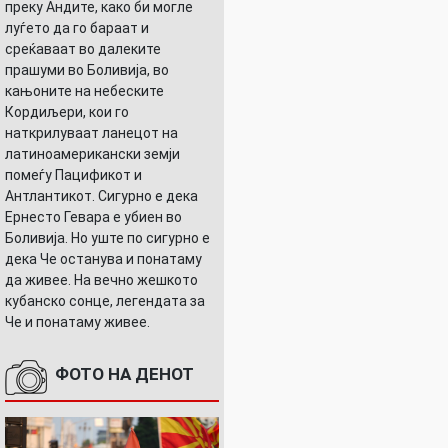
преку Андите, како би могле
луѓето да го бараат и
среќаваат во далеките
прашуми во Боливија, во
кањоните на небеските
Кордиљери, кои го
наткрилуваат ланецот на
латиноамерикански земји
помеѓу Пацификот и
Антлантикот. Сигурно е дека
Ернесто Гевара е убиен во
Боливија. Но уште по сигурно е
дека Че останува и понатаму
да живее. На вечно жешкото
кубанско сонце, легендата за
Че и понатаму живее.
ФОТО НА ДЕНОТ