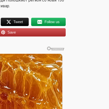
еди Полошкиот регион со нови 130
тивар.
Tweet
Follow us
Save