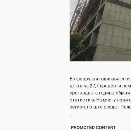
Во февруари годинава се и
што е за 27,7 проценти по
претходната година, објав
статистика.Најмногу нови о
регион, по што следат Поло
…