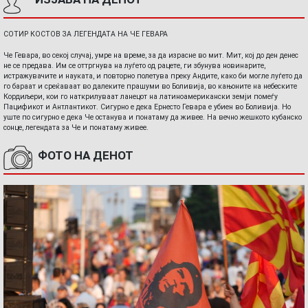
СОТИР КОСТОВ ЗА ЛЕГЕНДАТА НА ЧЕ ГЕВАРА
Че Гевара, во секој случај, умре на време, за да израсне во мит. Мит, кој до ден денес
не се предава. Им се оттргнува на луѓето од рацете, ги збунува новинарите,
истражувачите и науката, и повторно полетува преку Андите, како би могле луѓето да
го бараат и среќаваат во далеките прашуми во Боливија, во кањоните на небеските
Кордиљери, кои го наткрилуваат ланецот на латиноамерикански земји помеѓу
Пацификот и Антлантикот. Сигурно е дека Ернесто Гевара е убиен во Боливија. Но
уште по сигурно е дека Че останува и понатаму да живее. На вечно жешкото кубанско
сонце, легендата за Че и понатаму живее.
ФОТО НА ДЕНОТ