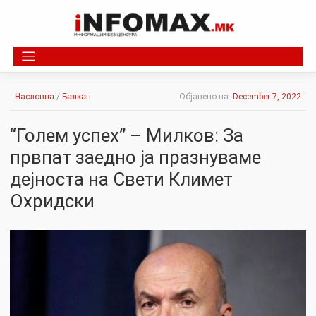
Skip
to
content
Насловна
/
Балкан
Објавено на:
December 7, 2022
“Голем успех” – Милков: За
првпат заедно ја празнуваме
дејноста на Свети Климет
Охридски