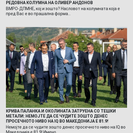
РЕДОВНА КОЛУМНА НА ОЛИВЕР АНДОНОВ
ВМРО-ДПМНЕ, кој и зошто? Насловот на колумната која е
пред Вас е во прашална форма…
КРИВА ПАЛАНКА И ОКОЛИНАТА ЗАТРУЕНА СО ТЕШКИ
МЕТАЛИ: НЕМОЈТЕ ДА СЕ ЧУДИТЕ ЗОШТО ДЕНЕС
ПРОСЕЧНОТО НИВО НА IQ ВО МАКЕДОНИЈА Е 81.9!
Немојте да се чудите зошто денес просечното ниво на IQ во
Македонија е 81.9! Имено…