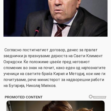
Согласно постигнатиот договор, денес за првпат
заеднички ја празнуваме дејноста на Свети Климент
Охридски. Ќе положиме цвеќе пред неговиот
споменик во знак на почит, како еден од најпознатите
ученици на светите браќа Кирил и Методиј, кои ние ги
почитуваме, рече министерот за надворешни работи
на Бугарија, Николај Милков.