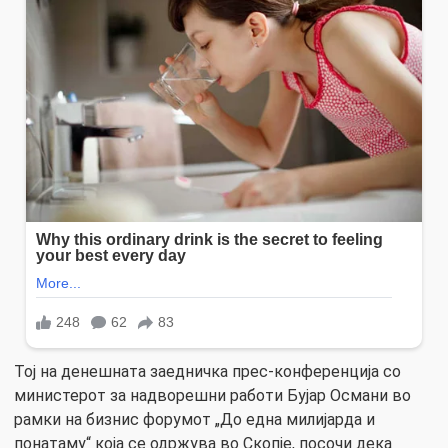
Тој на денешната заедничка прес-конференција со
министерот за надворешни работи Бујар Османи во
рамки на бизнис форумот „До една милијарда и
понатаму“ која се одржува во Скопје, посочи дека