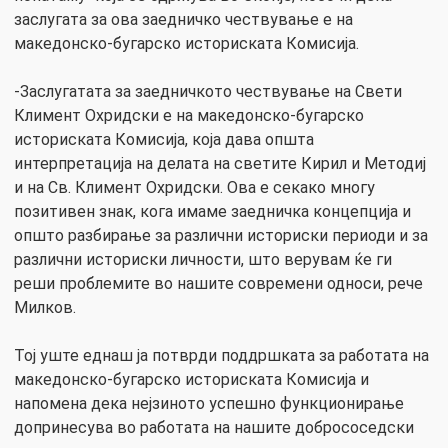
заслугата за ова заедничко чествување е на
македонско-бугарско историската Комисија.
-Заслугатата за заедничкото чествување на Свети
Климент Охридски е на македонско-бугарско
историската Комисија, која дава општа
интерпретација на делата на светите Кирил и Методиј
и на Св. Климент Охридски. Ова е секако многу
позитивен знак, кога имаме заедничка концепција и
општо разбирање за различни историски периоди и за
различни историски личности, што верувам ќе ги
реши проблемите во нашите современи односи, рече
Милков.
Тој уште еднаш ја потврди поддршката за работата на
македонско-бугарско историската Комисија и
напомена дека нејзиното успешно функционирање
допринесува во работата на нашите добрососедски