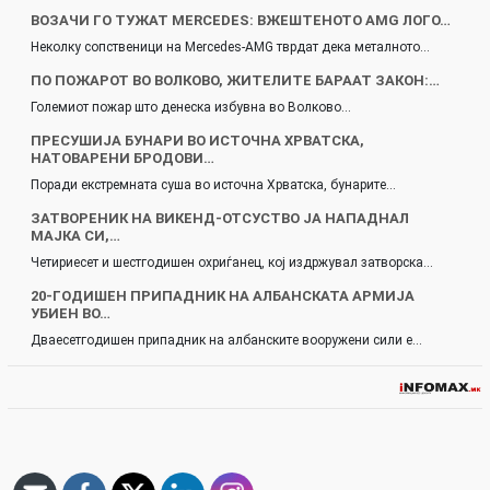
ВОЗАЧИ ГО ТУЖАТ MERCEDES: ВЖЕШТЕНОТО AMG ЛОГО…
Неколку сопственици на Mercedes-AMG тврдат дека металното…
ПО ПОЖАРОТ ВО ВОЛКОВО, ЖИТЕЛИТЕ БАРААТ ЗАКОН:…
Големиот пожар што денеска избувна во Волково…
ПРЕСУШИЈА БУНАРИ ВО ИСТОЧНА ХРВАТСКА,
НАТОВАРЕНИ БРОДОВИ…
Поради екстремната суша во источна Хрватска, бунарите…
ЗАТВОРЕНИК НА ВИКЕНД-ОТСУСТВО ЈА НАПАДНАЛ
МАЈКА СИ,…
Четириесет и шестгодишен охриѓанец, кој издржувал затворска…
20-ГОДИШЕН ПРИПАДНИК НА АЛБАНСКАТА АРМИЈА
УБИЕН ВО…
Дваесетгодишен припадник на албанските вооружени сили е…