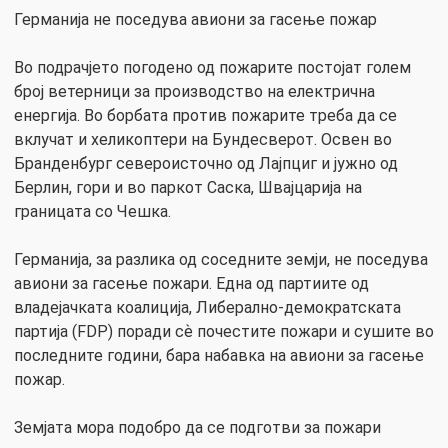
Германија не поседува авиони за гасење пожар
Во подрачјето погодено од пожарите постојат голем
број ветерници за производство на електрична
енергија. Во борбата против пожарите треба да се
вклучат и хеликоптери на Бундесверот. Освен во
Бранденбург североисточно од Лајпциг и јужно од
Берлин, гори и во паркот Саска, Швајцарија на
границата со Чешка.
Германија, за разлика од соседните земји, не поседува
авиони за гасење пожари. Една од партиите од
владејачката коалиција, Либерално-демократската
партија (FDP) поради сѐ почестите пожари и сушите во
последните години, бара набавка на авиони за гасење
пожар.
Земјата мора подобро да се подготви за пожари