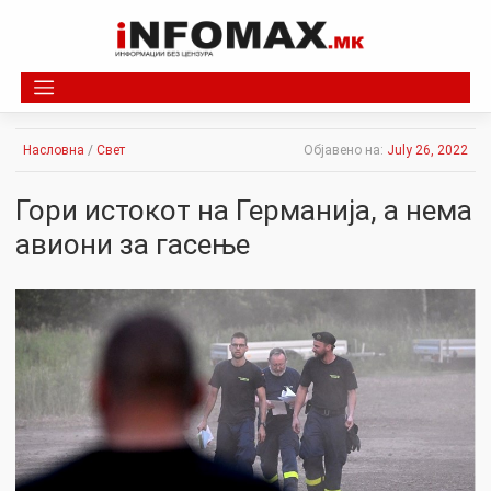
Skip
to
content
Насловна
/
Свет
Објавено на:
July 26, 2022
Гори истокот на Германија, а нема
авиони за гасење