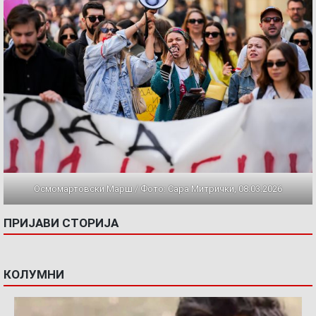
Осмомартовски Марш / Фото: Сара Митрички, 08.03.2026
ПРИЈАВИ СТОРИЈА
КОЛУМНИ