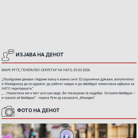
ИЗЈАВА НА ДЕНОТ
МАРК РУТЕ, ГЕНЕРАЛЕН СЕКРЕТАР НА НАТО, 03.03.2026
„Последниве денови гледаме колку е важно сите 32 сојузнички држави, вклучително
и Македонија да се здружат, да работат заедно и да обезбедат колективна одбрана на
НАТО територијата.“
„ ...Навистина ми е чест што сум овде. Ви посакувам сè најдобро. Останете безбедни –
и чувајте нè безбедни“ - порача Руте од касарната „Илинден“.
ФОТО НА ДЕНОТ