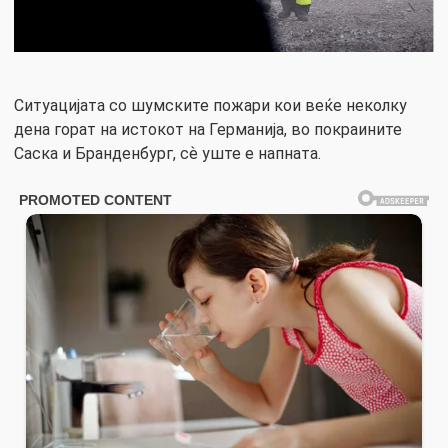
Ситуацијата со шумските пожари кои веќе неколку
дена горат на истокот на Германија, во покраините
Саска и Бранденбург, сѐ уште е напната.