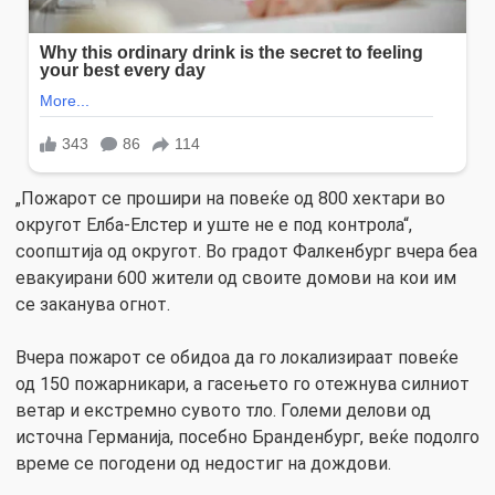
„Пожарот се прошири на повеќе од 800 хектари во
округот Елба-Елстер и уште не е под контрола“,
соопштија од округот. Во градот Фалкенбург вчера беа
евакуирани 600 жители од своите домови на кои им
се заканува огнот.
Вчера пожарот се обидоа да го локализираат повеќе
од 150 пожарникари, а гасењето го отежнува силниот
ветар и екстремно сувото тло. Големи делови од
источна Германија, посебно Бранденбург, веќе подолго
време се погодени од недостиг на дождови.