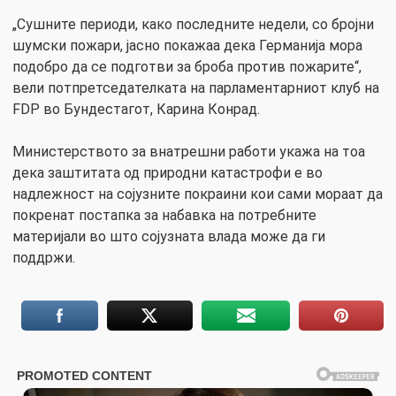
„Сушните периоди, како последните недели, со бројни
шумски пожари, јасно покажаа дека Германија мора
подобро да се подготви за броба против пожарите“,
вели потпретседателката на парламентарниот клуб на
FDP во Бундестагот, Карина Конрад.
Министерството за внатрешни работи укажа на тоа
дека заштитата од природни катастрофи е во
надлежност на сојузните покраини кои сами мораат да
покренат постапка за набавка на потребните
материјали во што сојузната влада може да ги
поддржи.