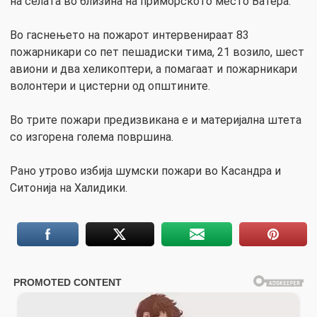
на селата во близина на приморското место Ватера.
Во гаснењето на пожарот интервенираат 83
пожарникари со пет пешадиски тима, 21 возило, шест
авиони и два хеликоптери, а помагаат и пожарникари
волонтери и цистерни од општините.
Во трите пожари предизвикана е и материјална штета
со изгорена голема површина.
Рано утрово избија шумски пожари во Касандра и
Ситонија на Халидики.