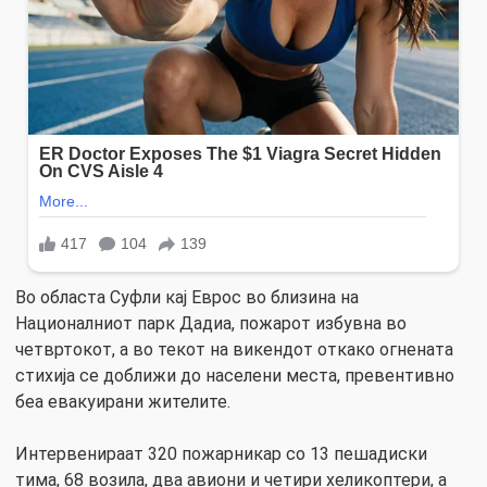
Во областа Суфли кај Еврос во близина на
Националниот парк Дадиа, пожарот избувна во
четвртокот, а во текот на викендот откако огнената
стихија се доближи до населени места, превентивно
беа евакуирани жителите.
Интервенираат 320 пожарникар со 13 пешадиски
тима, 68 возила, два авиони и четири хеликоптери, а