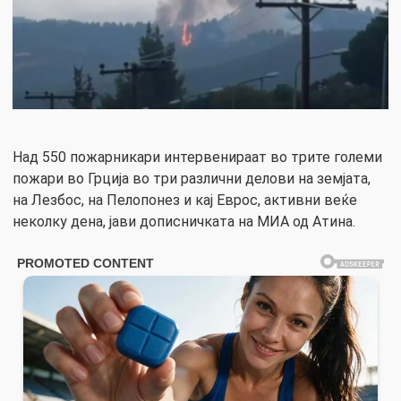
Над 550 пожарникари интервенираат во трите големи
пожари во Грција во три различни делови на земјата,
на Лезбос, на Пелопонез и кај Еврос, активни веќе
неколку дена, јави дописничката на МИА од Атина.