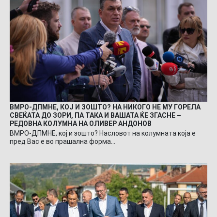
ВМРО-ДПМНЕ, КОЈ И ЗОШТО? НА НИКОГО НЕ МУ ГОРЕЛА
СВЕЌАТА ДО ЗОРИ, ПА ТАКА И ВАШАТА ЌЕ ЗГАСНЕ –
РЕДОВНА КОЛУМНА НА ОЛИВЕР АНДОНОВ
ВМРО-ДПМНЕ, кој и зошто? Насловот на колумната која е
пред Вас е во прашална форма…