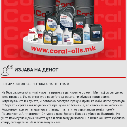
ИЗЈАВА НА ДЕНОТ
СОТИР КОСТОВ ЗА ЛЕГЕНДАТА НА ЧЕ ГЕВАРА
Че Гевара, во секој случај, умре на време, за да израсне во мит. Мит, кој до ден денес
не се предава. Им се оттргнува на луѓето од рацете, ги збунува новинарите,
истражувачите и науката, и повторно полетува преку Андите, како би могле луѓето да
го бараат и среќаваат во далеките прашуми во Боливија, во кањоните на небеските
Кордиљери, кои го наткрилуваат ланецот на латиноамерикански земји помеѓу
Пацификот и Антлантикот. Сигурно е дека Ернесто Гевара е убиен во Боливија. Но
уште по сигурно е дека Че останува и понатаму да живее. На вечно жешкото кубанско
сонце, легендата за Че и понатаму живее.