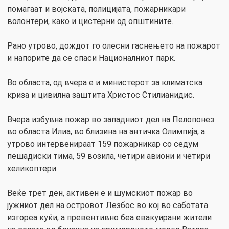
помагаат и војската, полицијата, пожарникари
волонтери, како и цистерни од општините.
Рано утрово, дождот го олесни гаснењето на пожарот
и напорите да се спаси Националниот парк.
Во областа, од вчера е и министерот за климатска
криза и цивилна заштита Христос Стилианидис.
Вчера избувна пожар во западниот дел на Пелопонез
во областа Илиа, во близина на античка Олимпија, а
утрово интервенираат 159 пожарникар со седум
пешадиски тима, 59 возила, четири авиони и четири
хеликоптери.
Веќе трет ден, активен е и шумскиот пожар во
јужниот дел на островот Лезбос во кој во саботата
изгореа куќи, а превентивно беа евакуирани жители