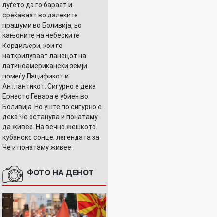
луѓето да го бараат и
среќаваат во далеките
прашуми во Боливија, во
кањоните на небеските
Кордиљери, кои го
наткрилуваат ланецот на
латиноамерикански земји
помеѓу Пацификот и
Антлантикот. Сигурно е дека
Ернесто Гевара е убиен во
Боливија. Но уште по сигурно е
дека Че останува и понатаму
да живее. На вечно жешкото
кубанско сонце, легендата за
Че и понатаму живее.
ФОТО НА ДЕНОТ