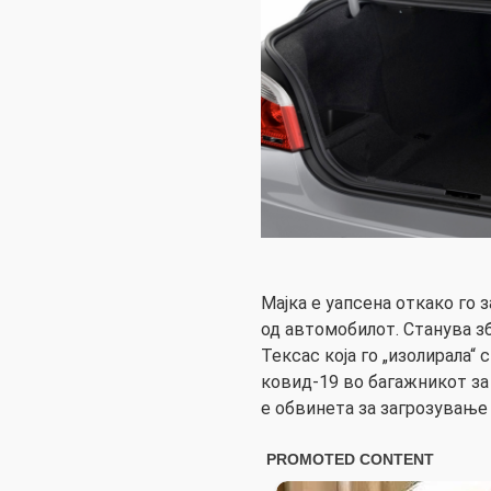
Мајка е уапсена откако го 
од автомобилот. Станува зб
Тексас која го „изолирала“ 
ковид-19 во багажникот за 
е обвинета за загрозување 