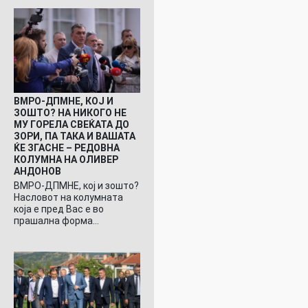
ВМРО-ДПМНЕ, КОЈ И
ЗОШТО? НА НИКОГО НЕ
МУ ГОРЕЛА СВЕЌАТА ДО
ЗОРИ, ПА ТАКА И ВАШАТА
ЌЕ ЗГАСНЕ – РЕДОВНА
КОЛУМНА НА ОЛИВЕР
АНДОНОВ
ВМРО-ДПМНЕ, кој и зошто?
Насловот на колумната
која е пред Вас е во
прашална форма…