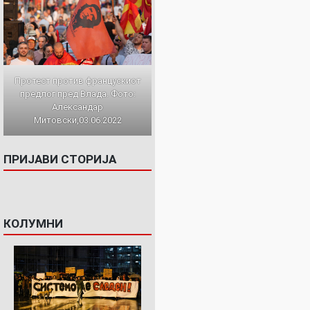
Протест против францускиот
предлог пред Влада. Фото:
Александар
Митовски,03.06.2022
ПРИЈАВИ СТОРИЈА
КОЛУМНИ