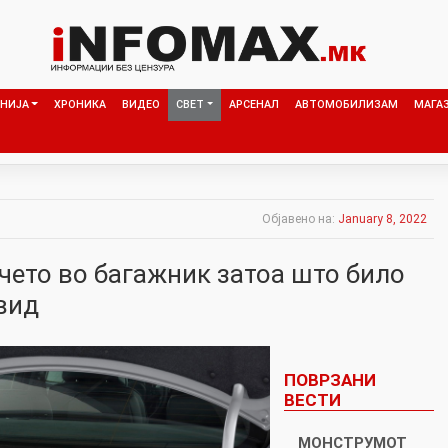
НИЈА
ХРОНИКА
ВИДЕО
СВЕТ
АРСЕНАЛ
АВТОМОБИЛИЗАМ
МАГА
Објавено на:
January 8, 2022
чето во багажник затоа што било
вид
ПОВРЗАНИ
ВЕСТИ
МОНСТРУМОТ