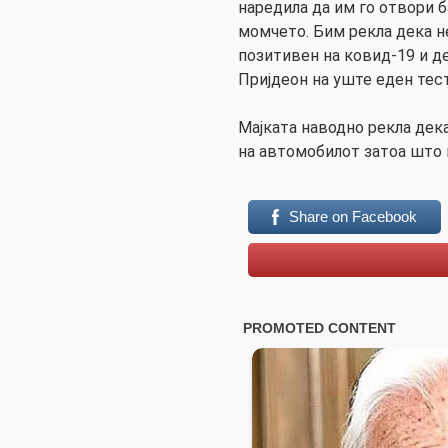
наредила да им го отвори 
момчето. Бим рекла дека н
позитивен на ковид-19 и д
Пријдеон на уште еден тест
Мајката наводно рекла дек
на автомобилот затоа што н
Share on Facebook