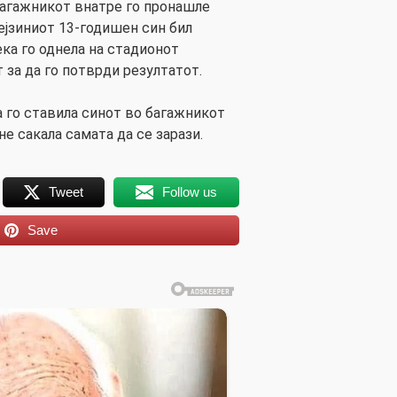
багажникот внатре го пронашле
ејзиниот 13-годишен син бил
ека го однела на стадионот
 за да го потврди резултатот.
а го ставила синот во багажникот
е сакала самата да се зарази.
Tweet
Follow us
Save