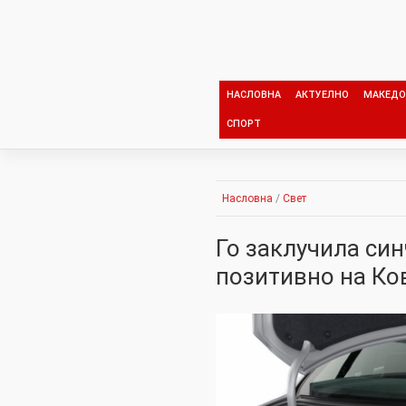
Skip
to
content
НАСЛОВНА
АКТУЕЛНО
МАКЕДО
СПОРТ
Насловна
/
Свет
Го заклучила син
позитивно на Ко