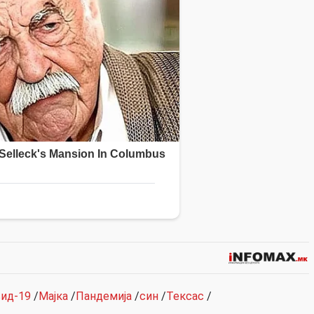
ид-19
/
Мајка
/
Пандемија
/
син
/
Тексас
/