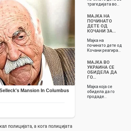
трагедијата во…
МАЈКА НА
ПОЧИНАТО
ДЕТЕ ОД
КОЧАНИ ЗА…
Мајка на
починато дете од
Кочани реагира…
МАЈКА ВО
УКРАИНА СЕ
ОБИДЕЛА ДА
ГО…
Мајка која се
обидела да го
продаде…
ал полицијата, а кога полицијата