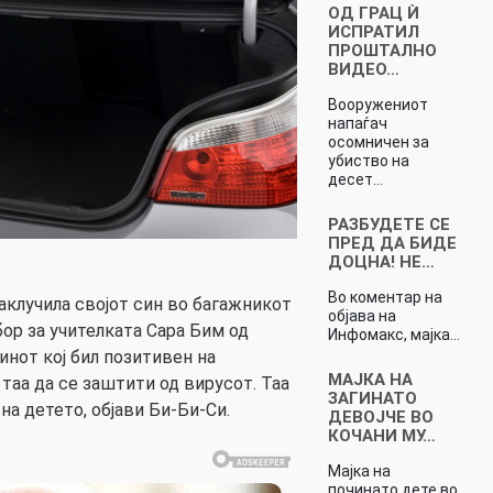
ОД ГРАЦ Ѝ
ИСПРАТИЛ
ПРОШТАЛНО
ВИДЕО…
Вооружениот
напаѓач
осомничен за
убиство на
десет…
РАЗБУДЕТЕ СЕ
ПРЕД ДА БИДЕ
ДОЦНА! НЕ…
Во коментар на
заклучила својот син во багажникот
објава на
ор за учителката Сара Бим од
Инфомакс, мајка…
синот кој бил позитивен на
МАЈКА НА
таа да се заштити од вирусот. Таа
ЗАГИНАТО
на детето, објави Би-Би-Си.
ДЕВОЈЧЕ ВО
КОЧАНИ МУ…
Мајка на
починато дете во