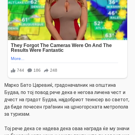
Марко Бато Царевиќ, градоначалник на општина
Будва, по тој повод рече дека е негова личена чест и
дчест на градот Будва, најдобриот теинсер во светот,
да биде почесен граѓанин на црногорската метропола
за туризам.
Тој рече дека се надева дека оваа награда ќе му значи