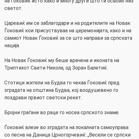
на Ѓоковиќ исто како и многу други што ги освоил низ
светот.
Царевиќ им се заблагодари и на родителите на Новак
Ѓоковиќ кои присуствуваа на церемонијата, како и на
самиот Новак Ѓоковиќ за се што направи за српската
нација.
На Новак Ѓоковиќ му беше врачена и иконата на
Триптихот Свети Никола, од Зоран Балетиќ.
Стотици жители на Будва го чекаа Ѓоковиќ пред
зградата на општина Будва, кој воодушевено го
поздрави првиот светски рекет.
Бројни граѓани во раце го носеа српското знаме.
Ѓоковиќ влезе во зградата на локалната самоуправа
со песна на Даница Црногорчевиќ: „Весели се српски