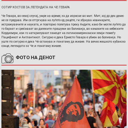
СОТИР КОСТОВ ЗА ЛЕГЕНДАТА НА ЧЕ ГЕВАРА
Че Гевара, во секој случај, умре на време, за да израсне во мит. Мит, кој до ден денес
не се предава. Им се оттргнува на луѓето од рацете, ги збунува новинарите,
истражувачите и науката, и повторно полетува преку Андите, како би могле луѓето да
го бараат и среќаваат во далеките прашуми во Боливија, во кањоните на небеските
Кордиљери, кои го наткрилуваат ланецот на латиноамерикански земји помеѓу
Пацификот и Антлантикот. Сигурно е дека Ернесто Гевара е убиен во Боливија. Но
уште по сигурно е дека Че останува и понатаму да живее. На вечно жешкото кубанско
сонце, легендата за Че и понатаму живее.
ФОТО НА ДЕНОТ