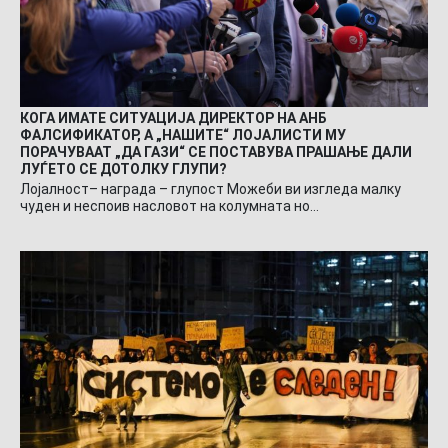
КОГА ИМАТЕ СИТУАЦИЈА ДИРЕКТОР НА АНБ
ФАЛСИФИКАТОР, А „НАШИТЕ“ ЛОЈАЛИСТИ МУ
ПОРАЧУВААТ „ДА ГАЗИ“ СЕ ПОСТАВУВА ПРАШАЊЕ ДАЛИ
ЛУЃЕТО СЕ ДОТОЛКУ ГЛУПИ?
Лојалност– награда – глупост Можеби ви изгледа малку
чуден и неспоив насловот на колумната но…