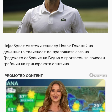
Најдобриот светски тенисер Новак Ѓоковиќ на
денешната свеченост во преполната сала на
Градското собрание на Будва е прогласен за почесен
граѓанин на приморската општина.