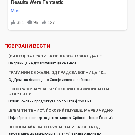
ПОВРЗАНИ ВЕСТИ
(ВИДЕО) НА ГРАНИЦА НЕ ДОЗВОЛУВААТ ДА СЕ…
На граница не дозволуваат да се внесе…
ГРАЃАНИН СЕ ЖАЛИ: ОД ГРАДСКА БОЛНИЦА ГО…
Од Градска болница во Скопје денеска избркале…
НОВО РАЗОЧАРУВАЊЕ: ЃОКОВИЌ ЕЛИМИНИРАН НА
СТАРТОТ И…
Новак Ѓоковиќ продолжува со лошата форма на…
„Е*ЕМ ТИ ТЕНИС“: ЃОКОВИЌ ПЦУЕШЕ, МАРЕЈ ЧУДНО…
Најдобриот тенисер на денешницата, Србинот Новак Ѓоковиќ,…
ВО СООБРАЌАЈКА ВО БУДВА ЗАГИНА ЖЕНА ОД…
Државјанка на Македонија, О.П.(73) загина синоќа во…