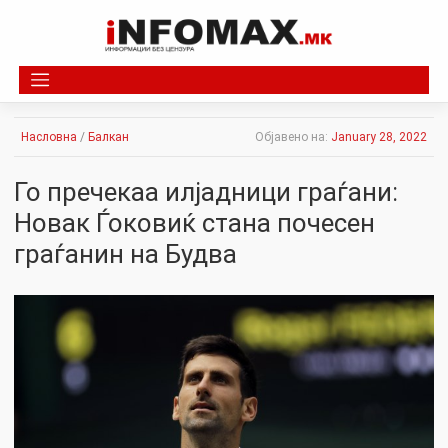
Skip
to
content
Насловна
/
Балкан
Објавено на:
January 28, 2022
Го пречекаа илјадници граѓани:
Новак Ѓоковиќ стана почесен
граѓанин на Будва