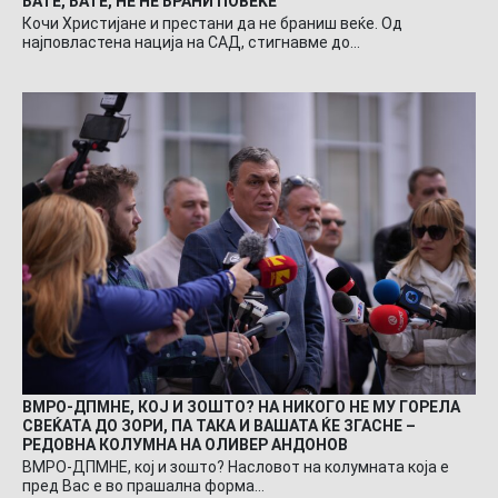
БАТЕ, БАТЕ, НЕ НЕ БРАНИ ПОВЕЌЕ
Кочи Христијане и престани да не браниш веќе. Од
најповластена нација на САД, стигнавме до…
ВМРО-ДПМНЕ, КОЈ И ЗОШТО? НА НИКОГО НЕ МУ ГОРЕЛА
СВЕЌАТА ДО ЗОРИ, ПА ТАКА И ВАШАТА ЌЕ ЗГАСНЕ –
РЕДОВНА КОЛУМНА НА ОЛИВЕР АНДОНОВ
ВМРО-ДПМНЕ, кој и зошто? Насловот на колумната која е
пред Вас е во прашална форма…