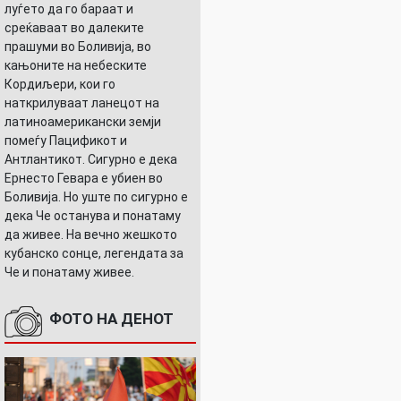
луѓето да го бараат и
среќаваат во далеките
прашуми во Боливија, во
кањоните на небеските
Кордиљери, кои го
наткрилуваат ланецот на
латиноамерикански земји
помеѓу Пацификот и
Антлантикот. Сигурно е дека
Ернесто Гевара е убиен во
Боливија. Но уште по сигурно е
дека Че останува и понатаму
да живее. На вечно жешкото
кубанско сонце, легендата за
Че и понатаму живее.
ФОТО НА ДЕНОТ