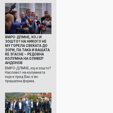
ВМРО-ДПМНЕ, КОЈ И
ЗОШТО? НА НИКОГО НЕ
МУ ГОРЕЛА СВЕЌАТА ДО
ЗОРИ, ПА ТАКА И ВАШАТА
ЌЕ ЗГАСНЕ – РЕДОВНА
КОЛУМНА НА ОЛИВЕР
АНДОНОВ
ВМРО-ДПМНЕ, кој и зошто?
Насловот на колумната
која е пред Вас е во
прашална форма…