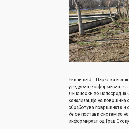
Екипи на ЈП Паркови и зел
уредување и формирање зе
Личеноски во непосредна б
канализација на површина 
обработува површината и с
ќе се постави систем за н
информираат од Град Скопј