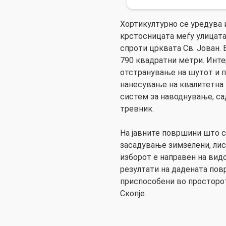
Хортикултурно се уредува и
крстосницата меѓу улицата
спроти црквата Св. Јован.
790 квадратни метри. Инте
отстранување на шутот и п
нанесување на квалитетна 
систем за наводнување, с
тревник.
На јавните површини што с
засадување зимзелени, лис
изборот е направен на вид
резултати на дадената пов
приспособени во просторот
Скопје.