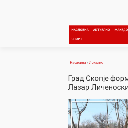
Skip
to
content
НАСЛОВНА
АКТУЕЛНО
МАКЕДО
СПОРТ
Насловна
/
Локално
Град Скопје фор
Лазар Личеноск