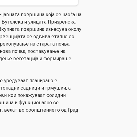
 јавната површина која се наоѓа на
 Бутелска и улицата Призренска,
 Вкупната површина изнесува околу
рвенцијата се одвива етапно со
рекопување на старата почва,
нова почва, поставување на
адење вегетација и формирање
е уредуваат планирано е
топадни садници и грмушки, а
ови кои покажуваат солидни
ршина и функционално се
, велат во соопштението од Град