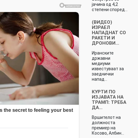
јачина од 4,2
степени според…
(ВИДЕО)
ИЗРАЕЛ
НАПАДНАТ СО
РАКЕТИ И
ДРОНОВИ…
Иранските
државни
медиуми
известуваат за
заеднички
напад…
КУРТИ ПО
ИЗЈАВАТА НА
ТРАМП: ТРЕБА
ДА…
Вршителот на
должноста
премиер на
Косово, Албин…