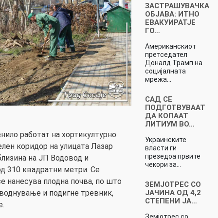
ЗАСТРАШУВАЧКА
ОБЈАВА: ИТНО
ЕВАКУИРАТЈЕ
ГО…
Американскиот
претседател
Доналд Трамп на
социјалната
мрежа…
САД СЕ
ПОДГОТВУВААТ
ДА КОПААТ
ЛИТИУМ ВО…
енило работат на хортикултурно
Украинските
лен коридор на улицата Лазар
власти ги
презедоа првите
лизина на ЈП Водовод и
чекори за…
од 310 квадратни метри. Се
е нанесува плодна почва, по што
ЗЕМЈОТРЕС СО
ЈАЧИНА ОД 4,2
аводнување и подигне тревник,
СТЕПЕНИ ЈА…
е.
Земјотрес со