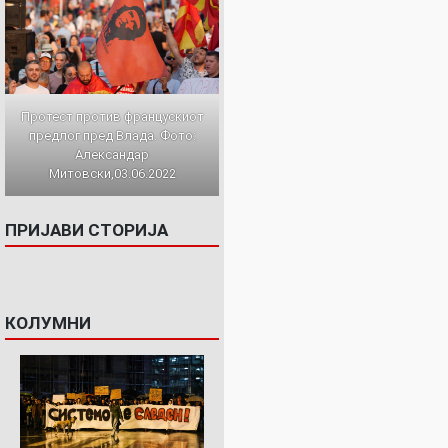
Протест против францускиот
предлог пред Влада. Фото:
Александар
Митовски,03.06.2022
ПРИЈАВИ СТОРИЈА
КОЛУМНИ