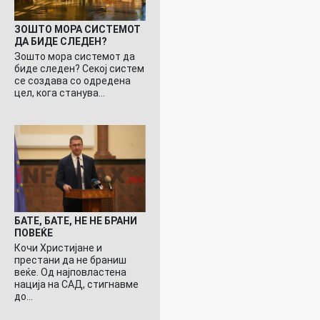
ЗОШТО МОРА СИСТЕМОТ
ДА БИДЕ СЛЕДЕН?
Зошто мора системот да
биде следен? Секој систем
се создава со одредена
цел, кога станува…
БАТЕ, БАТЕ, НЕ НЕ БРАНИ
ПОВЕЌЕ
Кочи Христијане и
престани да не браниш
веќе. Од најповластена
нација на САД, стигнавме
до…