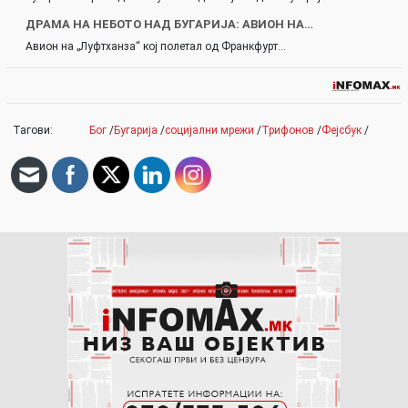
ДРАМА НА НЕБОТО НАД БУГАРИЈА: АВИОН НА…
Авион на „Луфтханза“ кој полетал од Франкфурт…
Тагови:
Бог
/
Бугарија
/
социјални мрежи
/
Трифонов
/
Фејсбук
/