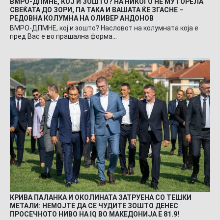
ВМРО-ДПМНЕ, КОЈ И ЗОШТО? НА НИКОГО НЕ МУ ГОРЕЛА
СВЕЌАТА ДО ЗОРИ, ПА ТАКА И ВАШАТА ЌЕ ЗГАСНЕ –
РЕДОВНА КОЛУМНА НА ОЛИВЕР АНДОНОВ
ВМРО-ДПМНЕ, кој и зошто? Насловот на колумната која е
пред Вас е во прашална форма…
КРИВА ПАЛАНКА И ОКОЛИНАТА ЗАТРУЕНА СО ТЕШКИ
МЕТАЛИ: НЕМОЈТЕ ДА СЕ ЧУДИТЕ ЗОШТО ДЕНЕС
ПРОСЕЧНОТО НИВО НА IQ ВО МАКЕДОНИЈА Е 81.9!