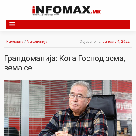
Skip
to
content
Насловна
/
Македонија
Објавено на:
January 4, 2022
Грандоманија: Кога Господ зема,
зема се