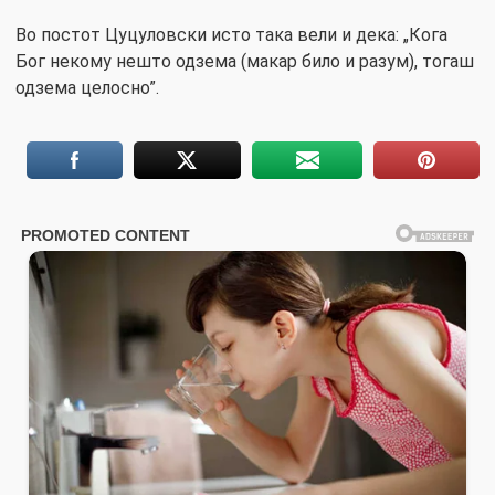
Во постот Цуцуловски исто така вели и дека: „Кога
Бог некому нешто одзема (макар било и разум), тогаш
одзема целосно”.