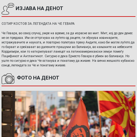
ИЗЈАВА НА ДЕНОТ
СОТИР КОСТОВ ЗА ЛЕГЕНДАТА НА ЧЕ ГЕВАРА
Че Гевара, во секој случај, умре на време, за да израсне во мит. Мит, кој до ден денес
не се предава. Им се оттргнува на луѓето од рацете, ги збунува новинарите,
истражувачите и науката, и повторно полетува преку Андите, како би могле луѓето да
го бараат и среќаваат во далеките прашуми во Боливија, во кањоните на небеските
Кордиљери, кои го наткрилуваат ланецот на латиноамерикански земји помеѓу
Пацификот и Антлантикот. Сигурно е дека Ернесто Гевара е убиен во Боливија. Но
уште по сигурно е дека Че останува и понатаму да живее. На вечно жешкото кубанско
сонце, легендата за Че и понатаму живее.
ФОТО НА ДЕНОТ