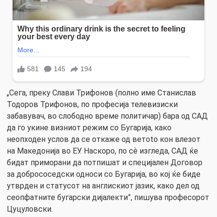
„Сега, преку Слави Трифонов (полно име Станислав
Тодоров Трифонов, по професија телевизиски
забавувач, во слободно време политичар) бара од САД
да го укине визниот режим со Бугарија, како
неопходен услов да се откаже од ветоto кон влезот
на Македонија во ЕУ. Наскоро, по сѐ изгледа, САД ќе
бидат приморани да потпишат и специјален Договор
за добрососедски односи со Бугарија, во кој ќе биде
утврден и статусот на англискиот јазик, како дел од
сеопфатните бугарски дијалекти”, пишува професорот
Цуцуловски.