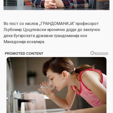
Во пост со наслов „ГРАНДОМАНИЈА“ професорот
Љубомир Цуцуловски иронично дојде до заклучок
дека бугарската државна грандоманија кон
Македонија ескалира.