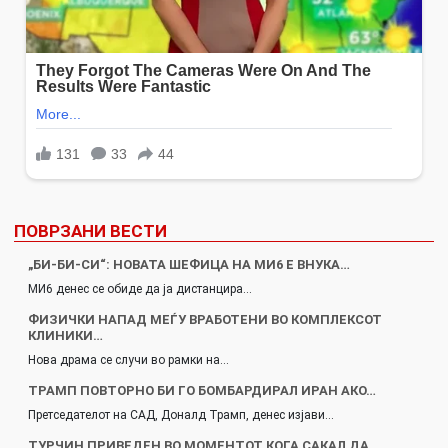
ПОВРЗАНИ ВЕСТИ
„БИ-БИ-СИ“: НОВАТА ШЕФИЦА НА МИ6 Е ВНУКА…
МИ6 денес се обиде да ја дистанцира…
ФИЗИЧКИ НАПАД МЕЃУ ВРАБОТЕНИ ВО КОМПЛЕКСОТ
КЛИНИКИ…
Нова драма се случи во рамки на…
ТРАМП ПОВТОРНО БИ ГО БОМБАРДИРАЛ ИРАН АКО…
Претседателот на САД, Доналд Трамп, денес изјави…
ТУРЧИН ПРИВЕДЕН ВО МОМЕНТОТ КОГА САКАЛ ДА…