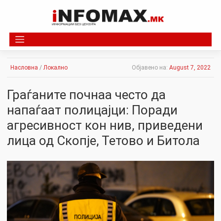
Skip
to
content
Насловна
/
Локално
Објавено на:
August 7, 2022
Граѓаните почнаа често да
напаѓаат полицајци: Поради
агресивност кон нив, приведени
лица од Скопје, Тетово и Битола