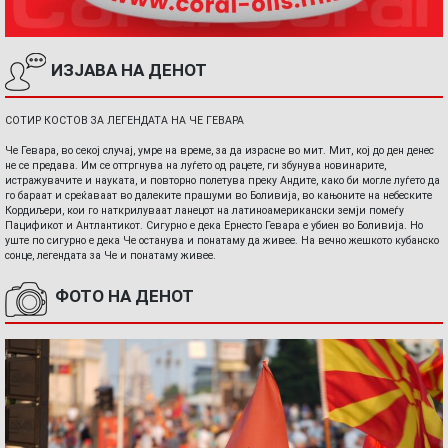
ИЗЈАВА НА ДЕНОТ
СОТИР КОСТОВ ЗА ЛЕГЕНДАТА НА ЧЕ ГЕВАРА
Че Гевара, во секој случај, умре на време, за да израсне во мит. Мит, кој до ден денес
не се предава. Им се оттргнува на луѓето од рацете, ги збунува новинарите,
истражувачите и науката, и повторно полетува преку Андите, како би могле луѓето да
го бараат и среќаваат во далеките прашуми во Боливија, во кањоните на небеските
Кордиљери, кои го наткрилуваат ланецот на латиноамерикански земји помеѓу
Пацификот и Антлантикот. Сигурно е дека Ернесто Гевара е убиен во Боливија. Но
уште по сигурно е дека Че останува и понатаму да живее. На вечно жешкото кубанско
сонце, легендата за Че и понатаму живее.
ФОТО НА ДЕНОТ