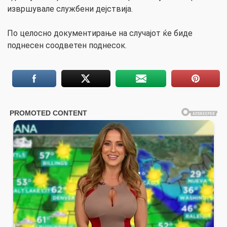
извршувале службени дејствија.
По целосно документирање на случајот ќе биде
поднесен соодветен поднесок.