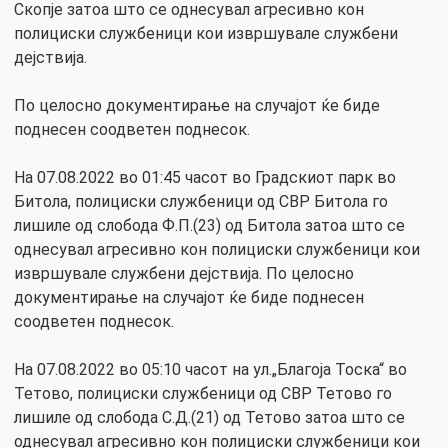
Скопје затоа што се однесувал агресивно кон
полициски службеници кои извршувале службени
дејствија.
По целосно документирање на случајот ќе биде
поднесен соодветен поднесок.
На 07.08.2022 во 01:45 часот во Градскиот парк во
Битола, полициски службеници од СВР Битола го
лишиле од слобода Ф.П.(23) од Битола затоа што се
однесувал агресивно кон полициски службеници кои
извршувале службени дејствија. По целосно
документирање на случајот ќе биде поднесен
соодветен поднесок.
На 07.08.2022 во 05:10 часот на ул.„Благоја Тоска“ во
Тетово, полициски службеници од СВР Тетово го
лишиле од слобода С.Д.(21) од Тетово затоа што се
однесувал агресивно кон полициски службеници кои