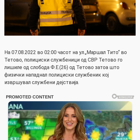
На 07.08.2022 во 02:00 часот на ул.„Маршал Тито“ во
Тетово, полициски службеници од СВР Тетово го
лишиле од слобода Ф.Е.(26) од Тетово затоа што
физички нападнал полициски службеник кој
извршувал службени дејствија.