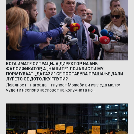
КОГА ИМАТЕ СИТУАЦИЈА ДИРЕКТОР НА АНБ
ФАЛСИФИКАТОР, А „НАШИТЕ“ ЛОЈАЛИСТИ МУ
ПОРАЧУВААТ „ДА ГАЗИ“ СЕ ПОСТАВУВА ПРАШАЊЕ ДАЛИ
ЛУЃЕТО СЕ ДОТОЛКУ ГЛУПИ?
Лојалност– награда – глупост Можеби ви изгледа малку
чуден и неспоив насловот на колумната но…