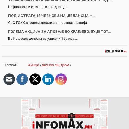
На јавноста ѝ е познато кои двајца…
ПОД ИСТРАГА 18 ЧЛЕНОВИ НА „БЕЛАНОЦА –…
ОЈО ГОКК сподели детали за вчеашната акција…
ГОЛЕМА АКЦИЈА ЗА АПСЕЊЕ ВО КРАЉЕВО, БУЏЕТОТ…
Во Краљево денеска се уапсени 15 лица,…
Тагови:
Акција
/
Даунов синдром
/