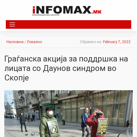
Skip
to
content
Насловна
/
Локално
Објавено на:
February 7, 2022
Граѓанска акција за поддршка на
лицата со Даунов синдром во
Скопје