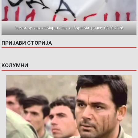
Осмомартовски Марш / Фото: Сара Митрички, 08.03.2026
ПРИЈАВИ СТОРИЈА
КОЛУМНИ