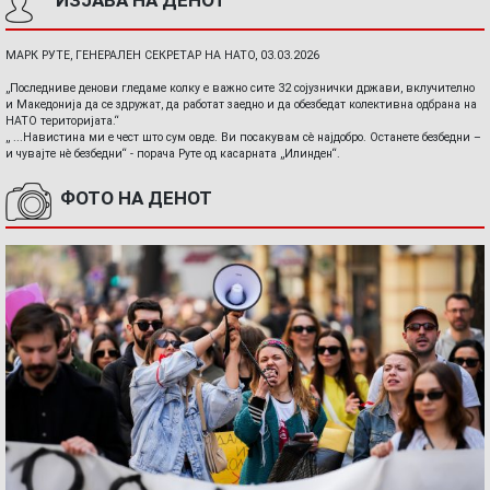
ИЗЈАВА НА ДЕНОТ
МАРК РУТЕ, ГЕНЕРАЛЕН СЕКРЕТАР НА НАТО, 03.03.2026
„Последниве денови гледаме колку е важно сите 32 сојузнички држави, вклучително
и Македонија да се здружат, да работат заедно и да обезбедат колективна одбрана на
НАТО територијата.“
„ ...Навистина ми е чест што сум овде. Ви посакувам сè најдобро. Останете безбедни –
и чувајте нè безбедни“ - порача Руте од касарната „Илинден“.
ФОТО НА ДЕНОТ