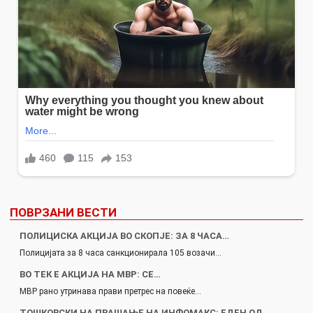
ПОВРЗАНИ ВЕСТИ
ПОЛИЦИСКА АКЦИЈА ВО СКОПЈЕ: ЗА 8 ЧАСА…
Полицијата за 8 часа санкционирала 105 возачи…
ВО ТЕК Е АКЦИЈА НА МВР: СЕ…
МВР рано утринава прави претрес на повеќе…
ТОШКОВСКИ НА ПРАШАЊЕ НА ИНФОМАКС: ЕДЕН ОД…