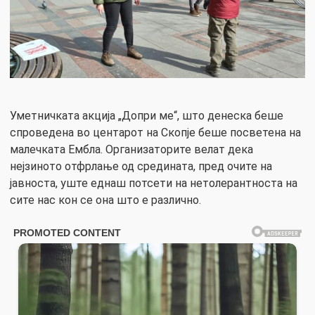
Уметничката акција „Допри ме“, што денеска беше
спроведена во центарот на Скопје беше посветена на
малечката Ембла. Организаторите велат дека
нејзиното отфрлање од средината, пред очите на
јавноста, уште еднаш потсети на нетолерантноста на
сите нас кон се она што е различно.