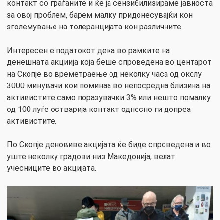
контакт со граѓаните и ќе ја сензибилизираме јавноста
за овој проблем, барем малку придонесувајќи кон
зголемување на толеранцијата кон различните.
Интересен е податокот дека во рамките на
денешната акциија која беше спроведена во центарот
на Скопје во времетраење од неколку часа од околу
3000 минувачи кои поминаа во непосредна близина на
активистите само поразувачки 3% или нешто помалку
од 100 луѓе остварија контакт односно ги допреа
активистите.
По Скопје деновиве акцијата ќе биде спроведена и во
уште неколку градови низ Македонија, велат
учесниците во акцијата.