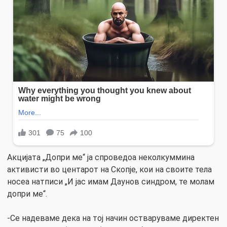
Акцијата „Допри ме“ ја спроведоa неколкуммина
активисти во центарот на Скопје, кои на своите тела
носеа натписи „И јас имам Даунов синдром, те молам
допри ме“.
-Се надеваме дека на тој начин остваруваме директен