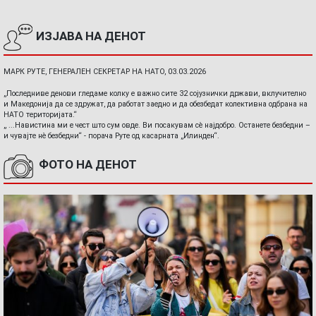
ИЗЈАВА НА ДЕНОТ
МАРК РУТЕ, ГЕНЕРАЛЕН СЕКРЕТАР НА НАТО, 03.03.2026
„Последниве денови гледаме колку е важно сите 32 сојузнички држави, вклучително
и Македонија да се здружат, да работат заедно и да обезбедат колективна одбрана на
НАТО територијата.“
„ ...Навистина ми е чест што сум овде. Ви посакувам сè најдобро. Останете безбедни –
и чувајте нè безбедни“ - порача Руте од касарната „Илинден“.
ФОТО НА ДЕНОТ