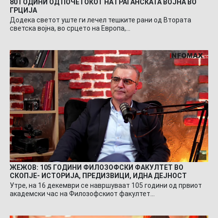
80 ГОДИНИ ОД ПОЧЕТОКОТ НА ГРАЃАНСКАТА ВОЈНА ВО
ГРЦИЈА
Додека светот уште ги лечел тешките рани од Втората
светска војна, во срцето на Европа,…
ЖЕЖОВ: 105 ГОДИНИ ФИЛОЗОФСКИ ФАКУЛТЕТ ВО
СКОПЈЕ- ИСТОРИЈА, ПРЕДИЗВИЦИ, ИДНА ДЕЈНОСТ
Утре, на 16 декември се навршуваат 105 години од првиот
академски час на Филозофскиот факултет…