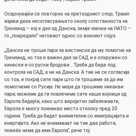
Осврнувајќи се повторно на претходниот спор, Трамп
изјави дека несогласувањето околу сопственоста на
Гренланд – кој е дел од Данска, земја членка на НАТО –
го „повредило“ неговиот однос со воениот сојуз.
„Данска не троши пари за вистински да му помогне на
Гренланд, но тоа е важен дел за САД и е опкружен со
кинески и со руски бродови… Треба да биде под
контрола на САД, а не на Данска. А тие не се согласија
со тоа, и покрај сите пари што ги трошиме за да им
помогнеме со Русија. Не мора да трошиме никакви
пари; можеме да ги повлечеме сите наши војници од
Европа бидејќи, како што веројатно забележавте,
Европа е многу поинакво место отколку пред 20
години. Треба да бидат внимателни со имиграцијата и
енергијата. Ако не внимаваат на тие две работи,
повеќе нема да има Европа“, рече тој.