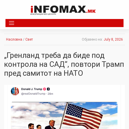
Skip
to
content
Насловна
/
Свет
Објавено на:
July 8, 2026
„Гренланд треба да биде под
контрола на САД“, повтори Трамп
пред самитот на НАТО