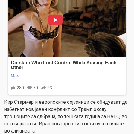
Кир Стармер и европските сојузници се обидуваат да
избегнат нов јавен конфликт со Трамп околу
трошоците за одбрана, по тешката година за НАТО, во
која војната во Иран повторно ги откри пукнатините
во алијансата.