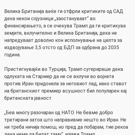
Велика Британија веќе ги отфрли критиките од САД
дека некои сојузници „заостануваат“ во
финансирањето, а се очекува Трамп да ги критикува
земјите, вклучително и Велика Британија, дека не
напредуваат доволно кон исполнување на целта за
издвојување 3,5 отсто од БДП за одбрана до 2035
година.
Пристигнувајќи во Турција, Трамп сугерираше дека
одлуката на Стармер да не се вклучи во војната
против Иран придонела за неговиот пад, иако ставот
на британскиот премиер всушност бил популарен кај
британската јавност.
„Бев многу разочаран од НАТО. Не бевме добро
третирани затоа што направивме нешто во Иран. Не
ни треба ничија помош, но пред да побарам, тие рекоа
дека нема да бидат таму“, изјави Трамп.