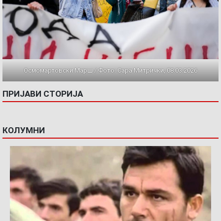
Осмомартовски Марш / Фото: Сара Митрички, 08.03.2026
ПРИЈАВИ СТОРИЈА
КОЛУМНИ