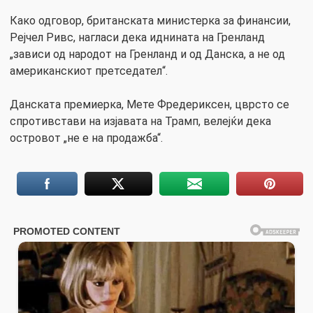
Како одговор, британската министерка за финансии,
Рејчел Ривс, нагласи дека иднината на Гренланд
„зависи од народот на Гренланд и од Данска, а не од
американскиот претседател“.
Данската премиерка, Мете Фредериксен, цврсто се
спротивстави на изјавата на Трамп, велејќи дека
островот „не е на продажба“.