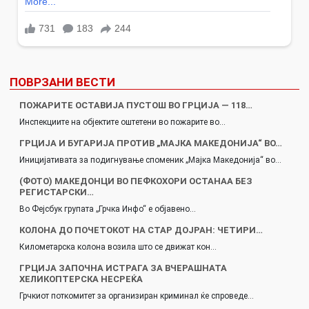
ПОВРЗАНИ ВЕСТИ
ПОЖАРИТЕ ОСТАВИЈА ПУСТОШ ВО ГРЦИЈА — 118…
Инспекциите на објектите оштетени во пожарите во…
ГРЦИЈА И БУГАРИЈA ПРОТИВ „МАЈКА МАКЕДОНИЈА“ ВО…
Иницијативата за подигнување споменик „Мајка Македонија“ во…
(ФОТО) МАКЕДОНЦИ ВО ПЕФКОХОРИ ОСТАНАА БЕЗ
РЕГИСТАРСКИ…
Во Фејсбук групата „Грчка Инфо“ е објавено…
КОЛОНА ДО ПОЧЕТОКОТ НА СТАР ДОЈРАН: ЧЕТИРИ…
Километарска колона возила што се движат кон…
ГРЦИЈА ЗАПОЧНА ИСТРАГА ЗА ВЧЕРАШНАТА
ХЕЛИКОПТЕРСКА НЕСРЕЌА
Грчкиот поткомитет за организиран криминал ќе спроведе…