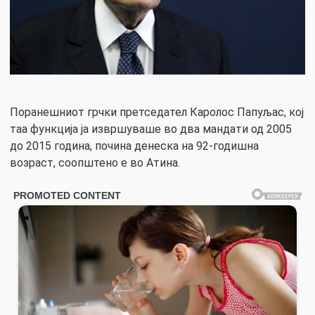
Поранешниот грчки претседател Каролос Папуљас, кој
таа функција ја извршуваше во два мандати од 2005
до 2015 година, почина денеска на 92-годишна
возраст, соопштено е во Атина.