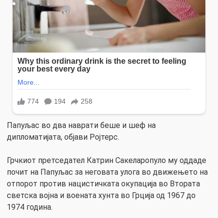
Папуљас во два наврати беше и шеф на
дипломатијата, објави Ројтерс.
Грчкиот претседател Катрин Сакеларопуло му оддаде
почит на Папуљас за неговата улога во движењето на
отпорот против нацистичката окупација во Втората
светска војна и воената хунта во Грција од 1967 до
1974 година.