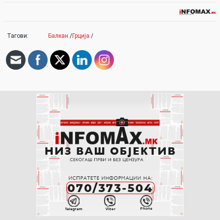
Тагови:
Балкан
/
Грција
/