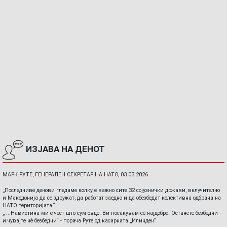
ИЗЈАВА НА ДЕНОТ
МАРК РУТЕ, ГЕНЕРАЛЕН СЕКРЕТАР НА НАТО, 03.03.2026
„Последниве денови гледаме колку е важно сите 32 сојузнички држави, вклучително
и Македонија да се здружат, да работат заедно и да обезбедат колективна одбрана на
НАТО територијата.“
„ ...Навистина ми е чест што сум овде. Ви посакувам сè најдобро. Останете безбедни –
и чувајте нè безбедни“ - порача Руте од касарната „Илинден“.