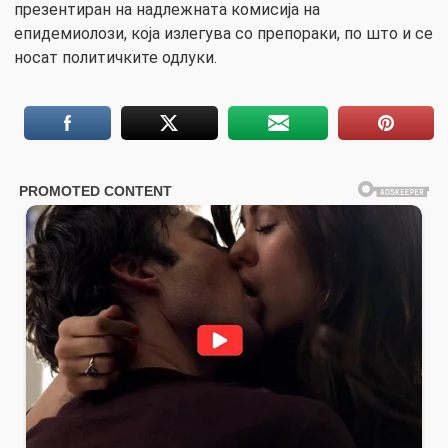
презентиран на надлежната комисија на
епидемиолози, која излегува со препораки, по што и се
носат политичките одлуки.