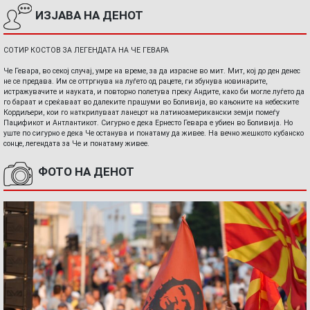
ИЗЈАВА НА ДЕНОТ
СОТИР КОСТОВ ЗА ЛЕГЕНДАТА НА ЧЕ ГЕВАРА
Че Гевара, во секој случај, умре на време, за да израсне во мит. Мит, кој до ден денес
не се предава. Им се оттргнува на луѓето од рацете, ги збунува новинарите,
истражувачите и науката, и повторно полетува преку Андите, како би могле луѓето да
го бараат и среќаваат во далеките прашуми во Боливија, во кањоните на небеските
Кордиљери, кои го наткрилуваат ланецот на латиноамерикански земји помеѓу
Пацификот и Антлантикот. Сигурно е дека Ернесто Гевара е убиен во Боливија. Но
уште по сигурно е дека Че останува и понатаму да живее. На вечно жешкото кубанско
сонце, легендата за Че и понатаму живее.
ФОТО НА ДЕНОТ