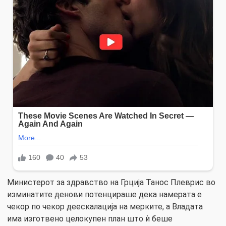
Министерот за здравство на Грција Танос Плеврис во
изминатите денови потенцираше дека намерата е
чекор по чекор деескалација на мерките, а Владата
има изготвено целокупен план што ѝ беше