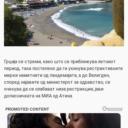
Грција се стреми, како што се приближува летниот
период, така постепено да ги укинува рестриктивните
мерки наметнати од пандемијата, а до Велигден,
според најавите од министерот за здравство, се
очекува да се олабават низа рестрикции, јави
дописничката на МИА од Атина.