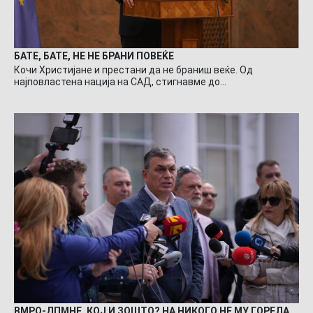
БАТЕ, БАТЕ, НЕ НЕ БРАНИ ПОВЕЌЕ
Кочи Христијане и престани да не браниш веќе. Од
најповластена нација на САД, стигнавме до…
ВМРО-ДПМНЕ, КОЈ И ЗОШТО? НА НИКОГО НЕ МУ ГОРЕЛА