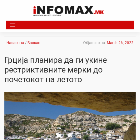
Skip
to
content
Насловна
/
Балкан
Објавено на:
March 26, 2022
Грција планира да ги укине
рестриктивните мерки до
почетокот на летото