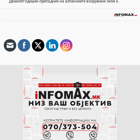
Дваесетгодишен припадник на албанските вооружени сили е…