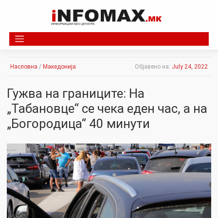
Skip
to
content
Насловна
/
Македонија
Објавено на:
July 24, 2022
Гужва на границите: На
„Табановце“ се чека еден час, а на
„Богородица“ 40 минути