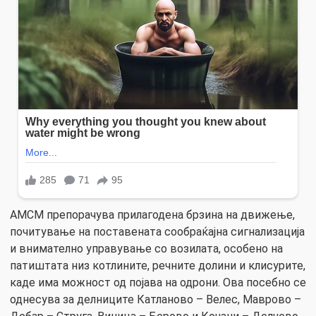
АМСМ препорачува прилагодена брзина на движење,
почитување на поставената сообраќајна сигнализација
и внимателно управување со возилата, особено на
патиштата низ котлините, речните долини и клисурите,
каде има можност од појава на одрони. Ова посебно се
однесува за делниците Катланово – Велес, Маврово –