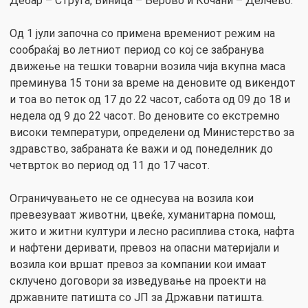
Дебар – Струга, Виница – Берово и Кочани – Делчево.
Од 1 јули започна со примена времениот режим на
сообраќај во летниот период со кој се забранува
движење на тешки товарни возила чија вкупна маса
преминува 15 тони за време на деновите од викендот
и тоа во петок од 17 до 22 часот, сабота од 09 до 18 и
недела од 9 до 22 часот. Во деновите со екстремно
високи температури, определени од Министерство за
здравство, забраната ќе важи и од понеделник до
четврток во период од 11 до 17 часот.
Ограничувањето не се однесува на возила кои
превезуваат животни, цвеќе, хуманитарна помош,
жито и житни култури и лесно расиплива стока, нафта
и нафтени деривати, превоз на опасни материјали и
возила кои вршат превоз за компании кои имаат
склучено договори за изведување на проекти на
државните патишта со ЈП за Државни патишта.