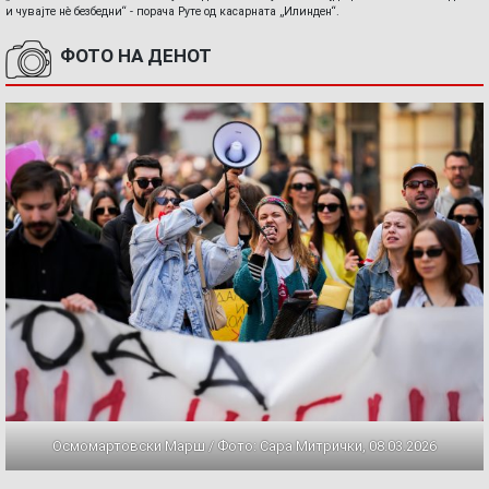
и чувајте нè безбедни“ - порача Руте од касарната „Илинден“.
ФОТО НА ДЕНОТ
Осмомартовски Марш / Фото: Сара Митрички, 08.03.2026