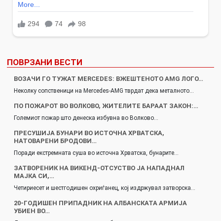
ПОВРЗАНИ ВЕСТИ
ВОЗАЧИ ГО ТУЖАТ MERCEDES: ВЖЕШТЕНОТО AMG ЛОГО…
Неколку сопственици на Mercedes-AMG тврдат дека металното…
ПО ПОЖАРОТ ВО ВОЛКОВО, ЖИТЕЛИТЕ БАРААТ ЗАКОН:…
Големиот пожар што денеска избувна во Волково…
ПРЕСУШИЈА БУНАРИ ВО ИСТОЧНА ХРВАТСКА,
НАТОВАРЕНИ БРОДОВИ…
Поради екстремната суша во источна Хрватска, бунарите…
ЗАТВОРЕНИК НА ВИКЕНД-ОТСУСТВО ЈА НАПАДНАЛ
МАЈКА СИ,…
Четириесет и шестгодишен охриѓанец, кој издржувал затворска…
20-ГОДИШЕН ПРИПАДНИК НА АЛБАНСКАТА АРМИЈА
УБИЕН ВО…