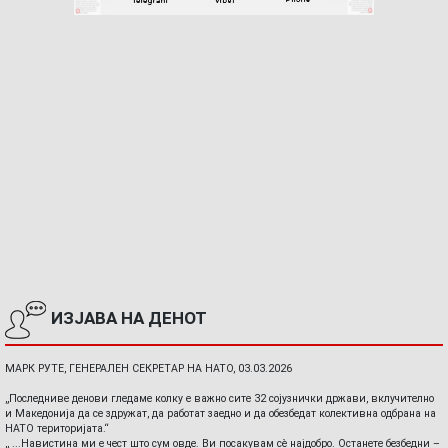
ИЗЈАВА НА ДЕНОТ
МАРК РУТЕ, ГЕНЕРАЛЕН СЕКРЕТАР НА НАТО, 03.03.2026
„Последниве денови гледаме колку е важно сите 32 сојузнички држави, вклучително
и Македонија да се здружат, да работат заедно и да обезбедат колективна одбрана на
НАТО територијата.“
„ ...Навистина ми е чест што сум овде. Ви посакувам сè најдобро. Останете безбедни –