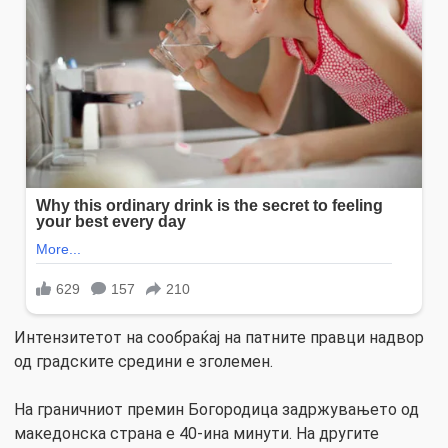
Интензитетот на сообраќај на патните правци надвор
од градските средини е зголемен.
На граничниот премин Богородица задржувањето од
македонска страна е 40-ина минути. На другите