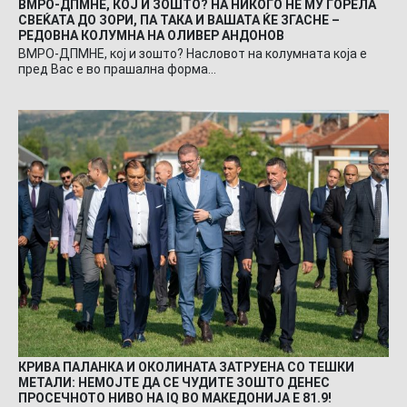
ВМРО-ДПМНЕ, КОЈ И ЗОШТО? НА НИКОГО НЕ МУ ГОРЕЛА
СВЕЌАТА ДО ЗОРИ, ПА ТАКА И ВАШАТА ЌЕ ЗГАСНЕ –
РЕДОВНА КОЛУМНА НА ОЛИВЕР АНДОНОВ
ВМРО-ДПМНЕ, кој и зошто? Насловот на колумната која е
пред Вас е во прашална форма…
КРИВА ПАЛАНКА И ОКОЛИНАТА ЗАТРУЕНА СО ТЕШКИ
МЕТАЛИ: НЕМОЈТЕ ДА СЕ ЧУДИТЕ ЗОШТО ДЕНЕС
ПРОСЕЧНОТО НИВО НА IQ ВО МАКЕДОНИЈА Е 81.9!