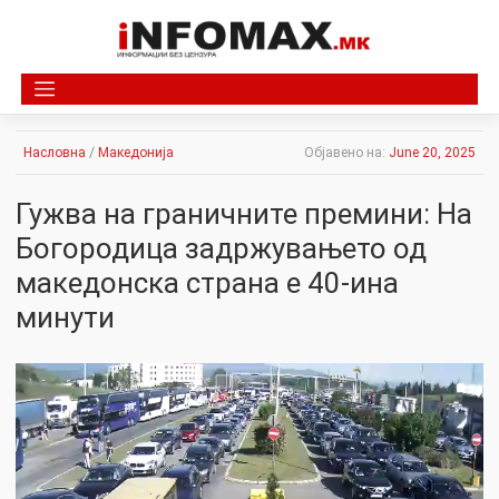
Skip
to
content
Насловна
/
Македонија
Објавено на:
June 20, 2025
Гужва на граничните премини: На
Богородица задржувањето од
македонска страна е 40-ина
минути