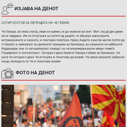
ИЗЈАВА НА ДЕНОТ
СОТИР КОСТОВ ЗА ЛЕГЕНДАТА НА ЧЕ ГЕВАРА
Че Гевара, во секој случај, умре на време, за да израсне во мит. Мит, кој до ден денес
не се предава. Им се оттргнува на луѓето од рацете, ги збунува новинарите,
истражувачите и науката, и повторно полетува преку Андите, како би могле луѓето да
го бараат и среќаваат во далеките прашуми во Боливија, во кањоните на небеските
Кордиљери, кои го наткрилуваат ланецот на латиноамерикански земји помеѓу
Пацификот и Антлантикот. Сигурно е дека Ернесто Гевара е убиен во Боливија. Но
уште по сигурно е дека Че останува и понатаму да живее. На вечно жешкото кубанско
сонце, легендата за Че и понатаму живее.
ФОТО НА ДЕНОТ