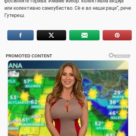
фосилните горива. Имаме избор: колективна акција
или колективно самоубиство. Сè е во наши раце“, рече
Гутереш.