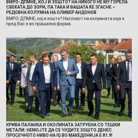
ВМРО-ДПМНЕ, КОЈ И ЗОШТО? НА НИКОГО НЕ МУ ГОРЕЛА
СВЕЌАТА ДО ЗОРИ, ПА ТАКА И ВАШАТА ЌЕ ЗГАСНЕ –
РЕДОВНА КОЛУМНА НА ОЛИВЕР АНДОНОВ
ВМРО-ДПМНЕ, кој и зошто? Насловот на колумната која е
пред Вас е во прашална форма…
КРИВА ПАЛАНКА И ОКОЛИНАТА ЗАТРУЕНА СО ТЕШКИ
МЕТАЛИ: НЕМОЈТЕ ДА СЕ ЧУДИТЕ ЗОШТО ДЕНЕС
ПРОСЕЧНОТО НИВО НА IQ ВО МАКЕДОНИЈА Е 81.9!