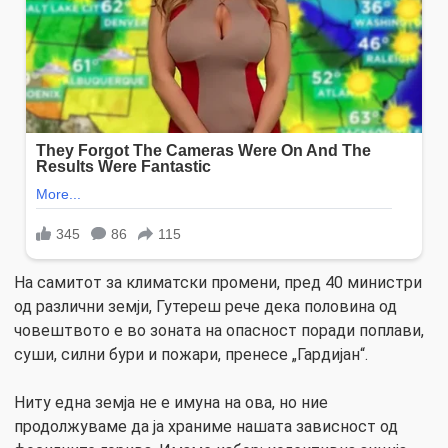
На самитот за климатски промени, пред 40 министри
од различни земји, Гутереш рече дека половина од
човештвото е во зоната на опасност поради поплави,
суши, силни бури и пожари, пренесе „Гардијан“.
Ниту една земја не е имуна на ова, но ние
продолжуваме да ја храниме нашата зависност од