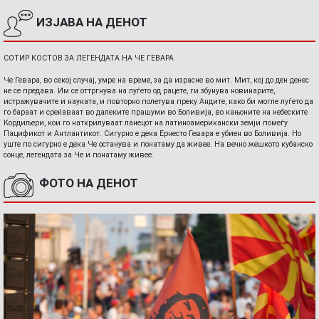
ИЗЈАВА НА ДЕНОТ
СОТИР КОСТОВ ЗА ЛЕГЕНДАТА НА ЧЕ ГЕВАРА
Че Гевара, во секој случај, умре на време, за да израсне во мит. Мит, кој до ден денес
не се предава. Им се оттргнува на луѓето од рацете, ги збунува новинарите,
истражувачите и науката, и повторно полетува преку Андите, како би могле луѓето да
го бараат и среќаваат во далеките прашуми во Боливија, во кањоните на небеските
Кордиљери, кои го наткрилуваат ланецот на латиноамерикански земји помеѓу
Пацификот и Антлантикот. Сигурно е дека Ернесто Гевара е убиен во Боливија. Но
уште по сигурно е дека Че останува и понатаму да живее. На вечно жешкото кубанско
сонце, легендата за Че и понатаму живее.
ФОТО НА ДЕНОТ