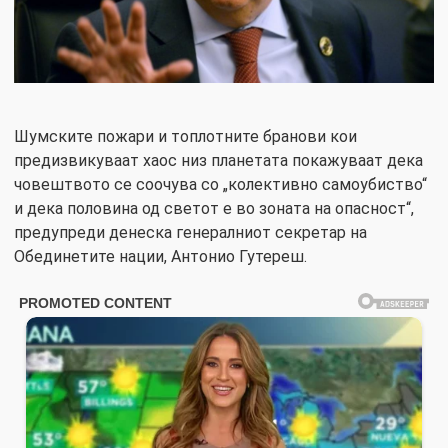
Шумските пожари и топлотните бранови кои
предизвикуваат хаос низ планетата покажуваат дека
човештвото се соочува со „колективно самоубиство“
и дека половина од светот е во зоната на опасност“,
предупреди денеска генералниот секретар на
Обединетите нации, Антонио Гутереш.