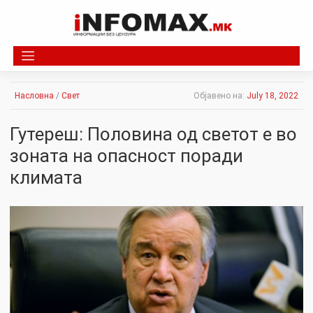
Skip
to
content
Насловна
/
Свет
Објавено на:
July 18, 2022
Гутереш: Половина од светот е во
зоната на опасност поради
климата