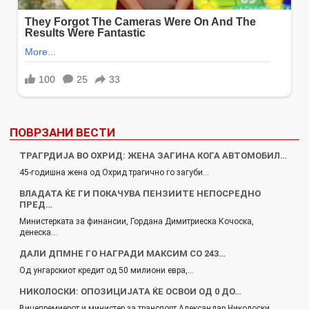
ПОВРЗАНИ ВЕСТИ
ТРАГРДИЈА ВО ОХРИД: ЖЕНА ЗАГИНА КОГА АВТОМОБИЛ…
45-годишна жена од Охрид трагично го загуби…
ВЛАДАТА ЌЕ ГИ ПОКАЧУВА ПЕНЗИИТЕ НЕПОСРЕДНО
ПРЕД…
Министерката за финансии, Гордана Димитриеска Кочоска,
денеска…
ДАЛИ ДПМНЕ ГО НАГРАДИ МАКСИМ СО 243…
Од унгарскиот кредит од 50 милиони евра,…
НИКОЛОСКИ: ОПОЗИЦИЈАТА ЌЕ ОСВОИ ОД 0 ДО…
Вицепремиерот и министер за транспорт Александар Николоски…