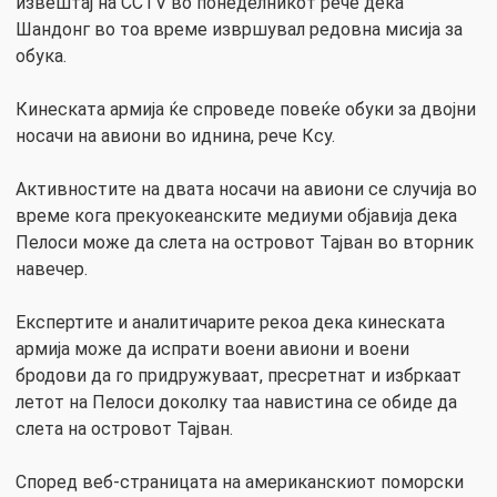
извештај на CCTV во понеделникот рече дека
Шандонг во тоа време извршувал редовна мисија за
обука.
Кинеската армија ќе спроведе повеќе обуки за двојни
носачи на авиони во иднина, рече Ксу.
Активностите на двата носачи на авиони се случија во
време кога прекуокеанските медиуми објавија дека
Пелоси може да слета на островот Тајван во вторник
навечер.
Експертите и аналитичарите рекоа дека кинеската
армија може да испрати воени авиони и воени
бродови да го придружуваат, пресретнат и избркаат
летот на Пелоси доколку таа навистина се обиде да
слета на островот Тајван.
Според веб-страницата на американскиот поморски