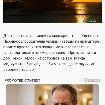
Двата носачи на авиони на морнарицата на Кинеската
Народноослободителна Армија, наводно ги напуштиле
своите пристаништа поради можната посета на
претседателката на американскиот Претставнички
дом Ненси Пелоси на островот Тајван, за која
медиумите објавија дека би можела да се случи во
вторник навечер.