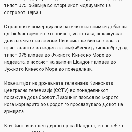
типот 075. објавија во вторникот медиумите на
островот Тајван.
Странските комерцијални сателитски снимки добиени
од Глобал тајмс во вторникот, исто така, покажуваат
дека носачот на авиони Лиаонинг не бил во своето
пристаниште во неделата, амфибиски јуришен брод од
типот 075 пловел во Јужното Кинеско Море во
неделата, а носачот на авиони Шандонг пловел во
Јужното Кинеско Море во понеделник.
Извештајот на државната телевизија Кинеската
централна телевизија (CCTV) во понеделникот
покажува дека бродот Лиаонинг пловел во морето
кога морнарите во бродот го прославувале Денот на
армијата.
Ксу Јинг, извршен директор на Шандонг, во посебен