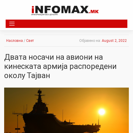
Skip
to
content
Насловна
/
Свет
Објавено на:
August 2, 2022
Двата носачи на авиони на
кинеската армија распоредени
околу Тајван