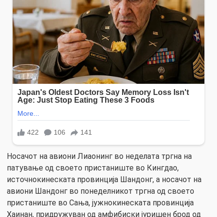
Носачот на авиони Лиаонинг во неделата тргна на
патување од своето пристаниште во Кингдао,
источнокинеската провинција Шандонг, а носачот на
авиони Шандонг во понеделникот тргна од своето
пристаниште во Сања, јужнокинеската провинција
Хаинан, придружуван од амфибиски јуришен брод од