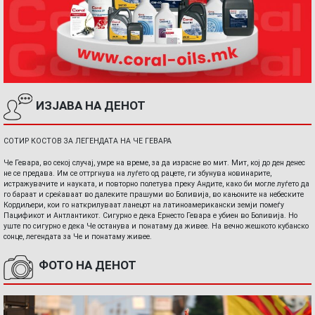
ИЗЈАВА НА ДЕНОТ
СОТИР КОСТОВ ЗА ЛЕГЕНДАТА НА ЧЕ ГЕВАРА
Че Гевара, во секој случај, умре на време, за да израсне во мит. Мит, кој до ден денес
не се предава. Им се оттргнува на луѓето од рацете, ги збунува новинарите,
истражувачите и науката, и повторно полетува преку Андите, како би могле луѓето да
го бараат и среќаваат во далеките прашуми во Боливија, во кањоните на небеските
Кордиљери, кои го наткрилуваат ланецот на латиноамерикански земји помеѓу
Пацификот и Антлантикот. Сигурно е дека Ернесто Гевара е убиен во Боливија. Но
уште по сигурно е дека Че останува и понатаму да живее. На вечно жешкото кубанско
сонце, легендата за Че и понатаму живее.
ФОТО НА ДЕНОТ