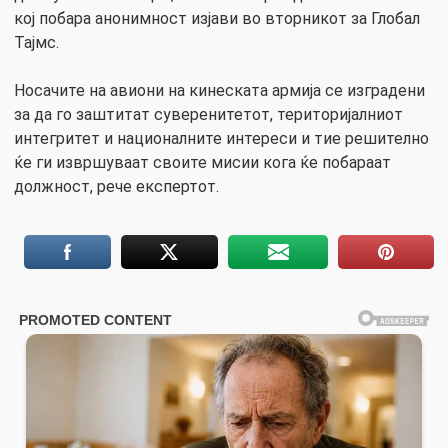
кој побара анонимност изјави во вторникот за Глобал
Тајмс.
Носачите на авиони на кинеската армија се изградени
за да го заштитат суверенитетот, територијалниот
интегритет и националните интереси и тие решително
ќе ги извршуваат своите мисии кога ќе побараат
должност, рече експертот.