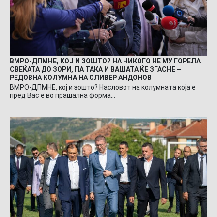
ВМРО-ДПМНЕ, КОЈ И ЗОШТО? НА НИКОГО НЕ МУ ГОРЕЛА
СВЕЌАТА ДО ЗОРИ, ПА ТАКА И ВАШАТА ЌЕ ЗГАСНЕ –
РЕДОВНА КОЛУМНА НА ОЛИВЕР АНДОНОВ
ВМРО-ДПМНЕ, кој и зошто? Насловот на колумната која е
пред Вас е во прашална форма…