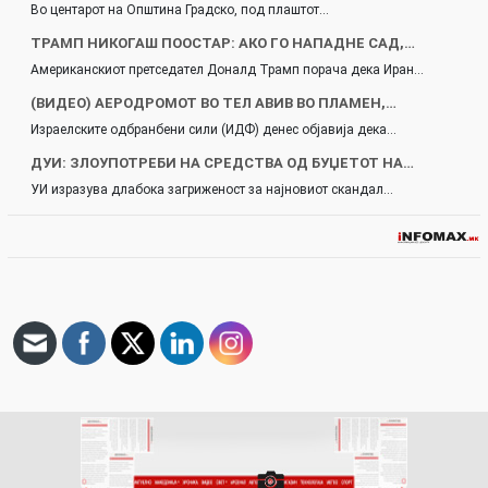
Во центарот на Општина Градско, под плаштот…
ТРАМП НИКОГАШ ПООСТАР: АКО ГО НАПАДНЕ САД,…
Американскиот претседател Доналд Трамп порача дека Иран…
(ВИДЕО) АЕРОДРОМОТ ВО ТЕЛ АВИВ ВО ПЛАМЕН,…
Израелските одбранбени сили (ИДФ) денес објавија дека…
ДУИ: ЗЛОУПОТРЕБИ НА СРЕДСТВА ОД БУЏЕТОТ НА…
УИ изразува длабока загриженост за најновиот скандал…