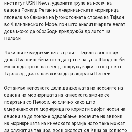
институт USNI News, ударната група на носач на
авиони Роналд Реган на американската морнарица
пловела во близина на југоисточната страна на Тајван
во Филипинското Море, при што аналитичарите велат
дека може да обезбеди придружба до летот на
Пелоси.
Локалните медиуми на островот Тајван соопштија
дека Лиаонинг би можел да тргне на југ, а Шандонг би
можел да тргне на север, опкружувајќи го островот
Тајван од двете насоки за да ја одврати Пелоси.
Останува непознато дали движењата на носачите на
авиони на морнарицата на кинеската амрија се
поврзани со Пелоси, но слично како што
американската морнарица го користи својот носач на
авиони за да покаже одвраќање, носачите на авиони
на морнарицата на кинеската армија исто така можат
да служат за таа цел, воен експерт од Кина за копното