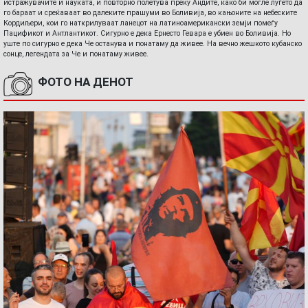
истражувачите и науката, и повторно полетува преку Андите, како би могле луѓето да
го бараат и среќаваат во далеките прашуми во Боливија, во кањоните на небеските
Кордиљери, кои го наткрилуваат ланецот на латиноамерикански земји помеѓу
Пацификот и Антлантикот. Сигурно е дека Ернесто Гевара е убиен во Боливија. Но
уште по сигурно е дека Че останува и понатаму да живее. На вечно жешкото кубанско
сонце, легендата за Че и понатаму живее.
ФОТО НА ДЕНОТ