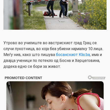
Утрово во училиште во австрискиот град Грац се
случи пукотница, во која беа убиени најмалку 10 лица.
Меѓу нив, како што пишува
босанскиот Klix.ba
, има и
двајца ученици по потекло од Босна и Херцеговина,
додека едно се бори за живот.