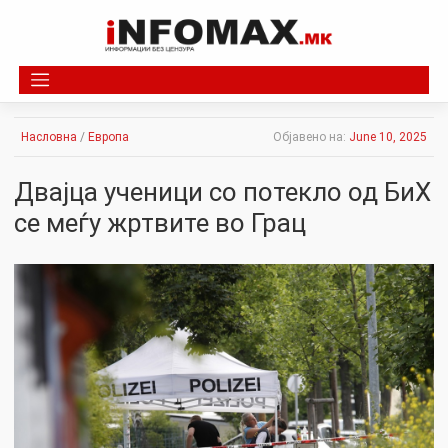
Skip
to
content
Насловна
/
Европа
Објавено на:
June 10, 2025
Двајца ученици со потекло од БиХ
се меѓу жртвите во Грац