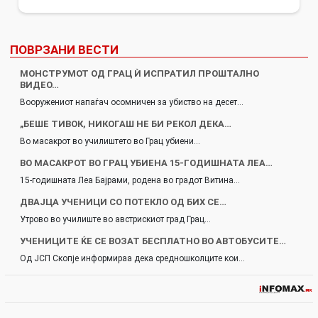
ПОВРЗАНИ ВЕСТИ
МОНСТРУМОТ ОД ГРАЦ Ѝ ИСПРАТИЛ ПРОШТАЛНО
ВИДЕО…
Вооружениот напаѓач осомничен за убиство на десет…
„БЕШЕ ТИВОК, НИКОГАШ НЕ БИ РЕКОЛ ДЕКА…
Во масакрот во училиштето во Грац убиени…
ВО МАСАКРОТ ВО ГРАЦ УБИЕНА 15-ГОДИШНАТА ЛЕА…
15-годишната Леа Бајрами, родена во градот Витина…
ДВАЈЦА УЧЕНИЦИ СО ПОТЕКЛО ОД БИХ СЕ…
Утрово во училиште во австрискиот град Грац…
УЧЕНИЦИТЕ ЌЕ СЕ ВОЗАТ БЕСПЛАТНО ВО АВТОБУСИТЕ…
Од ЈСП Скопје информираа дека средношколците кои…