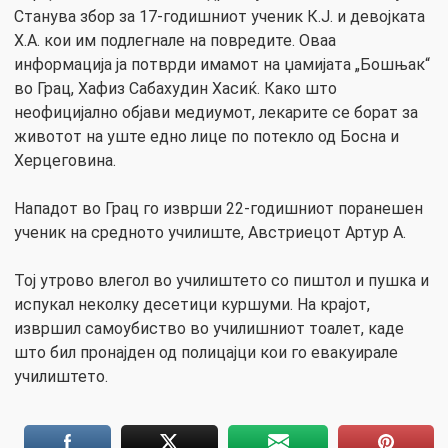
Станува збор за 17-годишниот ученик К.Ј. и девојката
Х.А. кои им подлегнале на повредите. Оваа
информација ја потврди имамот на џамијата „Бошњак“
во Грац, Хафиз Сабахудин Хасиќ. Како што
неофицијално објави медиумот, лекарите се борат за
животот на уште едно лице по потекло од Босна и
Херцеговина.
Нападот во Грац го изврши 22-годишниот поранешен
ученик на средното училиште, Австриецот Артур А.
Тој утрово влегол во училиштето со пиштол и пушка и
испукал неколку десетици куршуми. На крајот,
извршил самоубиство во училишниот тоалет, каде
што бил пронајден од полицајци кои го евакуирале
училиштето.