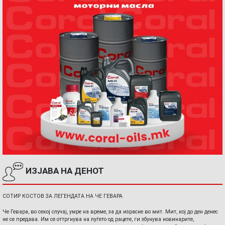
ИЗЈАВА НА ДЕНОТ
СОТИР КОСТОВ ЗА ЛЕГЕНДАТА НА ЧЕ ГЕВАРА
Че Гевара, во секој случај, умре на време, за да израсне во мит. Мит, кој до ден денес
не се предава. Им се оттргнува на луѓето од рацете, ги збунува новинарите,