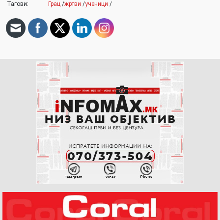
Тагови:
Грац
/
жртви
/
ученици
/