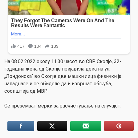
На 08.02.2022 околу 11.30 часот во СВР Скопје, 32-
годишна жена од Скопје пријавила дека на ул.
„Лондонска“ во Скопје две машки лица физички ја
нападнале и се обиделе да ѝ извршат обљуба,
соопштија од МВР.
Се преземаат мерки за расчистување на случајот.