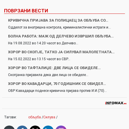
ПОВРЗАНИ ВЕСТИ
КРИВИЧНА ПРИЈАВА ЗА ПОЛИЦАЕЦ ЗА ОБЉУБА СО…
Одделот за внатрешна контрола, криминалистички истраги и…
БОЛНА РАБОТА: МАЖ ОД ДЕЛЧЕВО ИЗВРШИЛ ОБЉУБА…
На 19.08.2022 во 14.20 часот во Делчево…
ХОPОР ВО СКОПЈЕ, ТАТКО ЈА CИЛУВАЛ МAЛОЛЕТНАТА…
На 15.02.2022 во 13.15 часот во СВР…
ХОPOP ВО ТАФТАЛИЏЕ: ДВЕ ЛИЦА СЕ ОБИДЕЛЕ…
Скопјанка пријавила дека две лица се обиделе…
ХОРОР ВО КАВАДАРЦИ, 70 ГОДИШНИК СЕ ОБИДЕЛ…
ОВР Кавадарци поднесе кривична пријава против И.И.(70)…
Тагови:
обљуба
/
Силува
/