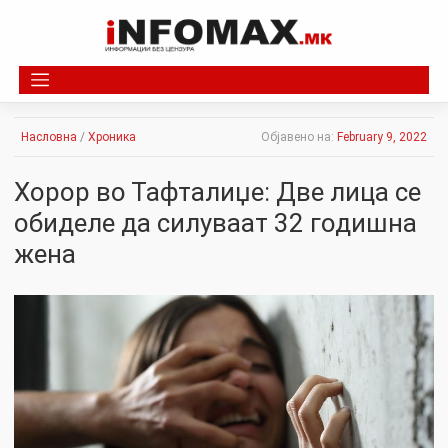
Skip
to
content
Насловна
/
Хроника
Објавено на:
February 9, 2022
Хоpop во Тафталиџе: Две лица се
обиделе да cилуваат 32 годишна
жена