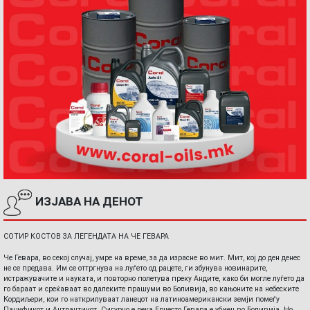
ИЗЈАВА НА ДЕНОТ
СОТИР КОСТОВ ЗА ЛЕГЕНДАТА НА ЧЕ ГЕВАРА
Че Гевара, во секој случај, умре на време, за да израсне во мит. Мит, кој до ден денес
не се предава. Им се оттргнува на луѓето од рацете, ги збунува новинарите,
истражувачите и науката, и повторно полетува преку Андите, како би могле луѓето да
го бараат и среќаваат во далеките прашуми во Боливија, во кањоните на небеските
Кордиљери, кои го наткрилуваат ланецот на латиноамерикански земји помеѓу
Пацификот и Антлантикот. Сигурно е дека Ернесто Гевара е убиен во Боливија. Но