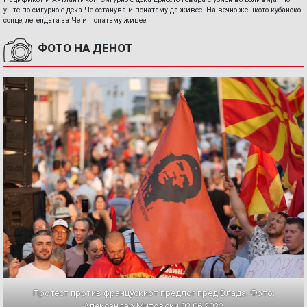
уште по сигурно е дека Че останува и понатаму да живее. На вечно жешкото кубанско
сонце, легендата за Че и понатаму живее.
ФОТО НА ДЕНОТ
Протест против францускиот предлог пред Влада. Фото:
Александар Митовски,03.06.2022