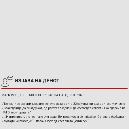
ИЗЈАВА НА ДЕНОТ
МАРК РУТЕ, ГЕНЕРАЛЕН СЕКРЕТАР НА НАТО, 03.03.2026
„Последниве денови гледаме колку е важно сите 32 сојузнички држави, вклучително
и Македонија да се здружат, да работат заедно и да обезбедат колективна одбрана на
НАТО територијата.“
„ ...Навистина ми е чест што сум овде. Ви посакувам сè најдобро. Останете безбедни –
и чувајте нè безбедни“ - порача Руте од касарната „Илинден“.