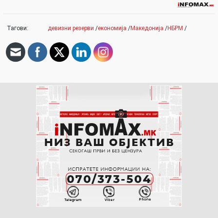
Тагови:
девизни резерви
/
економија
/
Македонија
/
НБРМ
/