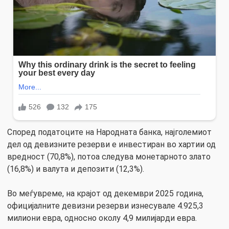
Според податоците на Народната банка, најголемиот
дел од девизните резерви е инвестиран во хартии од
вредност (70,8%), потоа следува монетарното злато
(16,8%) и валута и депозити (12,3%).
Во меѓувреме, на крајот од декември 2025 година,
официјалните девизни резерви изнесувале 4.925,3
милиони евра, односно околу 4,9 милијарди евра.