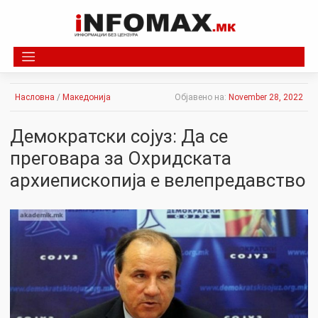
Skip
to
content
Насловна
/
Македонија
Објавено на:
November 28, 2022
Демократски сојуз: Да се
преговара за Охридската
архиепископија е велепредавство