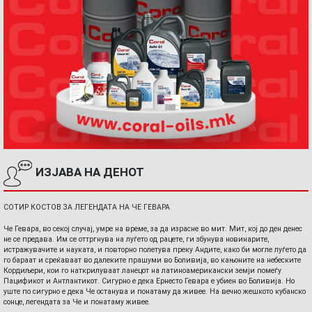
ИЗЈАВА НА ДЕНОТ
СОТИР КОСТОВ ЗА ЛЕГЕНДАТА НА ЧЕ ГЕВАРА
Че Гевара, во секој случај, умре на време, за да израсне во мит. Мит, кој до ден денес
не се предава. Им се оттргнува на луѓето од рацете, ги збунува новинарите,
истражувачите и науката, и повторно полетува преку Андите, како би могле луѓето да
го бараат и среќаваат во далеките прашуми во Боливија, во кањоните на небеските
Кордиљери, кои го наткрилуваат ланецот на латиноамерикански земји помеѓу
Пацификот и Антлантикот. Сигурно е дека Ернесто Гевара е убиен во Боливија. Но
уште по сигурно е дека Че останува и понатаму да живее. На вечно жешкото кубанско
сонце, легендата за Че и понатаму живее.