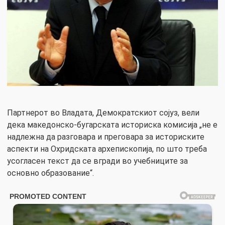
Партнерот во Владата, Демократскиот сојуз, вели
дека македонско-бугарската историска комисија „не е
надлежна да разговара и преговара за историските
аспекти на Охридската архепископија, по што треба
усогласен текст да се вгради во учебниците за
основно образование“.