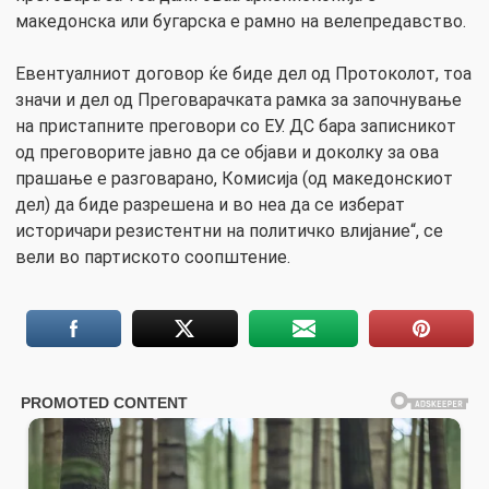
македонска или бугарска е рамно на велепредавство.
Евентуалниот договор ќе биде дел од Протоколот, тоа
значи и дел од Преговарачката рамка за започнување
на пристапните преговори со ЕУ. ДС бара записникот
од преговорите јавно да се објави и доколку за ова
прашање е разговарано, Комисија (од македонскиот
дел) да биде разрешена и во неа да се изберат
историчари резистентни на политичко влијание“, се
вели во партиското соопштение.