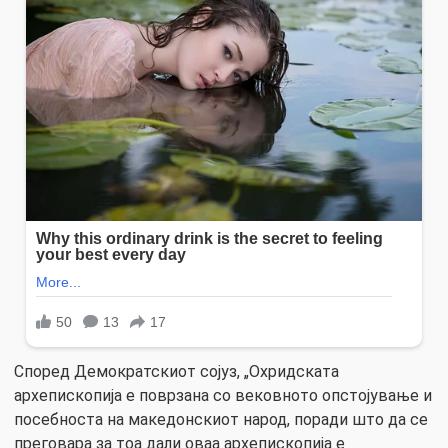
Според Демократскиот сојуз, „Охридската
архепископија е поврзана со вековното опстојување и
посебноста на македонскиот народ, поради што да се
преговара за тоа дали оваа архепископија е