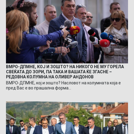
ВМРО-ДПМНЕ, КОЈ И ЗОШТО? НА НИКОГО НЕ МУ ГОРЕЛА
СВЕЌАТА ДО ЗОРИ, ПА ТАКА И ВАШАТА ЌЕ ЗГАСНЕ –
РЕДОВНА КОЛУМНА НА ОЛИВЕР АНДОНОВ
ВМРО-ДПМНЕ, кој и зошто? Насловот на колумната која е
пред Вас е во прашална форма…