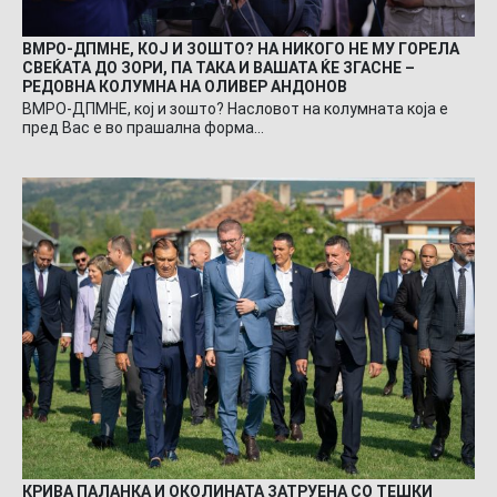
ВМРО-ДПМНЕ, КОЈ И ЗОШТО? НА НИКОГО НЕ МУ ГОРЕЛА
СВЕЌАТА ДО ЗОРИ, ПА ТАКА И ВАШАТА ЌЕ ЗГАСНЕ –
РЕДОВНА КОЛУМНА НА ОЛИВЕР АНДОНОВ
ВМРО-ДПМНЕ, кој и зошто? Насловот на колумната која е
пред Вас е во прашална форма…
КРИВА ПАЛАНКА И ОКОЛИНАТА ЗАТРУЕНА СО ТЕШКИ