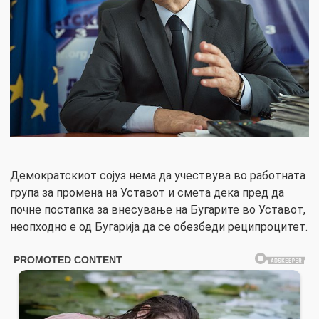
Демократскиот сојуз нема да учествува во работната
група за промена на Уставот и смета дека пред да
почне постапка зa внесување на Бугарите во Уставот,
неопходно е од Бугарија да се обезбеди реципроцитет.