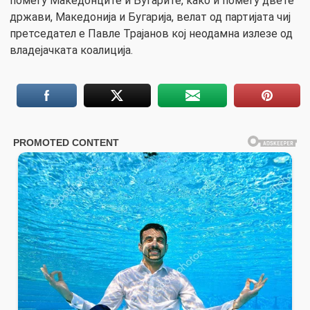
помеѓу Македонците и Бугарите, како и помеѓу двете
држави, Македонија и Бугарија, велат од партијата чиј
претседател е Павле Трајанов кој неодамна излезе од
владејачката коалиција.