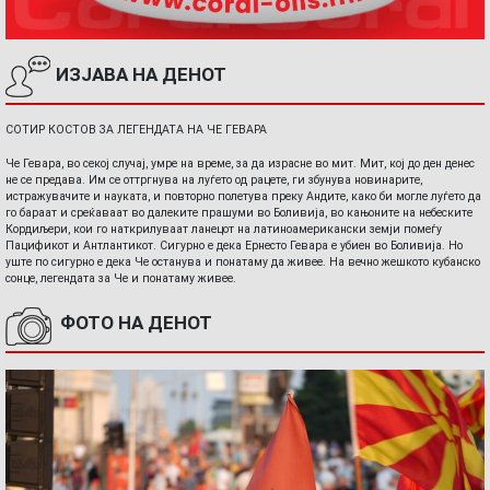
ИЗЈАВА НА ДЕНОТ
СОТИР КОСТОВ ЗА ЛЕГЕНДАТА НА ЧЕ ГЕВАРА
Че Гевара, во секој случај, умре на време, за да израсне во мит. Мит, кој до ден денес
не се предава. Им се оттргнува на луѓето од рацете, ги збунува новинарите,
истражувачите и науката, и повторно полетува преку Андите, како би могле луѓето да
го бараат и среќаваат во далеките прашуми во Боливија, во кањоните на небеските
Кордиљери, кои го наткрилуваат ланецот на латиноамерикански земји помеѓу
Пацификот и Антлантикот. Сигурно е дека Ернесто Гевара е убиен во Боливија. Но
уште по сигурно е дека Че останува и понатаму да живее. На вечно жешкото кубанско
сонце, легендата за Че и понатаму живее.
ФОТО НА ДЕНОТ