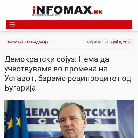
Skip
to
content
Насловна
/
Македонија
Објавено на:
April 8, 2023
Демократски сојуз: Нема да
учествуваме во промена на
Уставот, бараме реципроцитет од
Бугарија