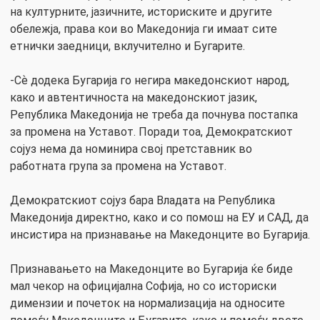
на културните, јазичните, историските и другите
обележја, права кои во Македонија ги имаат сите
етнички заедници, вклучително и Бугарите.
-Сѐ додека Бугарија го негира македонскиот народ,
како и автентичноста на македонскиот јазик,
Република Македонија не треба да почнува постапка
за промена на Уставот. Поради тоа, Демократскиот
сојуз нема да номинира свој претставник во
работната група за промена на Уставот.
Демократскиот сојуз бара Владата на Република
Македонија директно, како и со помош на ЕУ и САД, да
инсистира на признавање на Македонците во Бугарија.
Признавањето на Македонците во Бугарија ќе биде
мал чекор на официјална Софија, но со историски
димензии и почеток на нормализација на односите