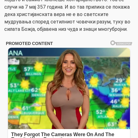
случи на 7 мај 357 година. И во таа прилика се покажа
дека христијанската вера не е во светските
мудрувања според сетилниот човечки разум, туку во
силата Божја, објавена низ чуда и знаци многубројни.