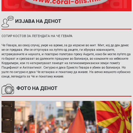
ИЗЈАВА НА ДЕНОТ
СОТИР КОСТОВ ЗА ЛЕГЕНДАТА НА ЧЕ ГЕВАРА
Че Гевара, во секој случај, умре на време, за да израсне во мит. Мит, кој до ден денес
не се предава. Им се оттргнува на луѓето од рацете, ги збунува новинарите,
истражувачите и науката, и повторно полетува преку Андите, како би могле луѓето да
го бараат и среќаваат во далеките прашуми во Боливија, во кањоните на небеските
Кордиљери, кои го наткрилуваат ланецот на латиноамерикански земји помеѓу
Пацификот и Антлантикот. Сигурно е дека Ернесто Гевара е убиен во Боливија. Но
уште по сигурно е дека Че останува и понатаму да живее. На вечно жешкото кубанско
сонце, легендата за Че и понатаму живее.
ФОТО НА ДЕНОТ