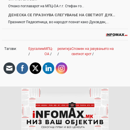
Откако поглаварот на МПЦ-ОА г.г. Стефан го…
ДЕНЕСКА СЕ ПРАЗНУВА СЛЕГУВАЊЕ НА СВЕТИОТ ДУХ…
Празникот Педесетница, во народот познат како Духовден,…
Тагови:
Ерусалим
МПЦ-
религија
Спомен на јавувањето на
/
ОА
/
/
светиот крст
/