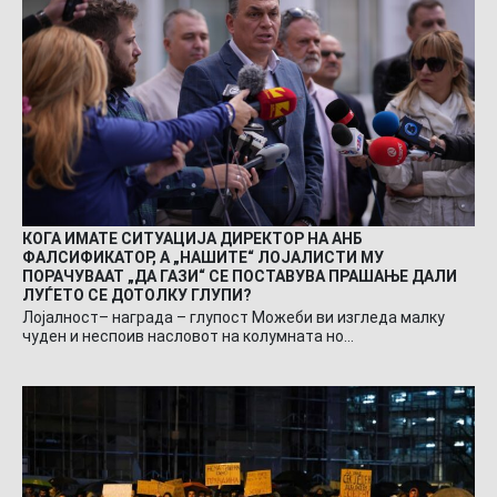
КОГА ИМАТЕ СИТУАЦИЈА ДИРЕКТОР НА АНБ
ФАЛСИФИКАТОР, А „НАШИТЕ“ ЛОЈАЛИСТИ МУ
ПОРАЧУВААТ „ДА ГАЗИ“ СЕ ПОСТАВУВА ПРАШАЊЕ ДАЛИ
ЛУЃЕТО СЕ ДОТОЛКУ ГЛУПИ?
Лојалност– награда – глупост Можеби ви изгледа малку
чуден и неспоив насловот на колумната но…