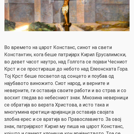
Во времето на царот Констанс, синот на свети
Константин, кога беше патријарх Кирил Ерусалимски,
во девет часот наутро, над Голгота се појави Чесниот
Крст и се простираше до небото над Елеонската Гора.
Тој Крст беше посветол од сонцето и поубав од
најубавото виножито. Сиот народ, и верните и
неверните, ги оставија своите работи и во страв и со
восхит гледаа во небесниот знак. Мнозина неверници
се обратија во верата Христова, а исто така и
многумина еретици-аријанци ја оставија својата
злобна ерес и се вратија во Православието. За овој
знак, патријархот Кирил му пиша на царот Констанс,
којшто и самиот клонеше кон аријанството. Тоа се