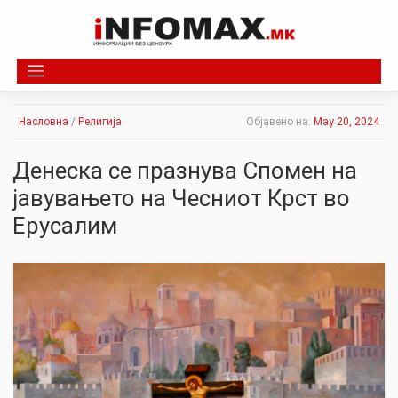
Skip
to
content
Насловна
/
Религија
Објавено на:
May 20, 2024
Денеска се празнува Спомен на
јавувањето на Чесниот Крст во
Ерусалим