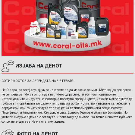
ИЗЈАВА НА ДЕНОТ
СОТИР КОСТОВ ЗА ЛЕГЕНДАТА НА ЧЕ ГЕВАРА
Че Гевара, во секој случај, умре на време, за да израсне во мит. Мит, кој до ден денес
не се предава. Им се оттргнува на луѓето од рацете, ги збунува новинарите,
истражувачите и науката, и повторно полетува преку Андите, како би могле луѓето да
го бараат и среќаваат во далеките прашуми во Боливија, во кањоните на небеските
Кордиљери, кои го наткрилуваат ланецот на латиноамерикански земји помеѓу
Пацификот и Антлантикот. Сигурно е дека Ернесто Гевара е убиен во Боливија. Но
уште по сигурно е дека Че останува и понатаму да живее. На вечно жешкото кубанско
сонце, легендата за Че и понатаму живее.
ФОТО НА ДЕНОТ