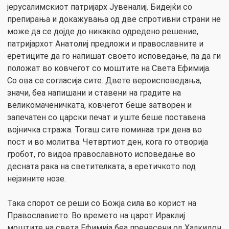
јерусалимскиот патријарх Јувеналиј. Бидејќи со
препирања и докажувања од две спротивни страни не
може да се дојде до никакво одредено решение,
патријархот Анатолиј предложи и православните и
еретиците да го напишат своето исповедање, па да ги
положат во ковчегот со моштите на Света Ефимија.
Со ова се согласија сите. Двете вероисповедања,
значи, беа напишани и ставени на градите на
великомаченичката, ковчегот беше затворен и
запечатен со царски печат и уште беше поставена
војничка стража. Тогаш сите поминаа три дена во
пост и во молитва. Четвртиот ден, кога го отворија
гробот, го видоа православното исповедање во
десната рака на светителката, а еретичкото под
нејзините нозе.
Така спорот се реши со Божја сила во корист на
Православието. Во времето на царот Ираклиј
моштите на света Ефимија беа пренесени од Халкидон