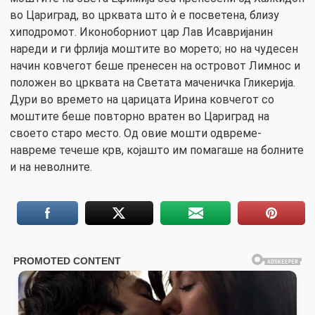
во Цариград, во црквата што ѝ е посветена, близу
хиподромот. Иконоборниот цар Лав Исавријанин
нареди и ги фрлија моштите во морето; но на чудесен
начин ковчегот беше пренесен на островот Лимнос и
положен во црквата на Светата маченичка Гликерија.
Дури во времето на царицата Ирина ковчегот со
моштите беше повторно вратен во Цариград на
своето старо место. Од овие мошти одвреме-
навреме течеше крв, којашто им помагаше на болните
и на неволните.