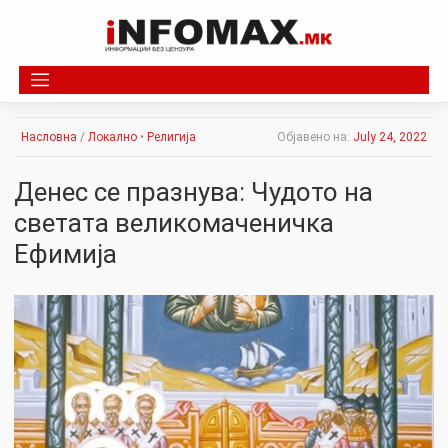
Skip
to
content
Насловна
/
Локално
•
Религија
Објавено на:
July 24, 2022
Денес се празнува: Чудото на
светата великомаченичка
Ефимија