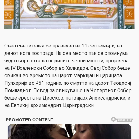
Оваа светителка се празнува на 11 септември, на
денот кога пострада. На ова место пак се спомнува
чудотворноста на нејзините чесни мошти, пројавена
на IV Вселенски Собор во Халкидон. Овој Собор беше
свикан во времето на царот Маркијан и царицата
Пулхерија во 451 година, по смртта на царот Теодосиј
Помладиот. Повод за свикување на Четвртиот Собор
беше ереста на Диоскор, патријарх Александриски, и
на Евтихиј, архимандрит Цариградски.