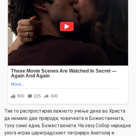
Тие го распростираа лажното учење дека во Христа
да немало две природи, човечката и Божествената,
туку само една, Божествената. На овој Собор највидна
улога играа цариградскиот патријарх Анатолиј и