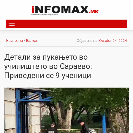
Skip
to
content
Насловна
/
Балкан
Објавено на:
October 24, 2024
Детали за пукањето во
училиштето во Сараево:
Приведени се 9 ученици