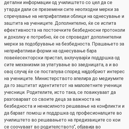
детални информации од училиштето со цел да се
утврди дали се преземени сите неопходни мерки за
спречување на неприфатливи облици на однесување и
заштита на учениците. Дополнително, ќе се испита
ефективноста на постоечките безбедносни протоколи
и доколку е потребно, ќе се спроведат дополнителни
мерки за подобрување на безбедноста. Прашањето за
неприфатливи форми на однесување бара
повеќесекторски пристап, вклучувајќи поддршка од
сите механизми за упатување во заедницата, а и во
овој случај ќе се постапува според најдобриот интерес
на учениците. Министерството апелира до медиумите
да го заштитат идентитетот на малолетните ученици
учесници. Родителите, исто така, се повикуваат да
разговараат со своите деца за важноста на
безбедноста и ненасилното решавање на конфликти и
да бараат помош и поддршка од професионалците во
училиштето во решавањето на предизвиците со кои
се соочуваат во родителството“, објавија во