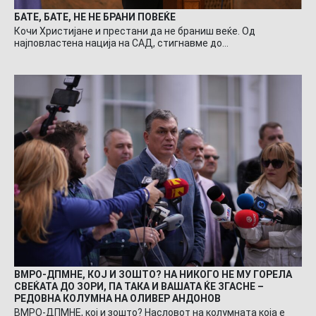
БАТЕ, БАТЕ, НЕ НЕ БРАНИ ПОВЕЌЕ
Кочи Христијане и престани да не браниш веќе. Од
најповластена нација на САД, стигнавме до…
ВМРО-ДПМНЕ, КОЈ И ЗОШТО? НА НИКОГО НЕ МУ ГОРЕЛА
СВЕЌАТА ДО ЗОРИ, ПА ТАКА И ВАШАТА ЌЕ ЗГАСНЕ –
РЕДОВНА КОЛУМНА НА ОЛИВЕР АНДОНОВ
ВМРО-ДПМНЕ, кој и зошто? Насловот на колумната која е