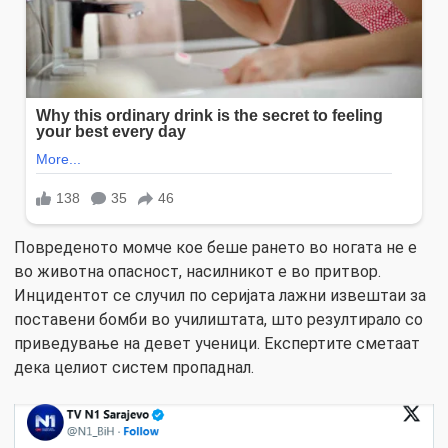
Повреденото момче кое беше рането во ногата не е
во животна опасност, насилникот е во притвор.
Инцидентот се случил по серијата лажни извештаи за
поставени бомби во училиштата, што резултирало со
приведување на девет ученици. Експертите сметаат
дека целиот систем пропаднал.