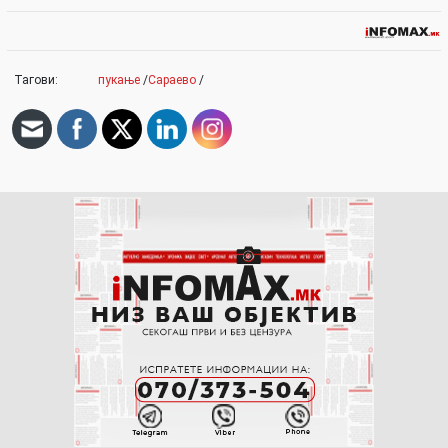
Тагови:
пукање
/
Сараево
/