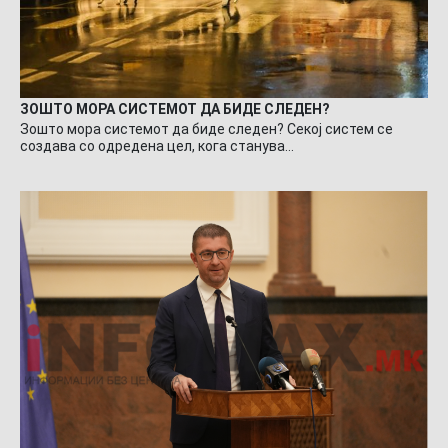
ЗОШТО МОРА СИСТЕМОТ ДА БИДЕ СЛЕДЕН?
Зошто мора системот да биде следен? Секој систем се
создава со одредена цел, кога станува…