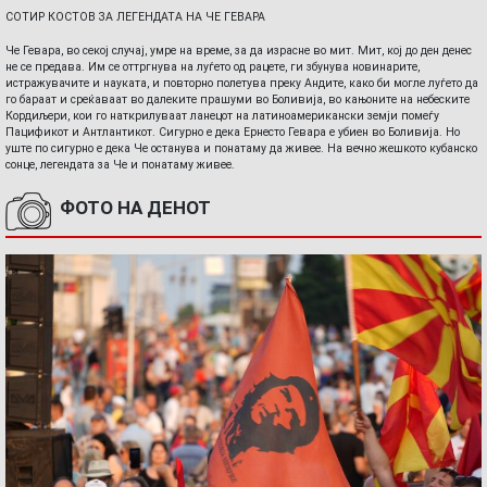
СОТИР КОСТОВ ЗА ЛЕГЕНДАТА НА ЧЕ ГЕВАРА
Че Гевара, во секој случај, умре на време, за да израсне во мит. Мит, кој до ден денес
не се предава. Им се оттргнува на луѓето од рацете, ги збунува новинарите,
истражувачите и науката, и повторно полетува преку Андите, како би могле луѓето да
го бараат и среќаваат во далеките прашуми во Боливија, во кањоните на небеските
Кордиљери, кои го наткрилуваат ланецот на латиноамерикански земји помеѓу
Пацификот и Антлантикот. Сигурно е дека Ернесто Гевара е убиен во Боливија. Но
уште по сигурно е дека Че останува и понатаму да живее. На вечно жешкото кубанско
сонце, легендата за Че и понатаму живее.
ФОТО НА ДЕНОТ