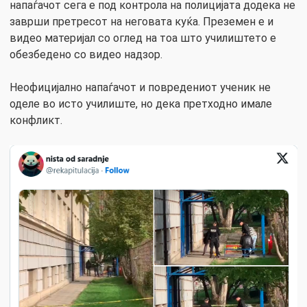
напаѓачот сега е под контрола на полицијата додека не
заврши претресот на неговата куќа. Преземен е и
видео материјал со оглед на тоа што училиштето е
обезбедено со видео надзор.
Неофицијално напаѓачот и повредениот ученик не
оделе во исто училиште, но дека претходно имале
конфликт.