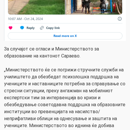
За случајот се огласи и Министерството за
образование на кантонот Сараево.
„Министерството ќе се погрижи стручните служби на
училиштето да обезбедат психолошка поддршка на
учениците и наставниците потребна за справување со
стресни ситуации, преку ангажман на мобилниот
експертски тим за интервенција во кризи и
обезбедување советодавна поддршка на образовните
институции во превенцијата на насилство/
неприфатливи облици на однесување и заштита на
учениците. Министерството во иднина ќе добива