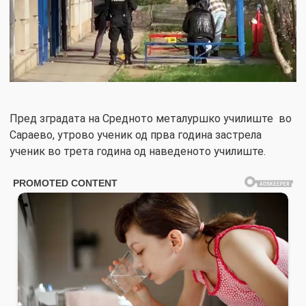
Пред зградата на Средното металуршко училиште во
Сараево, утрово ученик од прва година застрела
ученик во трета година од наведеното училиште.