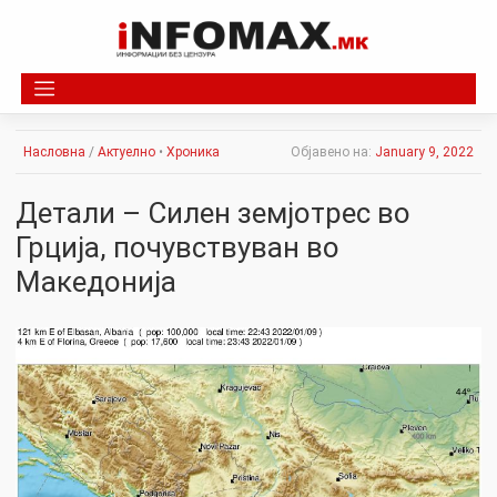
Skip
to
content
Насловна
/
Актуелно
•
Хроника
Објавено на:
January 9, 2022
Детали – Силен земјотрес во
Грција, почувствуван во
Македонија