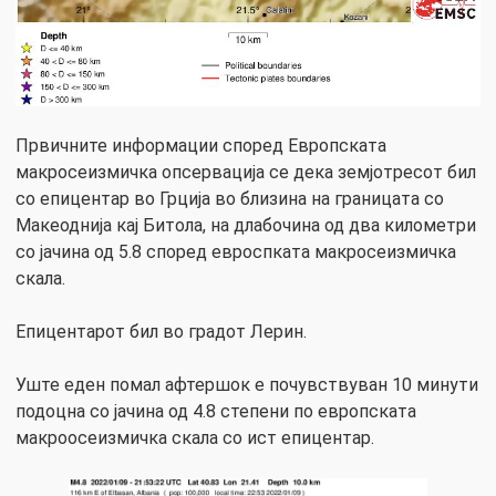
Првичните информации според Европската
макросеизмичка опсервација се дека земјотресот бил
со епицентар во Грција во близина на границата со
Макеоднија кај Битола, на длабочина од два километри
со јачина од 5.8 според евроспката макросеизмичка
скала.
Епицентарот бил во градот Лерин.
Уште еден помал афтершок е почувствуван 10 минути
подоцна со јачина од 4.8 степени по европската
макроосеизмичка скала со ист епицентар.