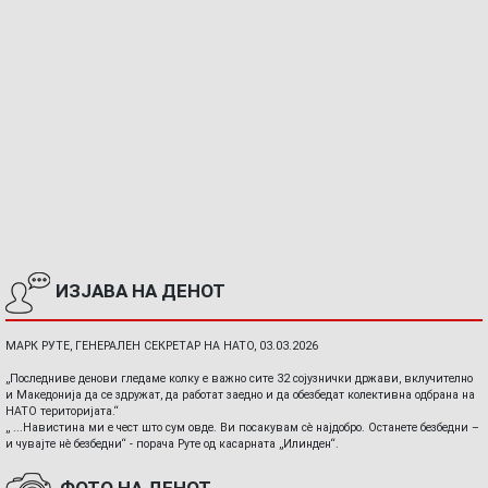
ИЗЈАВА НА ДЕНОТ
МАРК РУТЕ, ГЕНЕРАЛЕН СЕКРЕТАР НА НАТО, 03.03.2026
„Последниве денови гледаме колку е важно сите 32 сојузнички држави, вклучително
и Македонија да се здружат, да работат заедно и да обезбедат колективна одбрана на
НАТО територијата.“
„ ...Навистина ми е чест што сум овде. Ви посакувам сè најдобро. Останете безбедни –
и чувајте нè безбедни“ - порача Руте од касарната „Илинден“.