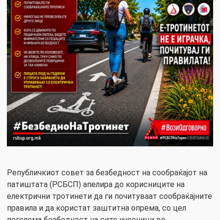
Републичкиот совет за безбедност на сообраќајот на
патиштата (РСБСП) апелира до корисниците на
електрични тротинети да ги почитуваат сообраќајните
правила и да користат заштитна опрема, со цел
поголема безбедност на сите учесници во