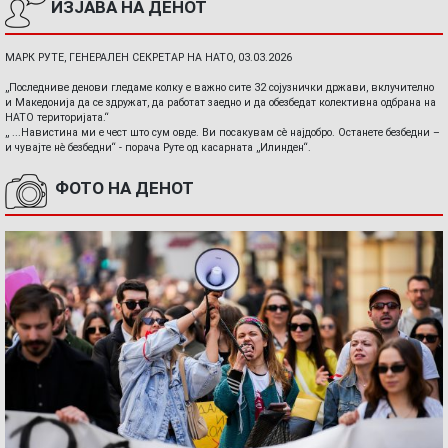
ИЗЈАВА НА ДЕНОТ
МАРК РУТЕ, ГЕНЕРАЛЕН СЕКРЕТАР НА НАТО, 03.03.2026
„Последниве денови гледаме колку е важно сите 32 сојузнички држави, вклучително
и Македонија да се здружат, да работат заедно и да обезбедат колективна одбрана на
НАТО територијата.“
„ ...Навистина ми е чест што сум овде. Ви посакувам сè најдобро. Останете безбедни –
и чувајте нè безбедни“ - порача Руте од касарната „Илинден“.
ФОТО НА ДЕНОТ