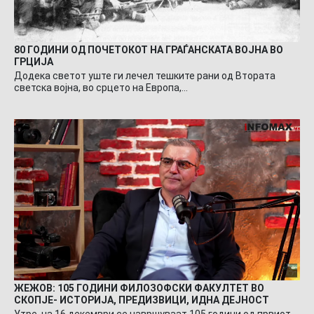
80 ГОДИНИ ОД ПОЧЕТОКОТ НА ГРАЃАНСКАТА ВОЈНА ВО
ГРЦИЈА
Додека светот уште ги лечел тешките рани од Втората
светска војна, во срцето на Европа,…
ЖЕЖОВ: 105 ГОДИНИ ФИЛОЗОФСКИ ФАКУЛТЕТ ВО
СКОПЈЕ- ИСТОРИЈА, ПРЕДИЗВИЦИ, ИДНА ДЕЈНОСТ
Утре, на 16 декември се навршуваат 105 години од првиот