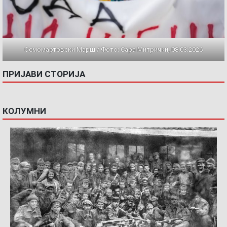
Осмомартовски Марш / Фото: Сара Митрички, 08.03.2026
ПРИЈАВИ СТОРИЈА
КОЛУМНИ