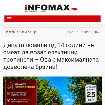
Skip
to
content
Насловна
/
Македонија
Објавено на:
June 3, 2026
Децата помали од 14 години не
смеат да возат електични
тротинети – Ова е максималната
дозволена брзина!