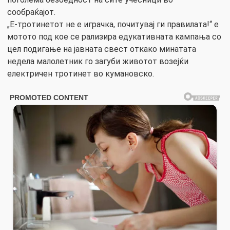
сообраќајот.
„Е-тротинетот не е играчка, почитувај ги правилата!“ е
мотото под кое се рализира едукативната кампања со
цел подигање на јавната свест откако минатата
недела малолетник го загуби животот возејќи
електричен тротинет во кумановско.