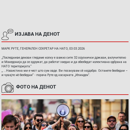
ИЗЈАВА НА ДЕНОТ
МАРК РУТЕ, ГЕНЕРАЛЕН СЕКРЕТАР НА НАТО, 03.03.2026
„Последниве денови гледаме колку е важно сите 32 сојузнички држави, вклучително
и Македонија да се здружат, да работат заедно и да обезбедат колективна одбрана на
НАТО територијата.“
„ ...Навистина ми е чест што сум овде. Ви посакувам сè најдобро. Останете безбедни –
и чувајте нè безбедни“ - порача Руте од касарната „Илинден“.
ФОТО НА ДЕНОТ