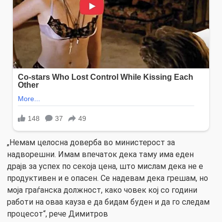
„Немам целосна доверба во министерост за
надворешни. Имам впечаток дека таму има еден
драјв за успех по секоја цена, што мислам дека не е
продуктивен и е опасен. Се надевам дека грешам, но
моја граѓанска должност, како човек кој со години
работи на оваа кауза е да бидам буден и да го следам
процесот“, рече Димитров