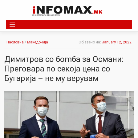
Skip
to
content
Насловна
/
Македонија
Објавено на:
January 12, 2022
Димитpoв со бomба за Османи:
Преговара по секоја цена со
Бугарија – нe му верувам