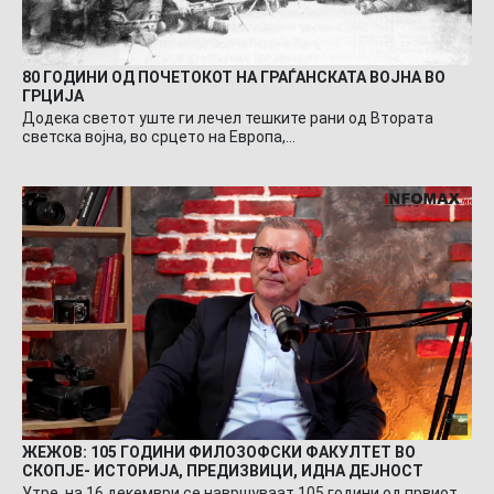
80 ГОДИНИ ОД ПОЧЕТОКОТ НА ГРАЃАНСКАТА ВОЈНА ВО
ГРЦИЈА
Додека светот уште ги лечел тешките рани од Втората
светска војна, во срцето на Европа,…
ЖЕЖОВ: 105 ГОДИНИ ФИЛОЗОФСКИ ФАКУЛТЕТ ВО
СКОПЈЕ- ИСТОРИЈА, ПРЕДИЗВИЦИ, ИДНА ДЕЈНОСТ
Утре, на 16 декември се навршуваат 105 години од првиот