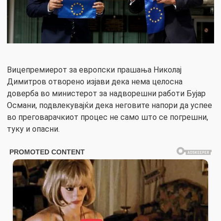
Вицепремиерот за европски прашања Николај
Димитров отворено изјави дека нема целосна
доверба во министерот за надворешни работи Бујар
Османи, подвлекувајќи дека неговите напори да успее
во преговарачкиот процес не само што се погрешни,
туку и опасни.