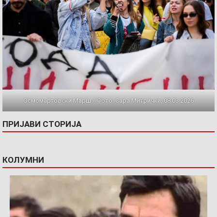
Осмомартовски Марш / Фото: Сара Митрички, 08.03.2026
ПРИЈАВИ СТОРИЈА
КОЛУМНИ