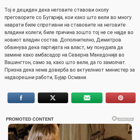
Тој е дециден дека неговите ставови околу
преговорите со Бугарија, кои како што вели во многу
наврати биле спротивни на ставовите на неговите
владини колеги, биле причина зошто тој не се најде во
новиот владин состав. Дополнително, Димитров
обвинува дека партијата на власт, му понудила да
замине како амбасадор на Северна Македонија во
Вашингтон, само за, како што вели, да го замолчат.
Призна дека нема доверба во актуелниот министер за
надворешни работи, Бујар Османи.