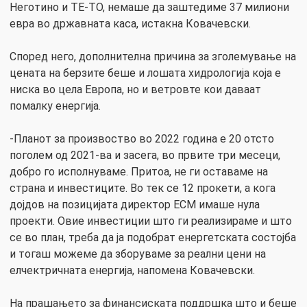
Неготино и ТЕ-ТО, немаше да заштедиме 37 милиони
евра во државната каса, истакна Ковачевски.
Според него, дополнителна причина за зголемување на
цената на берзите беше и лошата хидрологија која е
ниска во цела Европа, но и ветровте кои даваат
помалку енергија.
-Планот за произвоство во 2022 година е 20 отсто
поголем од 2021-ва и засега, во првите три месеци,
добро го исполнуваме. Притоа, не ги оставаме на
страна и инвестиците. Во тек се 12 прокети, а кога
дојдов на позицијата директор ЕСМ имаше нула
проекти. Овие инвестиции што ги реализираме и што
се во план, треба да ја подобрат енергетската состојба
и тогаш можеме да зборуваме за реални цени на
елчектричната енергија, напомена Ковачевски.
На прашањето за финансиската поддршка што и беше