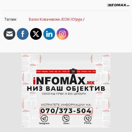
Тагови:
Васко Ковачевски
/
ЕСМ
/
Струја
/