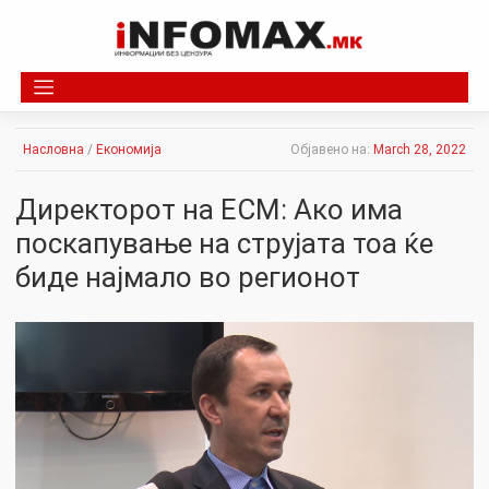
Skip
to
content
Насловна
/
Економија
Објавено на:
March 28, 2022
Директорот на ЕСМ: Ако има
поскапување на струјата тоа ќе
биде најмало во регионот