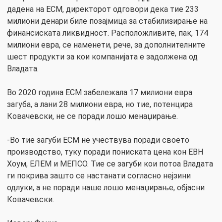
дадена на ЕСМ, директорот одговори дека тие 233
милиони денари биле позајмица за стабилизирање на
финансиската ликвидност. Расположливите, пак, 174
милиони евра, се наменети, рече, за дополнителните
шест продукти за кои компанијата е задолжена од
Владата.
Во 2020 година ЕСМ забележала 17 милиони евра
загуба, а лани 28 милиони евра, но тие, потенцира
Ковачевски, не се поради лошо менаџирање.
-Во тие загуби ЕСМ не учествува поради своето
производство, туку поради пониската цена кон ЕВН
Хоум, ЕЛЕМ и МЕПСО. Тие се загуби кои потоа Владата
ги покрива зашто се настанати согласно нејзини
одлуки, а не поради наше лошо менаџирање, објасни
Ковачевски.