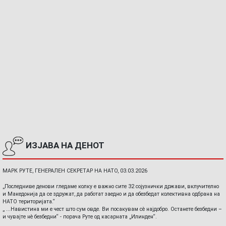
ИЗЈАВА НА ДЕНОТ
МАРК РУТЕ, ГЕНЕРАЛЕН СЕКРЕТАР НА НАТО, 03.03.2026
„Последниве денови гледаме колку е важно сите 32 сојузнички држави, вклучително
и Македонија да се здружат, да работат заедно и да обезбедат колективна одбрана на
НАТО територијата.“
„ ...Навистина ми е чест што сум овде. Ви посакувам сè најдобро. Останете безбедни –
и чувајте нè безбедни“ - порача Руте од касарната „Илинден“.