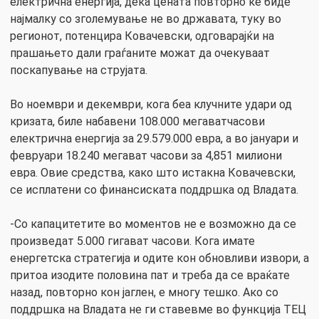
електрична енергија, дека цената повторно ќе биде
најмалку со зголемување не во државата, туку во
регионот, потенцира Ковачевски, одговарајќи на
прашањето дали граѓаните можат да очекуваат
поскапување на струјата.
Во ноември и декември, кога беа клучните удари од
кризата, биле набавени 108.000 мегаватчасови
електрична енергија за 29.579.000 евра, а во јануари и
февруари 18.240 мегават часови за 4,851 милиони
евра. Овие средства, како што истакна Ковачевски,
се исплатени со финансиската поддршка од Владата.
-Со капацитетите во моментов не е возможно да се
произведат 5.000 гигават часови. Кога имате
енергетска стратегија и одите кон обновливи извори, а
притоа изодите половина пат и треба да се враќате
назад, повторно кон јаглен, е многу тешко. Ако со
поддршка на Владата не ги ставевме во функција ТЕЦ