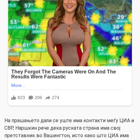
На прашањето дали се уште има контакти меѓу ЦИА и
СВР, Наршкин рече дека руската страна има свој
претставник во Вашингтон, исто како што ЦИА има