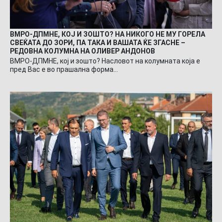
ВМРО-ДПМНЕ, КОЈ И ЗОШТО? НА НИКОГО НЕ МУ ГОРЕЛА
СВЕЌАТА ДО ЗОРИ, ПА ТАКА И ВАШАТА ЌЕ ЗГАСНЕ –
РЕДОВНА КОЛУМНА НА ОЛИВЕР АНДОНОВ
ВМРО-ДПМНЕ, кој и зошто? Насловот на колумната која е
пред Вас е во прашална форма…