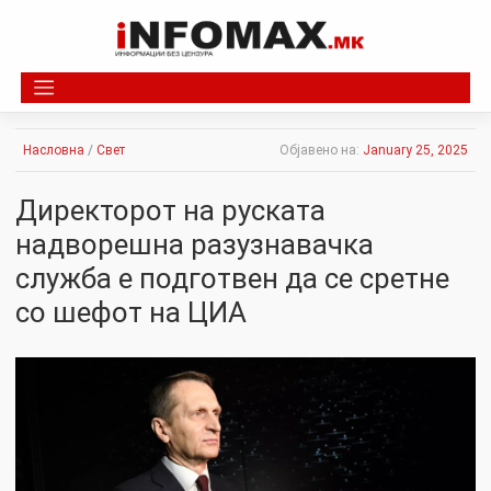
Skip
to
content
Насловна
/
Свет
Објавено на:
January 25, 2025
Директорот на руската
надворешна разузнавачка
служба е подготвен да се сретне
со шефот на ЦИА