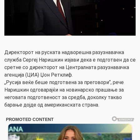
Директорот на руската надворешна разузнавачка
служба Сергеј Наришкин изјави дека е подготвен да се
сретне со директорот на Централната разузнавачка
агенција (ЦИА) Џон Ретклиф.
„Русија веќе беше подготвена за преговори“, рече
Наришкин одговарајќи на новинарско прашање за
неговата подготвеност за средба, доколку такво
барање дојде од американската страна.