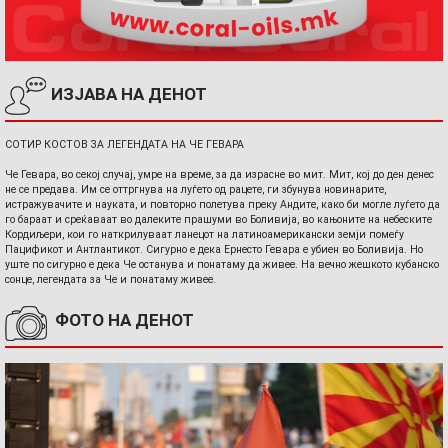
ИЗЈАВА НА ДЕНОТ
СОТИР КОСТОВ ЗА ЛЕГЕНДАТА НА ЧЕ ГЕВАРА
Че Гевара, во секој случај, умре на време, за да израсне во мит. Мит, кој до ден денес
не се предава. Им се оттргнува на луѓето од рацете, ги збунува новинарите,
истражувачите и науката, и повторно полетува преку Андите, како би могле луѓето да
го бараат и среќаваат во далеките прашуми во Боливија, во кањоните на небеските
Кордиљери, кои го наткрилуваат ланецот на латиноамерикански земји помеѓу
Пацификот и Антлантикот. Сигурно е дека Ернесто Гевара е убиен во Боливија. Но
уште по сигурно е дека Че останува и понатаму да живее. На вечно жешкото кубанско
сонце, легендата за Че и понатаму живее.
ФОТО НА ДЕНОТ