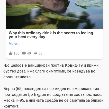
-Во целост е вакциниран против Ковид-19 и прими
бустер доза, има благи симптоми, се наведува во
соопштението.
Бернс (65) последен пат се видел во американскиот
претседател Џо Бајден во средата на состанок, носел
маска Н-95, а нивната средба не се сметала за близок
контакт.