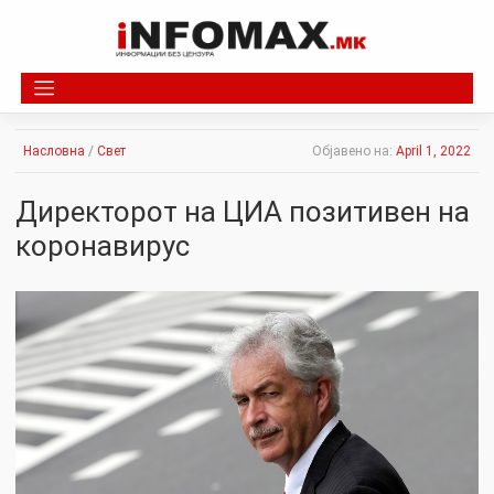
Skip
to
content
Насловна
/
Свет
Објавено на:
April 1, 2022
Директорот на ЦИА позитивен на
коронавирус