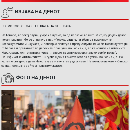
ИЗЈАВА НА ДЕНОТ
СОТИР КОСТОВ ЗА ЛЕГЕНДАТА НА ЧЕ ГЕВАРА
Че Гевара, во секој случај, умре на време, за да израсне во мит. Мит, кој до ден денес
не се предава. Им се оттргнува на луѓето од рацете, ги збунува новинарите,
истражувачите и науката, и повторно полетува преку Андите, како би могле луѓето да
го бараат и среќаваат во далеките прашуми во Боливија, во кањоните на небеските
Кордиљери, кои го наткрилуваат ланецот на латиноамерикански земји помеѓу
Пацификот и Антлантикот. Сигурно е дека Ернесто Гевара е убиен во Боливија. Но
уште по сигурно е дека Че останува и понатаму да живее. На вечно жешкото кубанско
сонце, легендата за Че и понатаму живее.
ФОТО НА ДЕНОТ