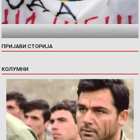
Осмомартовски Марш / Фото: Сара Митрички, 08.03.2026
ПРИЈАВИ СТОРИЈА
КОЛУМНИ