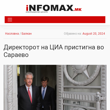
Skip
to
content
Насловна
/
Балкан
Објавено на:
August 20, 2024
Директорот на ЦИА пристигна во
Сараево