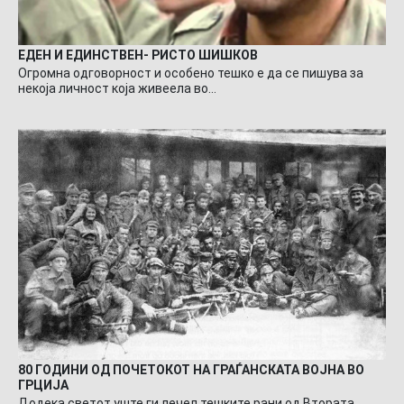
ЕДЕН И ЕДИНСТВЕН- РИСТО ШИШКОВ
Огромна одговорност и особено тешко е да се пишува за
некоја личност која живеела во…
80 ГОДИНИ ОД ПОЧЕТОКОТ НА ГРАЃАНСКАТА ВОЈНА ВО
ГРЦИЈА
Додека светот уште ги лечел тешките рани од Втората