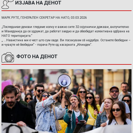
ИЗЈАВА НА ДЕНОТ
МАРК РУТЕ, ГЕНЕРАЛЕН СЕКРЕТАР НА НАТО, 03.03.2026
„Последниве денови гледаме колку е важно сите 32 сојузнички држави, вклучително
и Македонија да се здружат, да работат заедно и да обезбедат колективна одбрана на
НАТО територијата.“
„ ...Навистина ми е чест што сум овде. Ви посакувам сè најдобро. Останете безбедни –
и чувајте нè безбедни“ - порача Руте од касарната „Илинден“.
ФОТО НА ДЕНОТ