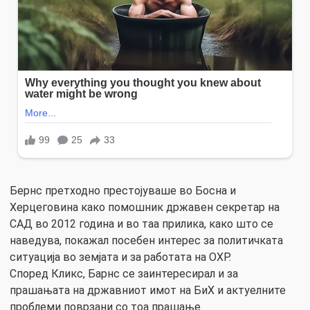
Бернс претходно престојуваше во Босна и
Херцеговина како помошник државен секретар на
САД во 2012 година и во таа прилика, како што се
наведува, покажал посебен интерес за политичката
ситуација во земјата и за работата на ОХР.
Според Кликс, Барнс се заинтересирал и за
прашањата на државниот имот на БиХ и актуелните
проблеми поврзани со тоа прашање.