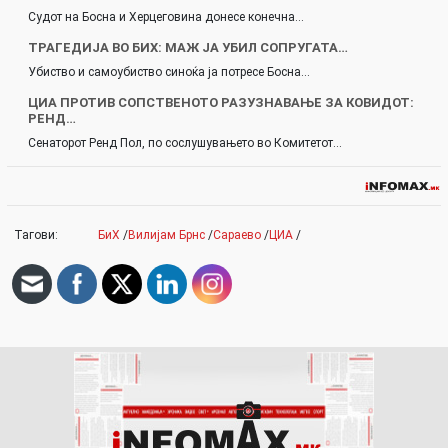
Судот на Босна и Херцеговина донесе конечна…
ТРАГЕДИЈА ВО БИХ: МАЖ ЈА УБИЛ СОПРУГАТА…
Убиство и самоубиство синоќа ја потресе Босна…
ЦИА ПРОТИВ СОПСТВЕНОТО РАЗУЗНАВАЊЕ ЗА КОВИДОТ:
РЕНД…
Сенаторот Ренд Пол, по сослушувањето во Комитетот…
Тагови:
БиХ
/
Вилијам Брнс
/
Сараево
/
ЦИА
/