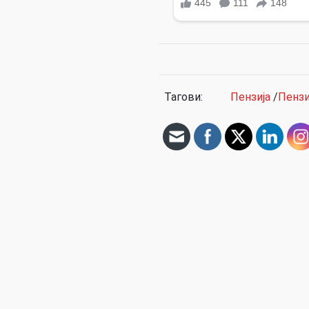
Тагови:
Пензија
/
Пенз