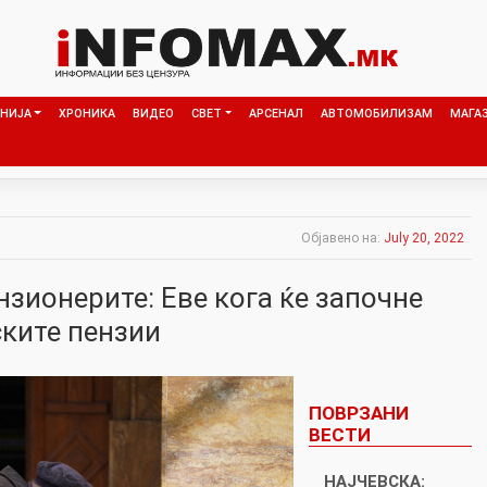
НИЈА
ХРОНИКА
ВИДЕО
СВЕТ
АРСЕНАЛ
АВТОМОБИЛИЗАМ
МАГА
Објавено на:
July 20, 2022
нзионерите: Еве кога ќе започне
ските пензии
ПОВРЗАНИ
ВЕСТИ
НАЈЧЕВСКА: