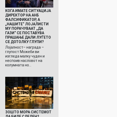
КОГА ИМАТЕ СИТУАЦИЈА
ДИРЕКТОР НА АНБ
ФАЛСИФИКАТОР, А
„НАШИТЕ“ ЛОЈАЛИСТИ
МУ ПОРАЧУВААТ „ДА
ГАЗИ“ СЕ ПОСТАВУВА
ПРАШАЊЕ ДАЛИ ЛУЃЕТО
СЕ ДОТОЛКУ ГЛУПИ?
Лојалност– награда –
глупост Можеби ви
изгледа малку чуден и
неспоив насловот на
колумната но…
ЗОШТО МОРА СИСТЕМОТ
ДА БИДЕ СЛЕДЕН?