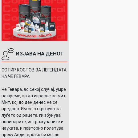
ИЗЈАВА НА ДЕНОТ
СОТИР КОСТОВ ЗА ЛЕГЕНДАТА
НА ЧЕ ГЕВАРА
Че Гевара, во секој случај, умре
на време, за да израсне во мит.
Мит, кој до ден денес не се
предава. Им се оттргнува на
луѓето од рацете, ги збунува
новинарите, истражувачите и
науката, и повторно полетува
преку Андите, како би могле