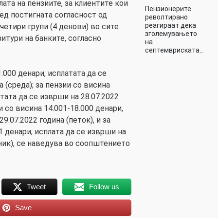
лата на пензиите, за клиентите кои
Пензионерите
ред постигната согласност од
револтирано
реагираат дека
четири групи (4 денови) во сите
зголемувањето
итури на банките, согласно
на
септемвриската…
1.000 денари, исплатата да се
а (среда); за пензии со висина
атата да се изврши на 28.07.2022
и со висина 14.001-18.000 денари,
9.07.2022 година (петок), и за
1 денари, исплата да се изврши на
лник), се наведува во соопштението
Tweet
Follow us
Save