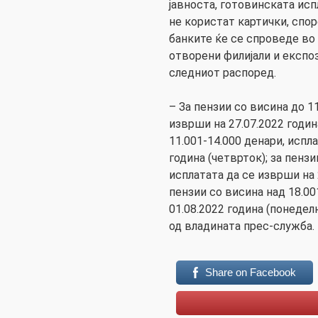
јавноста, готовинската исп
не користат картички, спо
банките ќе се спроведе во 
отворени филијали и експоз
следниот распоред.
– За пензии со висина до 1
изврши на 27.07.2022 годин
11.001-14.000 денари, испл
година (четврток); за пензи
исплатата да се изврши на 2
пензии со висина над 18.00
01.08.2022 година (понеде
од владината прес-служба.
Share on Facebook