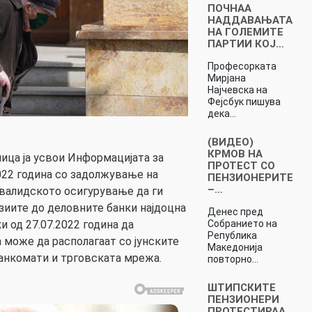
ПОЧНАА
НАДДАВАЊАТА
НА ГОЛЕМИТЕ
ПАРТИИ КОЈ…
Професорката
Мирјана
Најчевска на
Фејсбук пишува
дека…
(ВИДЕО)
КРМОВ НА
ица ја усвои Информацијата за
ПРОТЕСТ СО
2022 година со задолжување на
ПЕНЗИОНЕРИТЕ
–…
валидското осигурување да ги
зиите до деловните банки најдоцна
Денес пред
Собранието на
ки од 27.07.2022 година да
Република
 може да располагаат со јунските
Македонија
анкомати и трговската мрежа.
повторно…
ШТИПСКИТЕ
ПЕНЗИОНЕРИ
ПРОТЕСТИРАА