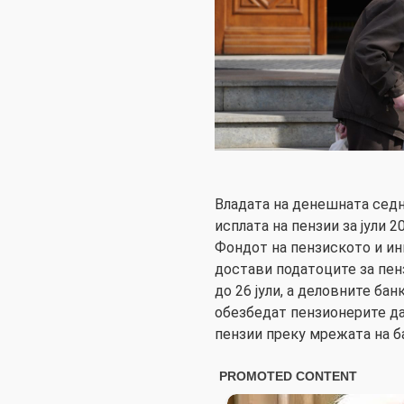
Владата на денешната седн
исплата на пензии за јули 
Фондот на пензиското и ин
достави податоците за пен
до 26 јули, а деловните бан
обезбедат пензионерите да
пензии преку мрежата на б