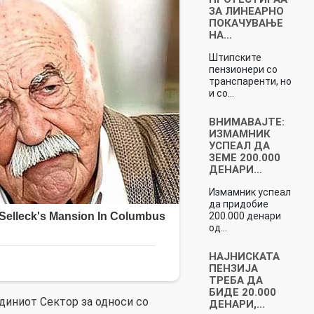
ЗА ЛИНЕАРНО
ПОКАЧУВАЊЕ
НА…
Штипските
пензионери со
транспаренти, но
и со…
ВНИМАВАЈТЕ:
ИЗМАМНИК
УСПЕАЛ ДА
ЗЕМЕ 200.000
ДЕНАРИ…
Измамник успеал
да придобие
200.000 денари
од…
НАЈНИСКАТА
ПЕНЗИЈА
ТРЕБА ДА
БИДЕ 20.000
диниот Сектор за односи со
ДЕНАРИ,…