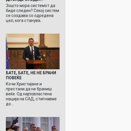
Зошто мора системот да
биде следен? Секој систем
се создава со одредена
цел, кога станува…
БАТЕ, БАТЕ, НЕ НЕ БРАНИ
ПОВЕЌЕ
Кочи Христијане и
престани да не браниш
веќе. Од најповластена
нација на САД, стигнавме
до…