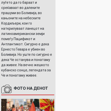
луѓето да го бараат и
среќаваат во далеките
прашуми во Боливија, во
кањоните на небеските
Кордиљери, кои го
наткрилуваат ланецот на
латиноамерикански земји
помеѓу Пацификот и
Антлантикот. Сигурно е дека
Ернесто Гевара е убиен во
Боливија. Но уште по сигурно е
дека Че останува и понатаму
да живее. На вечно жешкото
кубанско сонце, легендата за
Че и понатаму живее.
ФОТО НА ДЕНОТ