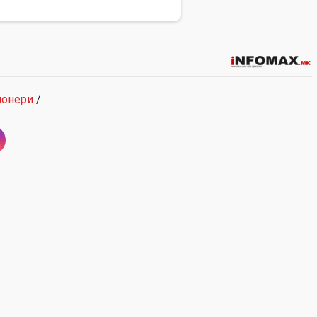
ионери
/