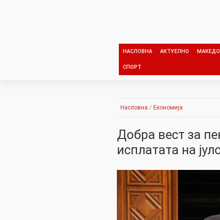
Skip
to
content
НАСЛОВНА
АКТУЕЛНО
МАКЕДО
СПОРТ
Насловна
/
Економија
Добра вест за пе
исплатата на јул