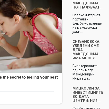
МАКЕДОНИЈА
ПОТПАЛУВААТ…
Повеќе интернет-
портали и
фејсбук-страници
на македонски
јазик…
СИЉАНОВСКА:
УБЕДЕНИ СМЕ
ДЕКА
МАКЕДОНИЈА
ИМА МНОГУ…
Билатералните
односи меѓу
Македонија и
Индија да…
МИЦКОСКИ ЗА
ИНВЕСТИЦИИТЕ
ВО ДАТА
ЦЕНТРИ: НИЕ…
Се обидуваме да