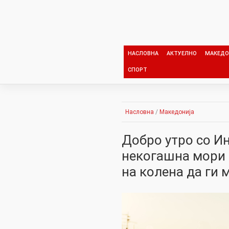
Skip
to
content
НАСЛОВНА
АКТУЕЛНО
МАКЕДО
СПОРТ
Насловна
/
Македонија
Добро утро со И
некогашна мори 
на колена да ги