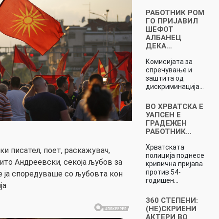
РАБОТНИК РОМ
ГО ПРИЈАВИЛ
ШЕФОТ
АЛБАНЕЦ
ДЕКА…
Комисијата за
спречување и
заштита од
дискриминација…
ВО ХРВАТСКА Е
УАПСЕН Е
ГРАДЕЖЕН
РАБОТНИК…
Хрватската
 писател, поет, раскажувач,
полиција поднесе
то Андреевски, секоја љубов за
кривична пријава
против 54-
 ја споредуваше со љубовта кон
годишен…
а.
360 СТЕПЕНИ:
(НЕ)СКРИЕНИ
АКТЕРИ ВО