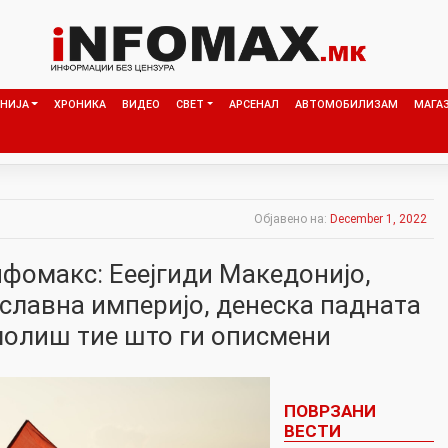
НИЈА
ХРОНИКА
ВИДЕО
СВЕТ
АРСЕНАЛ
АВТОМОБИЛИЗАМ
МАГА
Објавено на:
December 1, 2022
нфомакс: Ееејгиди Македонијо,
славна империјо, денеска падната
 молиш тие што ги описмени
ПОВРЗАНИ
ВЕСТИ