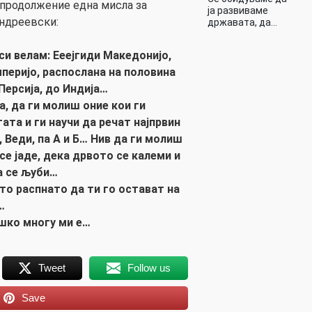
 продолжение една мисла за
ја развиваме
ндреевски:
државата, да…
 си велам: Ееејгиди Македонијо,
перијо, распослана на половина
 Персија, до Индија…
, да ги молиш оние кои ги
тата и ги научи да речат најпрвин
, Веди, па А и Б… Нив да ги молиш
се јаде, дека дрвото се калеми и
а се љуби…
то распнато да ти го остават на
…
шко многу ми е…
Tweet
Follow us
Save