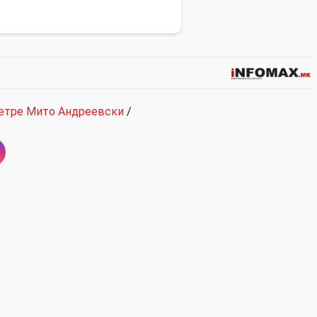
етре Мито Андреевски
/