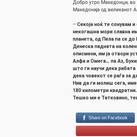
Добро утро Македонци, во
Македонија од великанот А
–
Секоја ноќ те сонувам и
некогашна мори славна им
планета, од Пела па се до
Денеска падната на колена
описмени, им ја отвори ус
Алфа и Омега… па Аз, Буки
што ги научи дека рибата 
дека човекот се раѓа за д
Нив да ги молиш сега, име
180 километри квадратни
Тешко ми е Татковино, те
Share on Facebook