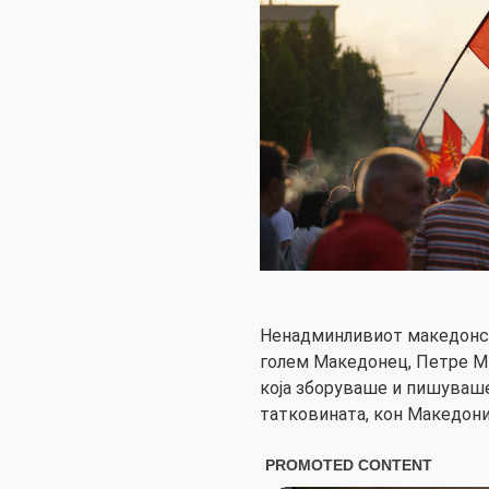
Ненадминливиот македонски
голем Македонец, Петре Ми
која зборуваше и пишуваше
татковината, кон Македониј