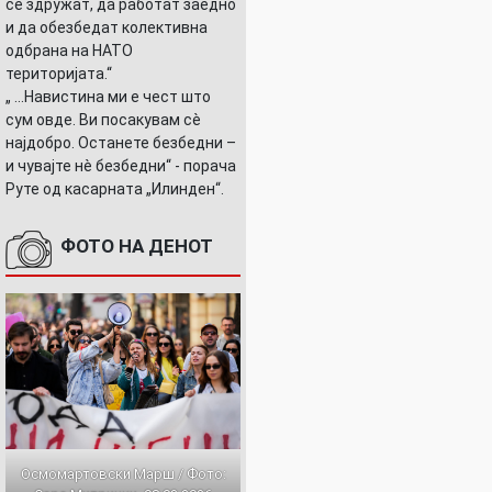
се здружат, да работат заедно
и да обезбедат колективна
одбрана на НАТО
територијата.“
„ ...Навистина ми е чест што
сум овде. Ви посакувам сè
најдобро. Останете безбедни –
и чувајте нè безбедни“ - порача
Руте од касарната „Илинден“.
ФОТО НА ДЕНОТ
Осмомартовски Марш / Фото: