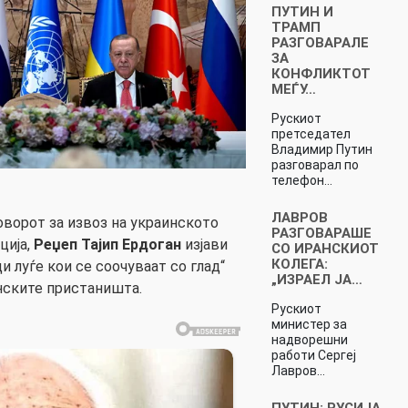
ПУТИН И
ТРАМП
РАЗГОВАРАЛЕ
ЗА
КОНФЛИКТОТ
МЕЃУ…
Рускиот
претседател
Владимир Путин
разговарал по
телефон…
ЛАВРОВ
ворот за извоз на украинското
РАЗГОВАРАШЕ
ција,
Реџеп Тајип Ердоган
изјави
СО ИРАНСКИОТ
КОЛЕГА:
и луѓе кои се соочуваат со глад“
„ИЗРАЕЛ ЈА…
нските пристаништа.
Рускиот
министер за
надворешни
работи Сергеј
Лавров…
ПУТИН: РУСИЈА