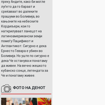
преку Андите, како би могле
луѓето да го бараат и
среќаваат во далеките
прашуми во Боливија, во
кањоните на небеските
Кордиљери, кои го
наткрилуваат ланецот на
латиноамерикански земји
помеѓу Пацификот и
Антлантикот. Сигурно е дека
Ернесто Гевара е убиен во
Боливија. Но уште по сигурно е
дека Че останува и понатаму
да живее. На вечно жешкото
кубанско сонце, легендата за
Че и понатаму живее.
ФОТО НА ДЕНОТ