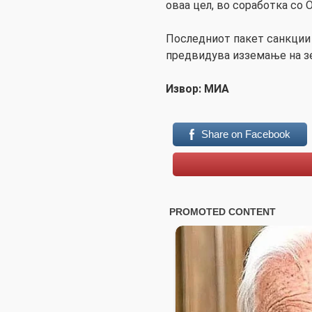
оваа цел, во соработка со 
Последниот пакет санкции 
предвидува изземање на з
Извор: МИА
Share on Facebook