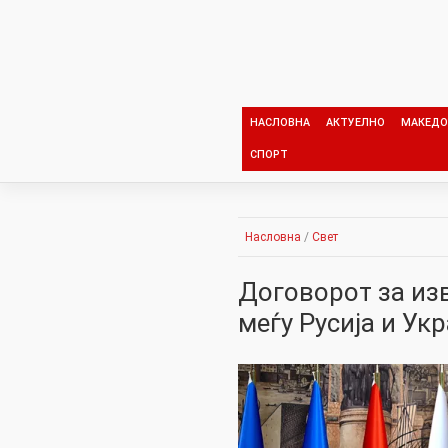
Skip
to
content
НАСЛОВНА
АКТУЕЛНО
МАКЕДО
СПОРТ
Насловна
/
Свет
Договорот за изв
меѓу Русија и Ук