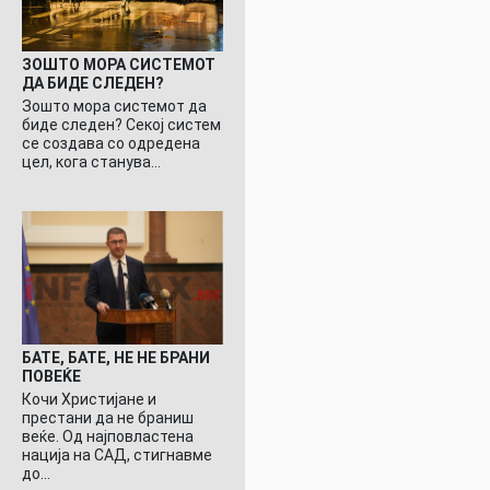
ЗОШТО МОРА СИСТЕМОТ
ДА БИДЕ СЛЕДЕН?
Зошто мора системот да
биде следен? Секој систем
се создава со одредена
цел, кога станува…
БАТЕ, БАТЕ, НЕ НЕ БРАНИ
ПОВЕЌЕ
Кочи Христијане и
престани да не браниш
веќе. Од најповластена
нација на САД, стигнавме
до…