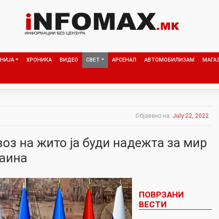
НИЈА
ХРОНИКА
ВИДЕО
СВЕТ
АРСЕНАЛ
АВТОМОБИЛИЗАМ
МАГА
Објавено на:
July 22, 2022
оз на жито ја буди надежта за мир
раина
ПОВРЗАНИ
ВЕСТИ