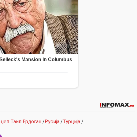
џеп Таип Ердоган
/
Русија
/
Турција
/