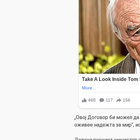
„Овој Договор би можел да
оживее надежта за мир“, и
Додека рускиот министер з