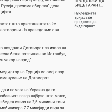
ПРОДОЛЖИ ДА
БИДЕ ГАРАНТ…
 Русија „презема обврска” дека
цијата.
Нуклеарната
тријада ќе
продолжи да
фактот што пристаништата ќе
биде гарант…
 и отворени. Ја презедовме ова
го поздрави Договорот за извоз на
неска беше потпишан во Истанбул,
ен чекор напред“.
 медијатор на Турција во овој спор
рименување на Договорот.
 да и помага на Украина да го
лобалниот пазар најбрзо што може,
безбеден извоз на 2,5 милиони тони
 мобилизира 7,7 милијарди евра за