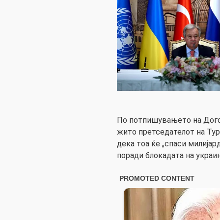
По потпишувањето на Дого
жито претседателот на Тур
дека тоа ќе „спаси милијард
поради блокадата на украи