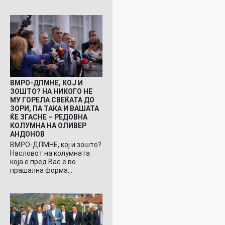
ВМРО-ДПМНЕ, КОЈ И
ЗОШТО? НА НИКОГО НЕ
МУ ГОРЕЛА СВЕЌАТА ДО
ЗОРИ, ПА ТАКА И ВАШАТА
ЌЕ ЗГАСНЕ – РЕДОВНА
КОЛУМНА НА ОЛИВЕР
АНДОНОВ
ВМРО-ДПМНЕ, кој и зошто?
Насловот на колумната
која е пред Вас е во
прашална форма…