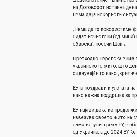
на Договорот истакна дека
нема да ја искористи ситуа
„Нема да го искористиме 
бидат исчистени (од мини)
обврска“, посочи Шојгу.
Претходно Европска Унија 
украинското жито, што де
оценувајќи го како „критич
ЕУ ја поздрави и улогата на
како важна поддршка за п
ЕУ најави дека ќе продолжи
извезува своето жито на г
само во јуни, преку ЕУ, е о
од Украина, а до 2024 ЕУ ќе