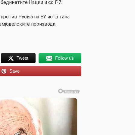
Обединетите Нации и со Г-7.
против Русија на ЕУ исто така
емјоделските производи.
Tweet
Follow us
Save