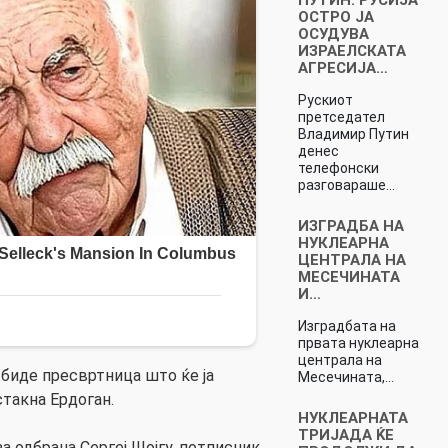
ОСТРО ЈА
ОСУДУВА
ИЗРАЕЛСКАТА
АГРЕСИЈА…
Рускиот
претседател
Владимир Путин
денес
телефонски
разговараше…
ИЗГРАДБА НА
НУКЛЕАРНА
ЦЕНТРАЛА НА
МЕСЕЧИНАТА
И…
Изградбата на
првата нуклеарна
централа на
 биде пресвртница што ќе ја
Месечината,…
стакна Ердоган.
НУКЛЕАРНАТА
ТРИЈАДА ЌЕ
а одбрана Сергеј Шојгу, потписник