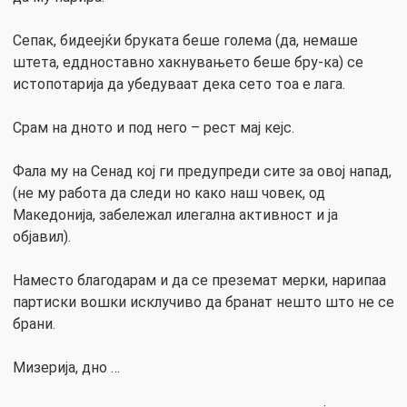
Сепак, бидеејќи бруката беше голема (да, немаше
штета, еддноставно хакнувањето беше бру-ка) се
истопотарија да убедуваат дека сето тоа е лага.
Срам на дното и под него – рест мај кејс.
Фала му на Сенад кој ги предупреди сите за овој напад,
(не му работа да следи но како наш човек, од
Македонија, забележал илегална активност и ја
објавил).
Наместо благодарам и да се преземат мерки, нарипаа
партиски вошки исклучиво да бранат нешто што не се
брани.
Мизерија, дно …