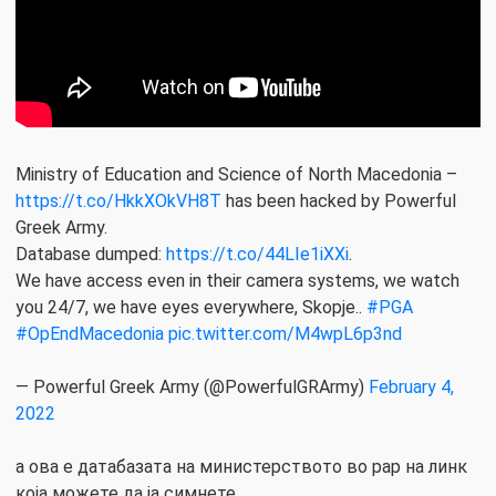
Ministry of Education and Science of North Macedonia –
https://t.co/HkkXOkVH8T
has been hacked by Powerful
Greek Army.
Database dumped:
https://t.co/44LIe1iXXi
.
We have access even in their camera systems, we watch
you 24/7, we have eyes everywhere, Skopje..
#PGA
#OpEndMacedonia
pic.twitter.com/M4wpL6p3nd
— Powerful Greek Army (@PowerfulGRArmy)
February 4,
2022
а ова е датабазата на министерството во рар на линк
која можете да ја симнете