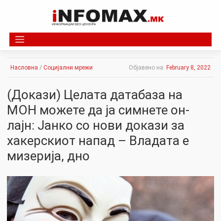
Skip
to
content
Насловна
/
Социјални мрежи
Објавено на:
February 8, 2022
(Докази) Целата датабаза на
МОН можете да ја симнете он-
лајн: Јанко со нови докази за
хакерскиот напад – Владата е
мизерија, дно