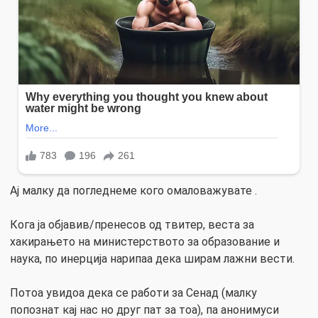
Ај малку да погледнеме кого омаловажувате .
Кога ја објавив/пренесов од твитер, веста за
хакирањето на министерството за образование и
наука, по инерција нарипаа дека ширам лажни вести.
Потоа увидоа дека се работи за Сенад (малку
попознат кај нас но друг пат за тоа), па анонимуси