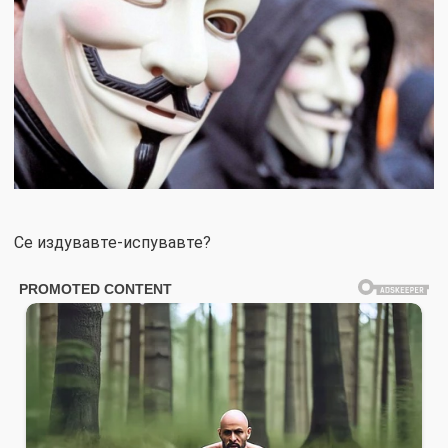
Се издувавте-испувавте?