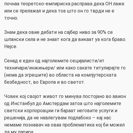
почнаа теоретско-емпириска расправа дека ОН лаже
или се прелажал и дека тоа што он го тврди не е
точно.
Знам дека овие дебати на сајбер ниво за 90% се
шпански села и не знаат кога да викаат уа кога браво.
Нејсе.
Сенад е еден од најголемите сецијалисти/ит
техничари/инжињери/ или како сакате титулирајте го
(нема да згрешите) во областа на компјутерската
безбедност, во Европа и во светот.
Човек кој својот живот го минува постојано во авион
од Инстанбул до Амстердам затоа што најголемите
светски корпороации ги бараат неговите услуги и
решенија, да не навлегувам подлабоко – кај нас
немаме познавач на оваа проблематика кој би можел
да му парира.