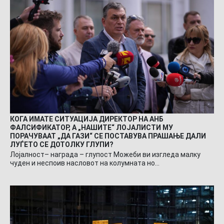
КОГА ИМАТЕ СИТУАЦИЈА ДИРЕКТОР НА АНБ
ФАЛСИФИКАТОР, А „НАШИТЕ“ ЛОЈАЛИСТИ МУ
ПОРАЧУВААТ „ДА ГАЗИ“ СЕ ПОСТАВУВА ПРАШАЊЕ ДАЛИ
ЛУЃЕТО СЕ ДОТОЛКУ ГЛУПИ?
Лојалност– награда – глупост Можеби ви изгледа малку
чуден и неспоив насловот на колумната но…