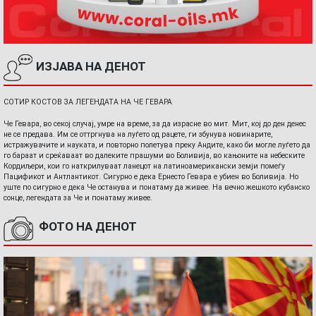
ИЗЈАВА НА ДЕНОТ
СОТИР КОСТОВ ЗА ЛЕГЕНДАТА НА ЧЕ ГЕВАРА
Че Гевара, во секој случај, умре на време, за да израсне во мит. Мит, кој до ден денес
не се предава. Им се оттргнува на луѓето од рацете, ги збунува новинарите,
истражувачите и науката, и повторно полетува преку Андите, како би могле луѓето да
го бараат и среќаваат во далеките прашуми во Боливија, во кањоните на небеските
Кордиљери, кои го наткрилуваат ланецот на латиноамерикански земји помеѓу
Пацификот и Антлантикот. Сигурно е дека Ернесто Гевара е убиен во Боливија. Но
уште по сигурно е дека Че останува и понатаму да живее. На вечно жешкото кубанско
сонце, легендата за Че и понатаму живее.
ФОТО НА ДЕНОТ