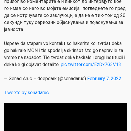
прилог во коментарите е и линкот до интервјуто кое
го имав со него во мојата емисија…погледнете го пред
да се истрчувате со заклучоци, е да не е тик-ток од 20
секунди туку сериозни објаснувања и појаснувања за
јавноста
Uspeav da stapam vo kontakt so hakerite koi tvrdat deka
go hakirale MON i tie spodelija skrinšot što go napravile za
vreme na napadot. Tie tvrdat deka hakirale i drugi institucii i
deka ḱe gi objavat detalite.
pic.twitter.com/EzDx7G3V13
— Senad Aruc – deepdark (@senadaruc)
February 7, 2022
Tweets by senadaruc