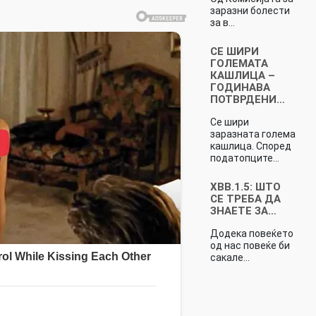
заразни болести
за в…
СЕ ШИРИ
ГОЛЕМАТА
КАШЛИЦА –
ГОДИНАВА
ПОТВРДЕНИ…
Се шири
заразната голема
кашлица. Според
податопците…
XBB.1.5: ШТО
СЕ ТРЕБА ДА
ЗНАЕТЕ ЗА…
Додека повеќето
од нас повеќе би
сакале…