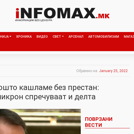
НИЈА
ХРОНИКА
ВИДЕО
СВЕТ
АРСЕНАЛ
АВТОМОБИЛИЗАМ
МАГА
Објавено на:
January 25, 2022
ошто кашламе без пpecтан:
микpoн спречуваат и делта
ПОВРЗАНИ
ВЕСТИ