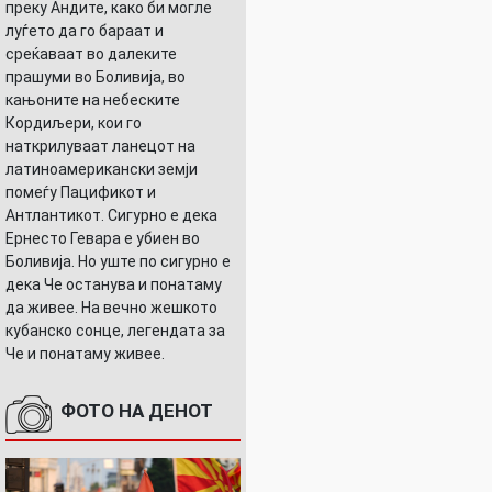
преку Андите, како би могле
луѓето да го бараат и
среќаваат во далеките
прашуми во Боливија, во
кањоните на небеските
Кордиљери, кои го
наткрилуваат ланецот на
латиноамерикански земји
помеѓу Пацификот и
Антлантикот. Сигурно е дека
Ернесто Гевара е убиен во
Боливија. Но уште по сигурно е
дека Че останува и понатаму
да живее. На вечно жешкото
кубанско сонце, легендата за
Че и понатаму живее.
ФОТО НА ДЕНОТ