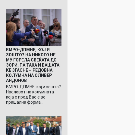
ВМРО-ДПМНЕ, КОЈ И
ЗОШТО? НА НИКОГО НЕ
МУ ГОРЕЛА СВЕЌАТА ДО
ЗОРИ, ПА ТАКА И ВАШАТА
ЌЕ ЗГАСНЕ – РЕДОВНА
КОЛУМНА НА ОЛИВЕР
АНДОНОВ
ВМРО-ДПМНЕ, кој и зошто?
Насловот на колумната
која е пред Вас е во
прашална форма…