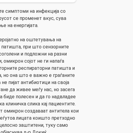
ите симптоми на инфекција со
русот се променет вкус, сува
ње на енергијата.
еројатно на оштетувања на
 патишта, при што сензорните
соголени и подложни на разни
 омикрон сојот не ги напаѓа
 горните респираторни патишта и
, но она што е важно е граѓаните
 не пијат антибиотици на своја
ане да живее меѓу нас, но засега
а биде полесен и да го надвладее
ка клиничка слика кај пациентите.
т омикрон создаваат антитела кои
 меѓутоа лицата коишто претходно
 целосно заштитени, туку само
објаснува д-р Докиќ.