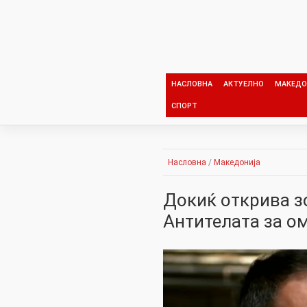
Skip
to
content
НАСЛОВНА
АКТУЕЛНО
МАКЕДО
СПОРТ
Насловна
/
Македонија
Докиќ открива з
Антителата за о