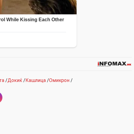
та
/
Докиќ
/
Кашлица
/
Омикрон
/