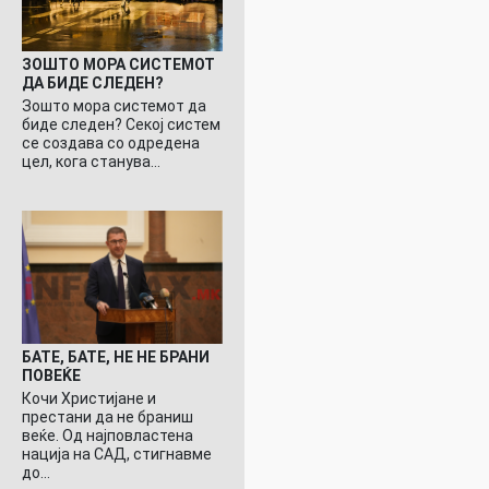
ЗОШТО МОРА СИСТЕМОТ
ДА БИДЕ СЛЕДЕН?
Зошто мора системот да
биде следен? Секој систем
се создава со одредена
цел, кога станува…
БАТЕ, БАТЕ, НЕ НЕ БРАНИ
ПОВЕЌЕ
Кочи Христијане и
престани да не браниш
веќе. Од најповластена
нација на САД, стигнавме
до…