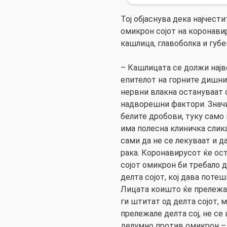
Тој објаснува дека најчест
омикрон сојот на коронави
кашлица, главоболка и губе
– Кашлицата се должи најв
епителот на горните дишни
нервни влакна остануваат 
надворешни фактори. Значи,
белите дробови, туку само
има полесна клиничка слика
сами да не се лекуваат и да
рака. Коронавирусот ќе ост
сојот омикрон би требало д
делта сојот, кој дава потеш
Лицата коишто ќе прележа
ги штитат од делта сојот,
прележале делта сој, не се
делумно против омикрон – 