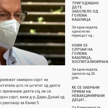
ТРИГОДИШНО
ДЕТЕ
ЗАБОЛЕЛО ОД
ГОЛЕМА
КАШЛИЦА
За една недела,
односно во
периодот од…
НОВИ 25
СЛУЧАИ НА
ГОЛЕМА
КАШЛИЦА,
ХОСПИТАЛИЗИРАН
За една недела,
односно од 26
јули…
рележат омикрон сојот на
нтитела што ги штитат од делта
ЌЕ СЕ ЗАБРАНИ
о прележале делта сој, не се
ПРИЕМ НА
НЕВАКЦИНИРАНИ
рон сојот, вели д-р Дејан Докиќ од
ДЕЦА?…
о разговор за Канал 5.
Од Комисијата за