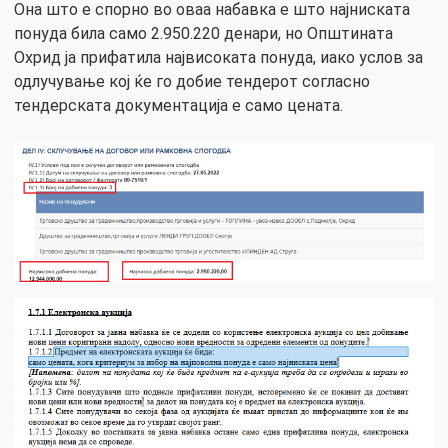
Она што е спорно во оваа набавка е што најниската
понуда била само 2.950.220 денари, но Општината
Охрид ја прифатила највисоката понуда, иако услов за
одлучување кој ќе го добие тендерот согласно
тендерската документација е само цената.