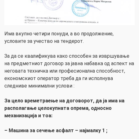
Има вкупно четири понуди, а во продолжение,
условите за учество на тендерот.
За да се квалификува како способен за извршување
на предметниот договор за јавна набавка од аспект на
неговата техничка или професионална способност,
економскиот оператор треба да ги исполнува
следниве минимални услови :
За цело времетраење на договорот, да ја има на
располагање целокупната опрема, односно
механизација и тоа
:
– Машина за сечење асфалт – најмалку 1 ;