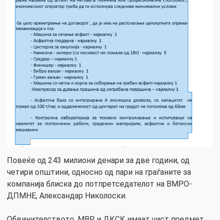
Повеќе од 243 милиони денари за две години, од
четири општини, односно од пари на граѓаните за
компанија блиска до потпретседателот на ВМРО-
ДПМНЕ, Александар Николоски.
Обвинителството, МВР и ДКСК имаат чист предмет,