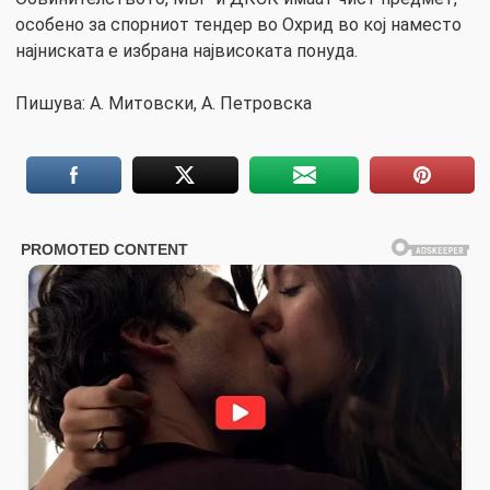
особено за спорниот тендер во Охрид во кој наместо
најниската е избрана највисоката понуда.
Пишува: A. Митовски, А. Петровска