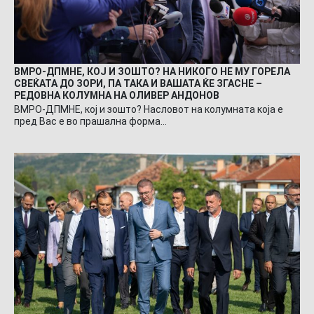
ВМРО-ДПМНЕ, КОЈ И ЗОШТО? НА НИКОГО НЕ МУ ГОРЕЛА
СВЕЌАТА ДО ЗОРИ, ПА ТАКА И ВАШАТА ЌЕ ЗГАСНЕ –
РЕДОВНА КОЛУМНА НА ОЛИВЕР АНДОНОВ
ВМРО-ДПМНЕ, кој и зошто? Насловот на колумната која е
пред Вас е во прашална форма…