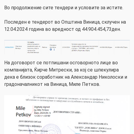
Во продолжение сите тендери и условите за истите.
Последен е тендерот во Општина Виница, склучен на
12.04.2024 година во вредност од 44.904.454,73ден.
На договорот се потпишани осговорното лице во
компанијата, Ќирче Митрески, за кој се шпекулира
дека е близок соработник на Александар Николоски и
градоначалникот на Виница, Миле Петков.