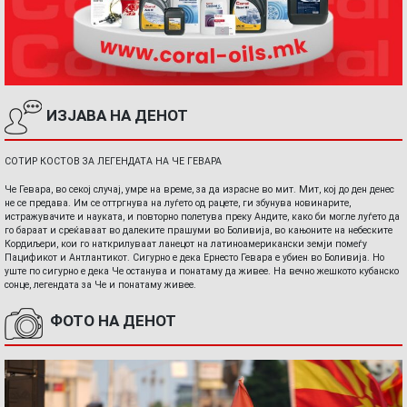
ИЗЈАВА НА ДЕНОТ
СОТИР КОСТОВ ЗА ЛЕГЕНДАТА НА ЧЕ ГЕВАРА
Че Гевара, во секој случај, умре на време, за да израсне во мит. Мит, кој до ден денес
не се предава. Им се оттргнува на луѓето од рацете, ги збунува новинарите,
истражувачите и науката, и повторно полетува преку Андите, како би могле луѓето да
го бараат и среќаваат во далеките прашуми во Боливија, во кањоните на небеските
Кордиљери, кои го наткрилуваат ланецот на латиноамерикански земји помеѓу
Пацификот и Антлантикот. Сигурно е дека Ернесто Гевара е убиен во Боливија. Но
уште по сигурно е дека Че останува и понатаму да живее. На вечно жешкото кубанско
сонце, легендата за Че и понатаму живее.
ФОТО НА ДЕНОТ