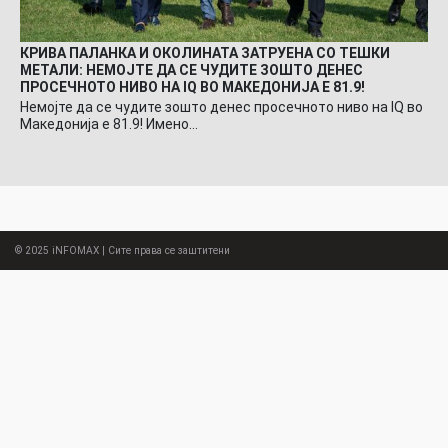
КРИВА ПАЛАНКА И ОКОЛИНАТА ЗАТРУЕНА СО ТЕШКИ
МЕТАЛИ: НЕМОЈТЕ ДА СЕ ЧУДИТЕ ЗОШТО ДЕНЕС
ПРОСЕЧНОТО НИВО НА IQ ВО МАКЕДОНИЈА Е 81.9!
Немојте да се чудите зошто денес просечното ниво на IQ во
Македонија е 81.9! Имено…
© 2025
iNFOMAX
| Сите права се заштитени