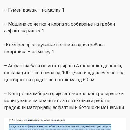
– Гумен ваљак – најмалку 1
– Машина со четка и корпа за собирање на гребан
асфалт-најмалку 1
-Компресор за дување прашина од изгребана
површина – најмалку 1
– Асфалтна база со интегрирана А еколошка дозвола,
со капацитет не помал од 100 т/час и оддалеченост од
центарот на градот не поголема од 60км
– Контролна лабораторија за тековно контролирање и
испитување на квалитет за геотехнички работи,
градежни материјали, асфалтни и бетонски мешавини