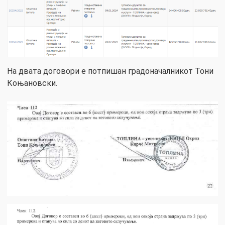
На двата договори е потпишан градоначалникот Тони
Коњановски.