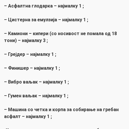
– Асфалтна глодарка – најмалку 1 ;
– Цистерна за емулзија – најмалку 1 ;
– Камиони – кипери (со носивост не помала од 18
тони) – најмалку 3 ;
– Грејдер – најмалку 1 ;
– Финишер – најмалку 1 ;
– Вибро ваљак – најмалку 1 ;
– Гумен ваљак – најмалку 1 ;
– Машина со четка и корпа за собирање на гребан
асфалт – најмалку 1 ;