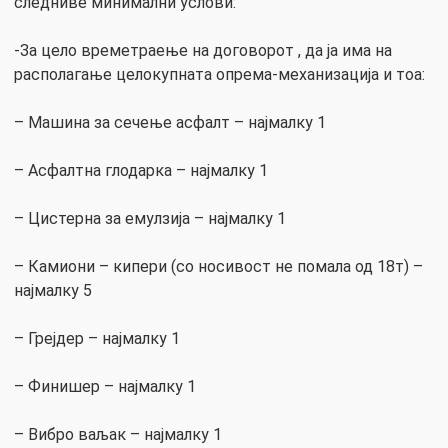
следниве минимални услови:
-За цело времетраење на договорот , да ја има на
располагање целокупната опрема-механизација и тоа:
– Машина за сечење асфалт – најмалку 1
– Асфалтна глодарка – најмалку 1
– Цистерна за емулзија – најмалку 1
– Камиони – кипери (со носивост не помала од 18т) –
најмалку 5
– Грејдер – најмалку 1
– Финишер – најмалку 1
– Вибро ваљак – најмалку 1