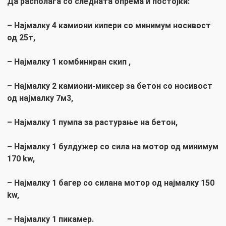
Да располага со следната опрема и постојки:
– Најмалку 4 камиони кипери со минимум носивост
од 25т,
– Најмалку 1 комбиниран скип ,
– Најмалку 2 камиони-миксер за бетон со носивост
од најмалку 7м3,
– Најмалку 1 пумпа за растурање на бетон,
– Најмалку 1 булдужер со сила на мотор од минимум
170
kw
,
– Најмалку 1 багер со сила
на мотор од најмалку 150
kw
,
– Најмалку 1 пикамер.