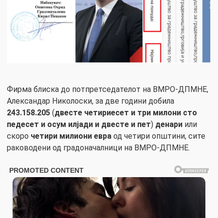
Фирма блиска до потпретседателот на ВМРО-ДПМНЕ,
Александар Николоски, за две години добила
243.158.205
(
двесте четириесет и три милони сто
педесет и осум илјади и двесте и пет
)
денари
или
скоро
четири милиони евра
од четири општини, сите
раководени од градоначалници на ВМРО-ДПМНЕ.