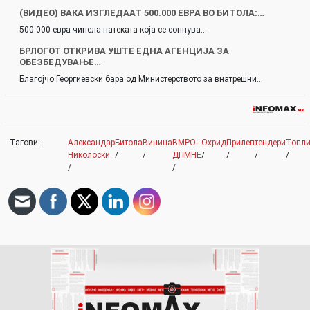
(ВИДЕО) ВАКА ИЗГЛЕДААТ 500.000 ЕВРА ВО БИТОЛА:…
500.000 евра чинела патеката која се сопнува…
БРЛОГОТ ОТКРИВА УШТЕ ЕДНА АГЕНЦИЈА ЗА
ОБЕЗБЕДУВАЊЕ…
Благојчо Георгиевски бара од Министерството за внатрешни…
Тагови:
Александар
Битола
Виница
ВМРО-
Охрид
Прилеп
тендери
Топл
Николоски
/
/
ДПМНЕ
/
/
/
/
/
/