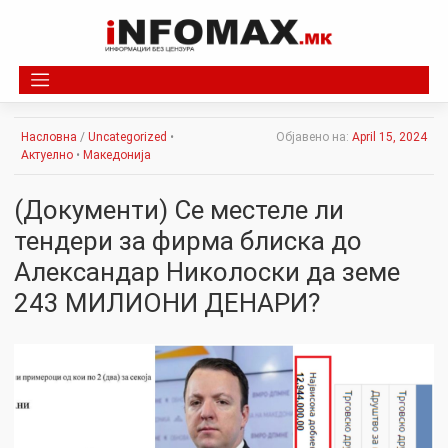
Skip
to
content
Насловна
/
Uncategorized
•
Објавено на:
April 15, 2024
Актуелно
•
Македонија
(Документи) Се местеле ли
тендери за фирма блиска до
Александар Николоски да земе
243 МИЛИОНИ ДЕНАРИ?