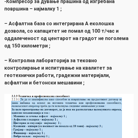
-Компресор за дување прашина од изгребана
површина – најмалку 1 ;
– Асфалтна база со интегрирана А еколошка
дозвола, со капацитет не помал од 100 т/час
и
оддалеченост од центарот на градот не поголема
од
150 километри
;
– Контролна лабораторија за тековно
контролирање и испитување на квалитет за
геотехнички работи, градежни материјали,
асфалтни и бетонски мешавини ;