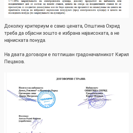
Доколку критериум е само цената, Општина Охрид
треба да објасни зошто е избрана највисоката, а не
најниската понуда.
На двата договори е потпишан градоначалникот Кирил
Пецаков.